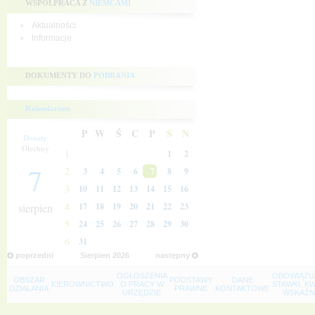
WSPÓŁPRACA Z
NIEMCAMI
Aktualności
Informacje
DOKUMENTY DO
POBRANIA
Kalendarium
P
W
Ś
C
P
S
N
Donaty
Olechny
1
1
2
7
2
3
4
5
6
7
8
9
3
10
11
12
13
14
15
16
4
sierpien
17
18
19
20
21
22
23
5
24
25
26
27
28
29
30
6
31
poprzedni
Sierpien
2026
następny
OGŁOSZENIA
OBOWIĄZU
OBSZAR
PODSTAWY
DANE
KIEROWNICTWO
O PRACY W
STAWKI, K
DZIAŁANIA
PRAWNE
KONTAKTOWE
URZĘDZIE
WSKAŹNI