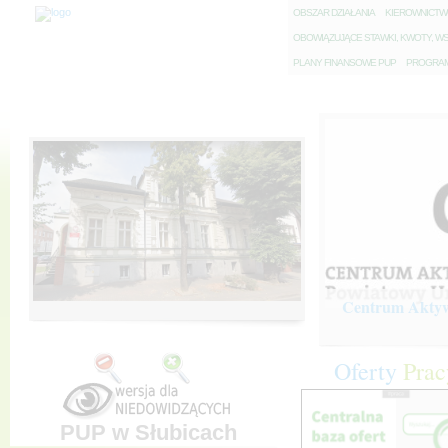
O
BSZAR DZIAŁANIA
K
IEROWNICT
O
BOWIĄZUJĄCE STAWKI, KWOTY, WS
P
LANY FINANSOWE PUP
P
ROGRAM 
Centrum Aktywi
Oferty
Prac
PUP w Słubicach