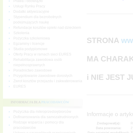
Prawa i obowiązki
Usługi Rynku Pracy
Dodatki aktywizacyjne
Stypendium dla bezrobotnych
podejmujących naukę
Refundacje kosztów opieki nad dzieckiem
Szkolenia
STRONA
ww
Pożyczka szkoleniowa
Egzaminy i licencje
Studia podyplomowe
Oferty Pracy w ramach sieci EURES
MA CHARAK
Rehabilitacja zawodowa osób
niepełnosprawnych
Poradnictwo zawodowe
i NIE JEST
Przygotowanie zawodowe dorosłych
Zwrot kosztów przejazdu i zakwaterowania
EURES
INFORMACJA DLA
PRACODAWCÓW
Pożyczka dla mikroprzedsiębiorców
Informacje o artyk
Dofinansowania dla samozatrudnionych
Rodzaje wsparcia i pomocy dla
Zredagował(a):
R
pracodawców
Data powstania:
2
Data ostatniej modyfikacji:
2