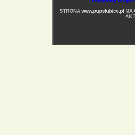
Powiatowy Urząd P
STRONA
www.pupslubice.pl
MA 
AKT