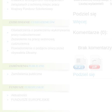
Ustawa o szczególnych rozwiązaniach
Liczba wyświetleń:
5
związanych z ochroną miejsc pracy
Krajowy Fundusz Szkoleniowy
Podziel się
Więcej
ZATRUDNIANIE
CUDZOZIEMCÓW
Oświadczenia o powierzeniu wykonywania
Komentarze (0):
pracy cudzoziemcowi
Zezwolenie na pracę sezonową
cudzoziemca
Brak komentarzy 
Powiadomienie o podjęciu pracy przez
obywatela Ukrainy
ZAMÓWIENIA
PUBLICZNE
Podziel się
Zamówienia publiczne
FUNDUSZE
EUROPEJSKIE
Aktualności
FUNDUSZE EUROPEJSKIE