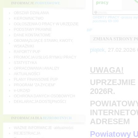
INFORMACJE
PODSTAWOWE
OBSZAR DZIAŁANIA
OFERTY PRACY -proszę wy
KIEROWNICTWO
pocztowy 69-100
OGŁOSZENIA O PRACY W URZĘDZIE
PODSTAWY PRAWNE
BIP
DANE KONTAKTOWE
ZMIANA STRONY 
OBOWIĄZUJĄCE STAWKI, KWOTY,
WSKAŹNIKI
piątek,
27.02.2026 
RAPORTY PUP
PROMOCJA USŁUG RYNKU PRACY
STATYSTYKA
UWAGA!
OPRACOWANIA I ANALIZY
AKTUALNOŚCI
PLANY FINANSOWE PUP
UPRZEJMIE 
PROGRAM "ZA ŻYCIEM"
2026R.
e-URZĄD
OCHRONA DANYCH OSOBOWYCH
POWIATOWY
DEKLARACJA DOSTĘPNOŚCI
INTERNETO
INFORMACJA DLA
BEZROBOTNYCH
ADRESEM
WAŻNE INFORMACJE -aktualności
Powiatowy U
REJESTRACJA