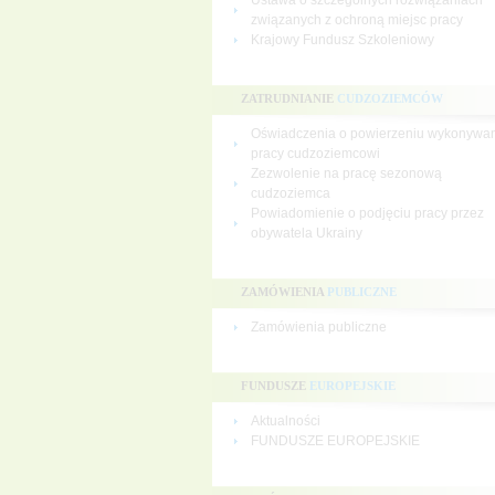
Ustawa o szczególnych rozwiązaniach
związanych z ochroną miejsc pracy
Krajowy Fundusz Szkoleniowy
ZATRUDNIANIE
CUDZOZIEMCÓW
Oświadczenia o powierzeniu wykonywa
pracy cudzoziemcowi
Zezwolenie na pracę sezonową
cudzoziemca
Powiadomienie o podjęciu pracy przez
obywatela Ukrainy
ZAMÓWIENIA
PUBLICZNE
Zamówienia publiczne
FUNDUSZE
EUROPEJSKIE
Aktualności
FUNDUSZE EUROPEJSKIE