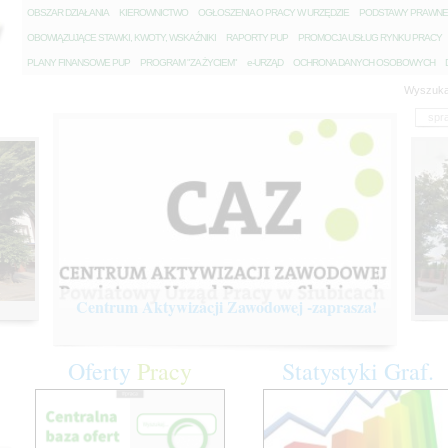
O
BSZAR DZIAŁANIA
K
IEROWNICTWO
O
GŁOSZENIA O PRACY W URZĘDZIE
P
ODSTAWY PRAWNE
O
BOWIĄZUJĄCE STAWKI, KWOTY, WSKAŹNIKI
R
APORTY PUP
P
ROMOCJA USŁUG RYNKU PRACY
P
LANY FINANSOWE PUP
P
ROGRAM "ZA ŻYCIEM"
e
-URZĄD
O
CHRONA DANYCH OSOBOWYCH
Wyszuka
Centrum Aktywizacji Zawodowej -zaprasza!
Oferty
Pracy
Statystyki
Graf.