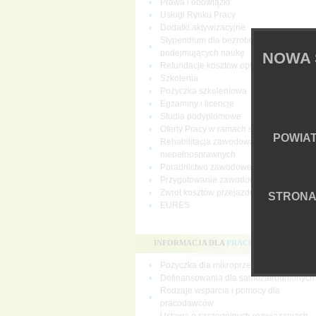
Prawa i obowiązki
Usługi Rynku Pracy
Dodatki aktywizacyjne
Stypendium dla bezrobotnych
podejmujących naukę
NOWA 
Refundacje kosztów opieki nad dziecki
Szkolenia
Pożyczka szkoleniowa
Egzaminy i licencje
Studia podyplomowe
Oferty Pracy w ramach sieci EURES
POWIA
Rehabilitacja zawodowa osób
niepełnosprawnych
Poradnictwo zawodowe
Przygotowanie zawodowe dorosłych
Zwrot kosztów przejazdu i zakwaterowan
STRON
EURES
INFORMACJA DLA
PRACODAWCÓW
Pożyczka dla mikroprzedsiębiorców
Dofinansowania dla samozatrudnionych
Rodzaje wsparcia i pomocy dla
pracodawców