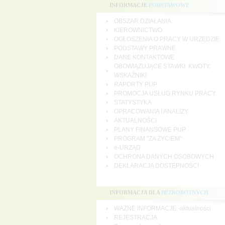
INFORMACJE
PODSTAWOWE
OBSZAR DZIAŁANIA
KIEROWNICTWO
OGŁOSZENIA O PRACY W URZĘDZIE
PODSTAWY PRAWNE
DANE KONTAKTOWE
OBOWIĄZUJĄCE STAWKI, KWOTY,
WSKAŹNIKI
RAPORTY PUP
PROMOCJA USŁUG RYNKU PRACY
STATYSTYKA
OPRACOWANIA I ANALIZY
AKTUALNOŚCI
PLANY FINANSOWE PUP
PROGRAM "ZA ŻYCIEM"
e-URZĄD
OCHRONA DANYCH OSOBOWYCH
DEKLARACJA DOSTĘPNOŚCI
INFORMACJA DLA
BEZROBOTNYCH
WAŻNE INFORMACJE -aktualności
REJESTRACJA