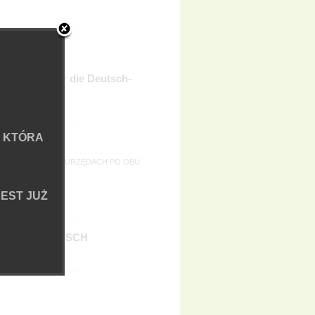
/ Bericht uber die Deutsch-
 KTÓRA
 WSPÓŁPRACĘ W URZĘDACH PO OBU
EST JUŻ
RBEITERTAUSCH