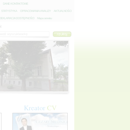
D
ANE KONTAKTOWE
S
TATYSTYKA
O
PRACOWANIA I ANALIZY
A
KTUALNOŚCI
D
EKLARACJA DOSTĘPNOŚCI
Mapa serwisu
j:
Kreator
CV