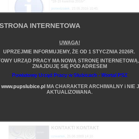
"18-19 kwietnia 2016r"
poniedziałek,
23.05.2016 10:45
STRONA INTERNETOWA
em
Sprawozdanie z działań polsko - niemieckiej grupy roboczej 
Polonische Zusammenarbeit
UWAGA!
czwartek,
28.01.2016 11:18
UPRZEJMIE INFORMUJEMY, ŻE OD 1 STYCZNIA 2026R.
TOWY URZĄD PRACY MA NOWĄ STRONĘ INTERNETOWĄ,
PUBLIKACJA
ZNAJDUJĘ SIĘ POD ADRESEM
POLSKO-NIEMIECKA PUBLIKACJA PODSUMOWUJĄCA
Powiatowy Urząd Pracy w Słubicach - Wortal PSZ
STRONACH GRANICY
wtorek,
09.11.2010 11:28
ia
A
www.pupslubice.pl
MA CHARAKTER ARCHIWALNY i NIE J
AKTUALIZOWANA.
WYMIANA PRACOWNIKÓW/DEUTSCH-POLNISCHER MITA
czwartek,
25.06.2009 14:31
KONTAKT/ KONTAKT
czwartek,
25.06.2009 14:10