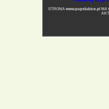
Powiatowy Urząd P
STRONA
www.pupslubice.pl
MA 
AKT