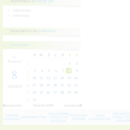
WSPÓŁPRACA Z
NIEMCAMI
Aktualności
Informacje
DOKUMENTY DO
POBRANIA
Kalendarium
P
W
Ś
C
P
S
N
Izy
Rajmunda
1
1
2
8
2
3
4
5
6
7
8
9
3
10
11
12
13
14
15
16
4
sierpien
17
18
19
20
21
22
23
5
24
25
26
27
28
29
30
6
31
poprzedni
Sierpien
2026
następny
OGŁOSZENIA
OBOWIĄZU
OBSZAR
PODSTAWY
DANE
KIEROWNICTWO
O PRACY W
STAWKI, K
DZIAŁANIA
PRAWNE
KONTAKTOWE
URZĘDZIE
WSKAŹNI