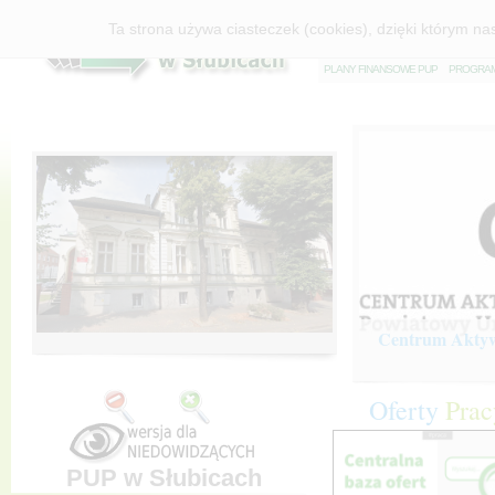
O
BSZAR DZIAŁANIA
K
IEROWNICT
Ta strona używa ciasteczek (cookies), dzięki którym na
O
BOWIĄZUJĄCE STAWKI, KWOTY, WS
P
LANY FINANSOWE PUP
P
ROGRAM 
Centrum Aktywi
Oferty
Prac
PUP w Słubicach