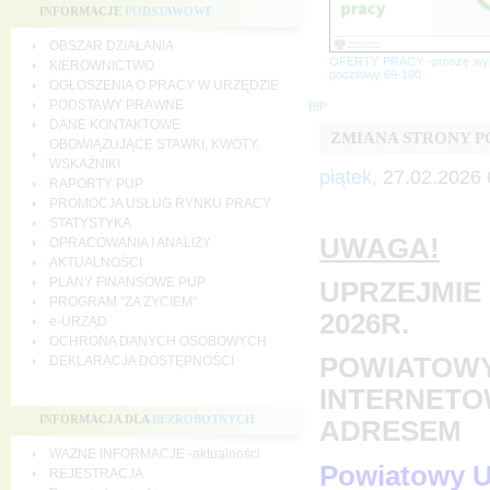
INFORMACJE
PODSTAWOWE
OBSZAR DZIAŁANIA
OFERTY PRACY -proszę wy
KIEROWNICTWO
pocztowy 69-100
OGŁOSZENIA O PRACY W URZĘDZIE
PODSTAWY PRAWNE
BIP
DANE KONTAKTOWE
ZMIANA STRONY 
OBOWIĄZUJĄCE STAWKI, KWOTY,
WSKAŹNIKI
piątek,
27.02.2026 
RAPORTY PUP
PROMOCJA USŁUG RYNKU PRACY
STATYSTYKA
UWAGA!
OPRACOWANIA I ANALIZY
AKTUALNOŚCI
PLANY FINANSOWE PUP
UPRZEJMIE 
PROGRAM "ZA ŻYCIEM"
2026R.
e-URZĄD
OCHRONA DANYCH OSOBOWYCH
POWIATOWY
DEKLARACJA DOSTĘPNOŚCI
INTERNETO
INFORMACJA DLA
BEZROBOTNYCH
ADRESEM
WAŻNE INFORMACJE -aktualności
Powiatowy U
REJESTRACJA