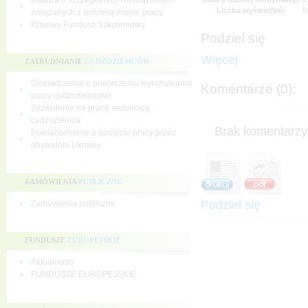
Ustawa o szczególnych rozwiązaniach
Liczba wyświetleń:
5
związanych z ochroną miejsc pracy
Krajowy Fundusz Szkoleniowy
Podziel się
Więcej
ZATRUDNIANIE
CUDZOZIEMCÓW
Oświadczenia o powierzeniu wykonywania
Komentarze (0):
pracy cudzoziemcowi
Zezwolenie na pracę sezonową
cudzoziemca
Brak komentarzy 
Powiadomienie o podjęciu pracy przez
obywatela Ukrainy
ZAMÓWIENIA
PUBLICZNE
Podziel się
Zamówienia publiczne
FUNDUSZE
EUROPEJSKIE
Aktualności
FUNDUSZE EUROPEJSKIE