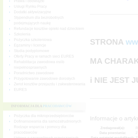
Prawa i obowiązki
Usługi Rynku Pracy
Dodatki aktywizacyjne
Stypendium dla bezrobotnych
podejmujących naukę
Refundacje kosztów opieki nad dzieckiem
Szkolenia
STRONA
ww
Pożyczka szkoleniowa
Egzaminy i licencje
Studia podyplomowe
Oferty Pracy w ramach sieci EURES
MA CHARAK
Rehabilitacja zawodowa osób
niepełnosprawnych
Poradnictwo zawodowe
i NIE JEST
Przygotowanie zawodowe dorosłych
Zwrot kosztów przejazdu i zakwaterowania
EURES
INFORMACJA DLA
PRACODAWCÓW
Pożyczka dla mikroprzedsiębiorców
Informacje o artyk
Dofinansowania dla samozatrudnionych
Rodzaje wsparcia i pomocy dla
Zredagował(a):
R
pracodawców
Data powstania:
2
Data ostatniej modyfikacji:
2