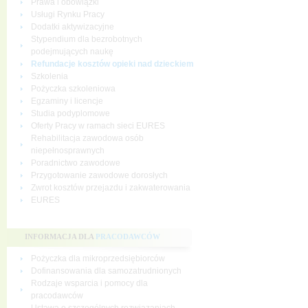
Prawa i obowiązki
Usługi Rynku Pracy
Dodatki aktywizacyjne
Stypendium dla bezrobotnych
podejmujących naukę
Refundacje kosztów opieki nad dzieckiem
Szkolenia
Pożyczka szkoleniowa
Egzaminy i licencje
Studia podyplomowe
Oferty Pracy w ramach sieci EURES
Rehabilitacja zawodowa osób
niepełnosprawnych
Poradnictwo zawodowe
Przygotowanie zawodowe dorosłych
Zwrot kosztów przejazdu i zakwaterowania
EURES
INFORMACJA DLA
PRACODAWCÓW
Pożyczka dla mikroprzedsiębiorców
Dofinansowania dla samozatrudnionych
Rodzaje wsparcia i pomocy dla
pracodawców