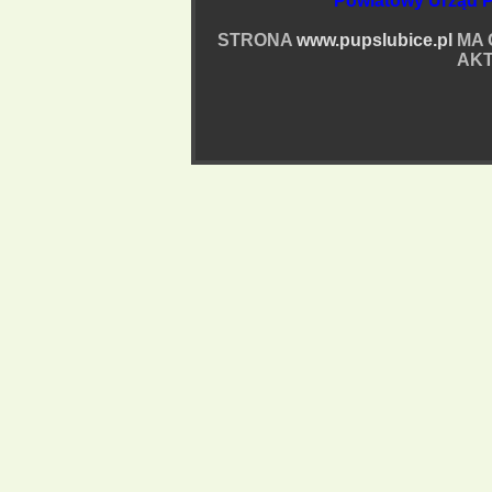
Powiatowy Urząd P
STRONA
www.pupslubice.pl
MA 
AKT