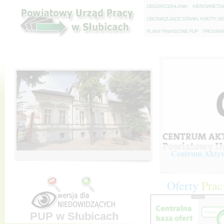
O
BSZAR DZIAŁANIA
K
IEROWNICT
O
BOWIĄZUJĄCE STAWKI, KWOTY, WS
P
LANY FINANSOWE PUP
P
ROGRAM 
Centrum Aktywi
Oferty
Prac
PUP w Słubicach