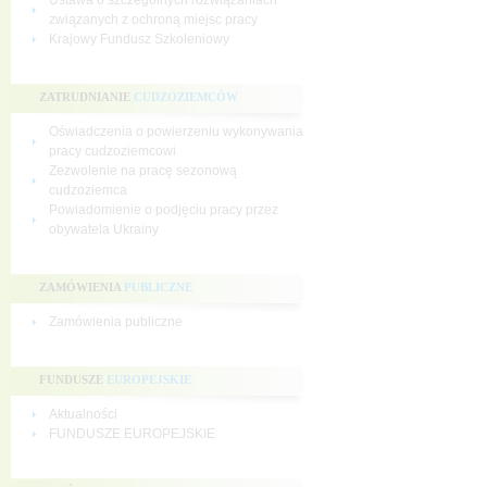
Ustawa o szczególnych rozwiązaniach
związanych z ochroną miejsc pracy
Krajowy Fundusz Szkoleniowy
ZATRUDNIANIE
CUDZOZIEMCÓW
Oświadczenia o powierzeniu wykonywania
pracy cudzoziemcowi
Zezwolenie na pracę sezonową
cudzoziemca
Powiadomienie o podjęciu pracy przez
obywatela Ukrainy
ZAMÓWIENIA
PUBLICZNE
Zamówienia publiczne
FUNDUSZE
EUROPEJSKIE
Aktualności
FUNDUSZE EUROPEJSKIE