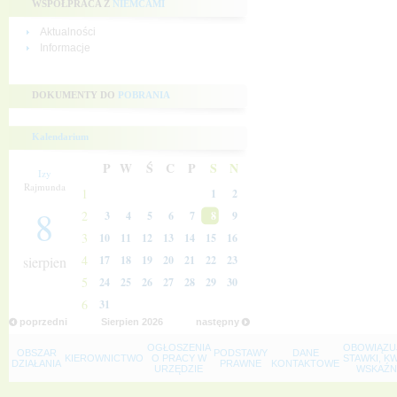
WSPÓŁPRACA Z
NIEMCAMI
Aktualności
Informacje
DOKUMENTY DO
POBRANIA
Kalendarium
P
W
Ś
C
P
S
N
Izy
Rajmunda
1
1
2
8
2
3
4
5
6
7
8
9
3
10
11
12
13
14
15
16
4
sierpien
17
18
19
20
21
22
23
5
24
25
26
27
28
29
30
6
31
poprzedni
Sierpien
2026
następny
OGŁOSZENIA
OBOWIĄZU
OBSZAR
PODSTAWY
DANE
KIEROWNICTWO
O PRACY W
STAWKI, K
DZIAŁANIA
PRAWNE
KONTAKTOWE
URZĘDZIE
WSKAŹNI