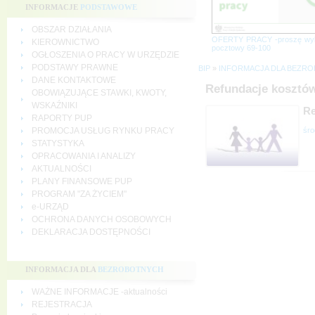
INFORMACJE
PODSTAWOWE
OBSZAR DZIAŁANIA
OFERTY PRACY -proszę wy
KIEROWNICTWO
pocztowy 69-100
OGŁOSZENIA O PRACY W URZĘDZIE
PODSTAWY PRAWNE
BIP
»
INFORMACJA DLA BEZR
DANE KONTAKTOWE
Refundacje kosztów
OBOWIĄZUJĄCE STAWKI, KWOTY,
WSKAŹNIKI
Re
RAPORTY PUP
śro
PROMOCJA USŁUG RYNKU PRACY
STATYSTYKA
OPRACOWANIA I ANALIZY
AKTUALNOŚCI
PLANY FINANSOWE PUP
PROGRAM "ZA ŻYCIEM"
e-URZĄD
OCHRONA DANYCH OSOBOWYCH
DEKLARACJA DOSTĘPNOŚCI
INFORMACJA DLA
BEZROBOTNYCH
WAŻNE INFORMACJE -aktualności
REJESTRACJA