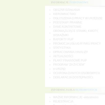
INFORMACJE
PODSTAWOWE
OBSZAR DZIAŁANIA
KIEROWNICTWO
OGŁOSZENIA O PRACY W URZĘDZIE
PODSTAWY PRAWNE
DANE KONTAKTOWE
OBOWIĄZUJĄCE STAWKI, KWOTY,
WSKAŹNIKI
RAPORTY PUP
PROMOCJA USŁUG RYNKU PRACY
STATYSTYKA
OPRACOWANIA I ANALIZY
AKTUALNOŚCI
PLANY FINANSOWE PUP
PROGRAM "ZA ŻYCIEM"
e-URZĄD
OCHRONA DANYCH OSOBOWYCH
DEKLARACJA DOSTĘPNOŚCI
INFORMACJA DLA
BEZROBOTNYCH
WAŻNE INFORMACJE -aktualności
REJESTRACJA