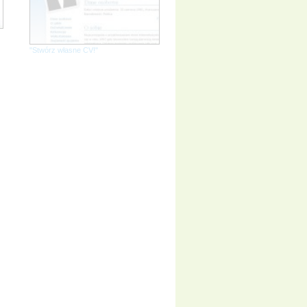
"Stwórz własne CV!"