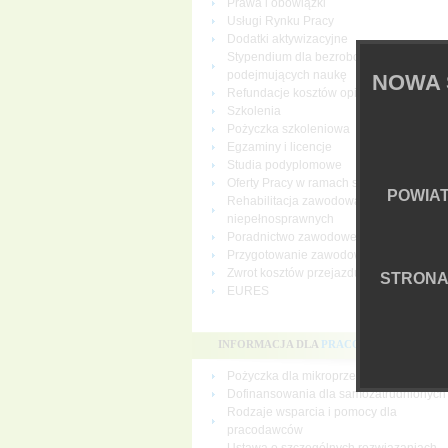
Prawa i obowiązki
Usługi Rynku Pracy
Dodatki aktywizacyjne
Stypendium dla bezrobotnych
podejmujących naukę
NOWA 
Refundacje kosztów opieki nad dziecki
Szkolenia
Pożyczka szkoleniowa
Egzaminy i licencje
Studia podyplomowe
Oferty Pracy w ramach sieci EURES
POWIA
Rehabilitacja zawodowa osób
niepełnosprawnych
Poradnictwo zawodowe
Przygotowanie zawodowe dorosłych
Zwrot kosztów przejazdu i zakwaterowan
STRON
EURES
INFORMACJA DLA
PRACODAWCÓW
Pożyczka dla mikroprzedsiębiorców
Dofinansowania dla samozatrudnionych
Rodzaje wsparcia i pomocy dla
pracodawców