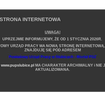
STRONA INTERNETOWA
em
UWAGA!
UPRZEJMIE INFORMUJEMY, ŻE OD 1 STYCZNIA 2026R.
TOWY URZĄD PRACY MA NOWĄ STRONĘ INTERNETOWĄ,
ZNAJDUJĘ SIĘ POD ADRESEM
Powiatowy Urząd Pracy w Słubicach - Wortal PSZ
ia
A
www.pupslubice.pl
MA CHARAKTER ARCHIWALNY i NIE J
AKTUALIZOWANA.