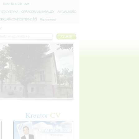
D
ANE KONTAKTOWE
S
TATYSTYKA
O
PRACOWANIA I ANALIZY
A
KTUALNOŚCI
D
EKLARACJA DOSTĘPNOŚCI
Mapa serwisu
j:
Kreator
CV