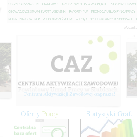
O
BSZAR DZIAŁANIA
K
IEROWNICTWO
O
GŁOSZENIA O PRACY W URZĘDZIE
P
ODSTAWY PRAWNE
O
BOWIĄZUJĄCE STAWKI, KWOTY, WSKAŹNIKI
R
APORTY PUP
P
ROMOCJA USŁUG RYNKU PRACY
P
LANY FINANSOWE PUP
P
ROGRAM "ZA ŻYCIEM"
e
-URZĄD
O
CHRONA DANYCH OSOBOWYCH
Wyszuka
Centrum Aktywizacji Zawodowej -zaprasza!
Oferty
Pracy
Statystyki
Graf.