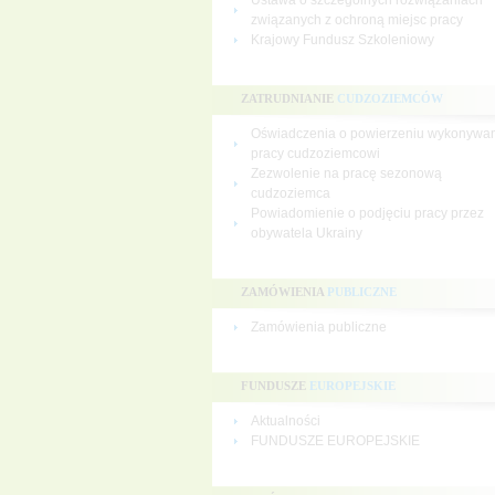
Ustawa o szczególnych rozwiązaniach
związanych z ochroną miejsc pracy
Krajowy Fundusz Szkoleniowy
ZATRUDNIANIE
CUDZOZIEMCÓW
Oświadczenia o powierzeniu wykonywa
pracy cudzoziemcowi
Zezwolenie na pracę sezonową
cudzoziemca
Powiadomienie o podjęciu pracy przez
obywatela Ukrainy
ZAMÓWIENIA
PUBLICZNE
Zamówienia publiczne
FUNDUSZE
EUROPEJSKIE
Aktualności
FUNDUSZE EUROPEJSKIE