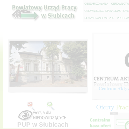
O
BSZAR DZIAŁANIA
K
IEROWNICT
O
BOWIĄZUJĄCE STAWKI, KWOTY, WS
P
LANY FINANSOWE PUP
P
ROGRAM 
Centrum Aktywi
Oferty
Prac
PUP w Słubicach