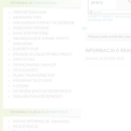
INFORMACJE
PODSTAWOWE
OBSZAR DZIAŁANIA
OFERTY PRACY -proszę wy
KIEROWNICTWO
pocztowy 69-100
OGŁOSZENIA O PRACY W URZĘDZIE
PODSTAWY PRAWNE
BIP
DANE KONTAKTOWE
Pokazywanie artykułów ozn
OBOWIĄZUJĄCE STAWKI, KWOTY,
WSKAŹNIKI
RAPORTY PUP
INFORMACJA O REA
PROMOCJA USŁUG RYNKU PRACY
niedziela,
22.10.2023 16:29
STATYSTYKA
OPRACOWANIA I ANALIZY
AKTUALNOŚCI
PLANY FINANSOWE PUP
PROGRAM "ZA ŻYCIEM"
e-URZĄD
OCHRONA DANYCH OSOBOWYCH
DEKLARACJA DOSTĘPNOŚCI
INFORMACJA DLA
BEZROBOTNYCH
WAŻNE INFORMACJE -aktualności
REJESTRACJA