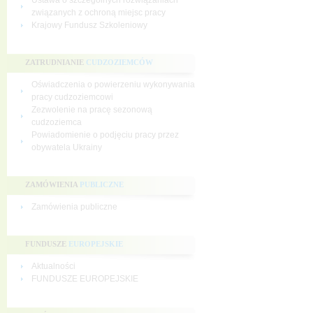
Ustawa o szczególnych rozwiązaniach
związanych z ochroną miejsc pracy
Krajowy Fundusz Szkoleniowy
ZATRUDNIANIE
CUDZOZIEMCÓW
Oświadczenia o powierzeniu wykonywania
pracy cudzoziemcowi
Zezwolenie na pracę sezonową
cudzoziemca
Powiadomienie o podjęciu pracy przez
obywatela Ukrainy
ZAMÓWIENIA
PUBLICZNE
Zamówienia publiczne
FUNDUSZE
EUROPEJSKIE
Aktualności
FUNDUSZE EUROPEJSKIE