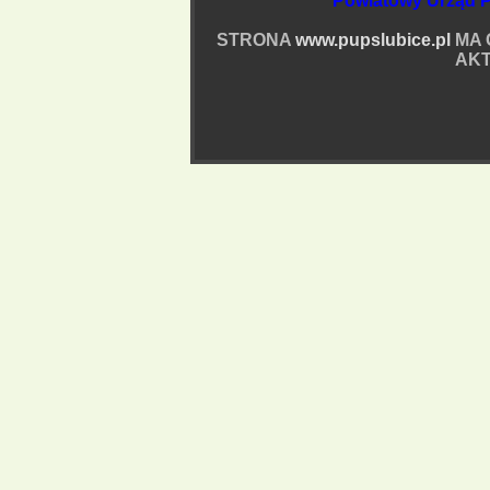
Powiatowy Urząd P
STRONA
www.pupslubice.pl
MA 
AKT