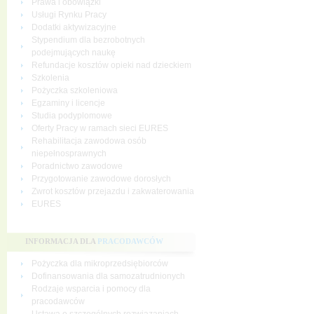
Prawa i obowiązki
Usługi Rynku Pracy
Dodatki aktywizacyjne
Stypendium dla bezrobotnych
podejmujących naukę
Refundacje kosztów opieki nad dzieckiem
Szkolenia
Pożyczka szkoleniowa
Egzaminy i licencje
Studia podyplomowe
Oferty Pracy w ramach sieci EURES
Rehabilitacja zawodowa osób
niepełnosprawnych
Poradnictwo zawodowe
Przygotowanie zawodowe dorosłych
Zwrot kosztów przejazdu i zakwaterowania
EURES
INFORMACJA DLA
PRACODAWCÓW
Pożyczka dla mikroprzedsiębiorców
Dofinansowania dla samozatrudnionych
Rodzaje wsparcia i pomocy dla
pracodawców