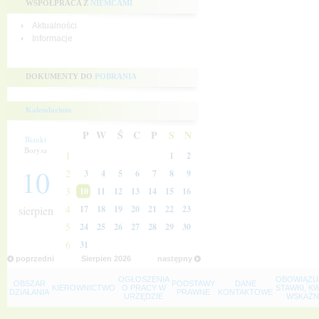
WSPÓŁPRACA Z
NIEMCAMI
Aktualności
Informacje
DOKUMENTY DO
POBRANIA
Kalendarium
P
W
Ś
C
P
S
N
Bianki
Borysa
1
1
2
10
2
3
4
5
6
7
8
9
3
10
11
12
13
14
15
16
4
sierpien
17
18
19
20
21
22
23
5
24
25
26
27
28
29
30
6
31
poprzedni
Sierpien
2026
następny
OGŁOSZENIA
OBOWIĄZU
OBSZAR
PODSTAWY
DANE
KIEROWNICTWO
O PRACY W
STAWKI, K
DZIAŁANIA
PRAWNE
KONTAKTOWE
URZĘDZIE
WSKAŹNI