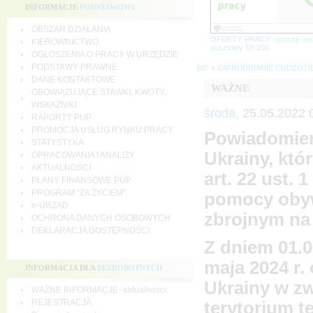
INFORMACJE
PODSTAWOWE
OBSZAR DZIAŁANIA
OFERTY PRACY -proszę wy
KIEROWNICTWO
pocztowy 69-100
OGŁOSZENIA O PRACY W URZĘDZIE
PODSTAWY PRAWNE
BIP
»
ZATRUDNIANIE CUDZOZ
DANE KONTAKTOWE
WAŻNE
OBOWIĄZUJĄCE STAWKI, KWOTY,
WSKAŹNIKI
środa,
25.05.2022 
RAPORTY PUP
PROMOCJA USŁUG RYNKU PRACY
Powiadomien
STATYSTYKA
Ukrainy, któ
OPRACOWANIA I ANALIZY
AKTUALNOŚCI
art. 22 ust. 
PLANY FINANSOWE PUP
PROGRAM "ZA ŻYCIEM"
pomocy obyw
e-URZĄD
zbrojnym na
OCHRONA DANYCH OSOBOWYCH
DEKLARACJA DOSTĘPNOŚCI
Z dniem 01.0
maja 2024 r
INFORMACJA DLA
BEZROBOTNYCH
Ukrainy w zw
WAŻNE INFORMACJE -aktualności
REJESTRACJA
terytorium t