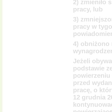
2) zmieniło 
pracy, lub
3) zmniejszo
pracy w tygo
powiadomien
4) obniżono
wynagrodzen
Jeżeli obywa
podstawie ze
powierzeniu
przed wydan
pracę, o któ
12 grudnia 2
kontynuować
powierzając