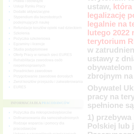
Prawa i obowiązki
ustaw,
która
Usługi Rynku Pracy
Dodatki aktywizacyjne
legalizację 
Stypendium dla bezrobotnych
legalnie na 
podejmujących naukę
Refundacje kosztów opieki nad dzieckiem
lutego 2022 r
Szkolenia
Pożyczka szkoleniowa
terytorium 
Egzaminy i licencje
w zatrudnien
Studia podyplomowe
Oferty Pracy w ramach sieci EURES
ustawy z dni
Rehabilitacja zawodowa osób
obywatelom 
niepełnosprawnych
Poradnictwo zawodowe
zbrojnym na
Przygotowanie zawodowe dorosłych
Zwrot kosztów przejazdu i zakwaterowania
Obywatel Uk
EURES
pracy na tery
spełnione są
INFORMACJA DLA
PRACODAWCÓW
Pożyczka dla mikroprzedsiębiorców
1) przebywa 
Dofinansowania dla samozatrudnionych
Rodzaje wsparcia i pomocy dla
Polskiej lub
pracodawców