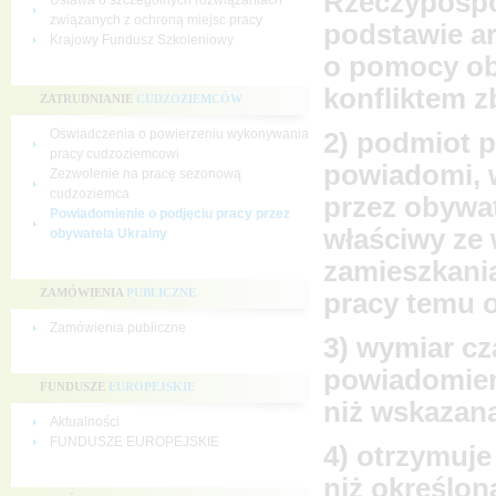
Rzeczypospol
Ustawa o szczególnych rozwiązaniach
związanych z ochroną miejsc pracy
podstawie art
Krajowy Fundusz Szkoleniowy
o pomocy ob
konfliktem z
ZATRUDNIANIE
CUDZOZIEMCÓW
Oświadczenia o powierzeniu wykonywania
2) podmiot 
pracy cudzoziemcowi
powiadomi, w
Zezwolenie na pracę sezonową
cudzoziemca
przez obywat
Powiadomienie o podjęciu pracy przez
właściwy ze 
obywatela Ukrainy
zamieszkani
ZAMÓWIENIA
PUBLICZNE
pracy temu 
Zamówienia publiczne
3) wymiar cz
powiadomieni
FUNDUSZE
EUROPEJSKIE
niż wskazan
Aktualności
FUNDUSZE EUROPEJSKIE
4) otrzymuje
niż określon