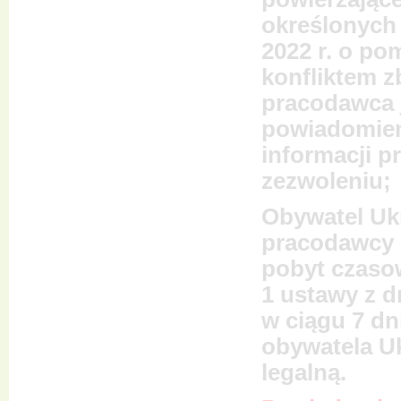
określonych 
2022 r. o p
konfliktem z
pracodawca 
powiadomieni
informacji p
zezwoleniu;
Obywatel Ukr
pracodawcy i
pobyt czasow
1 ustawy z d
w ciągu 7 dn
obywatela Uk
legalną.