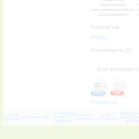
Data powstania:
2
Data ostatniej modyfikacji:
0
Liczba wyświetleń:
1
Podziel się
Więcej
Komentarze (0):
Brak komentarzy 
Podziel się
OGŁOSZENIA
OBOWIĄZU
OBSZAR
PODSTAWY
DANE
KIEROWNICTWO
O PRACY W
STAWKI, K
DZIAŁANIA
PRAWNE
KONTAKTOWE
URZĘDZIE
WSKAŹNI