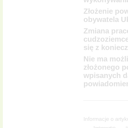
Złożenie pow
obywatela Uk
Zmiana prac
cudzoziemce
się z koniec
Nie ma możl
złożonego p
wpisanych da
powiadomien
Informacje o artyk
Zredagował(a):
R