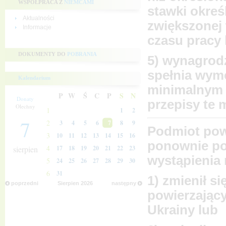
WSPÓŁPRACA Z
NIEMCAMI
stawki okreś
Aktualności
zwiększonej
Informacje
czasu pracy 
DOKUMENTY DO
POBRANIA
5) wynagrodz
spełnia wym
Kalendarium
minimalnym 
P
W
Ś
C
P
S
N
Donaty
przepisy te 
Olechny
1
1
2
7
2
3
4
5
6
7
8
9
Podmiot pow
3
10
11
12
13
14
15
16
ponownie po
4
sierpien
17
18
19
20
21
22
23
wystąpienia 
5
24
25
26
27
28
29
30
6
31
1) zmienił 
poprzedni
Sierpien
2026
następny
powierzając
Ukrainy lub