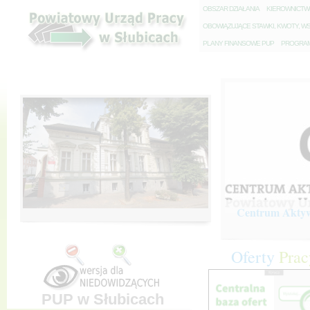
O
BSZAR DZIAŁANIA
K
IEROWNICT
O
BOWIĄZUJĄCE STAWKI, KWOTY, WS
P
LANY FINANSOWE PUP
P
ROGRAM 
Centrum Aktywi
Oferty
Prac
PUP w Słubicach