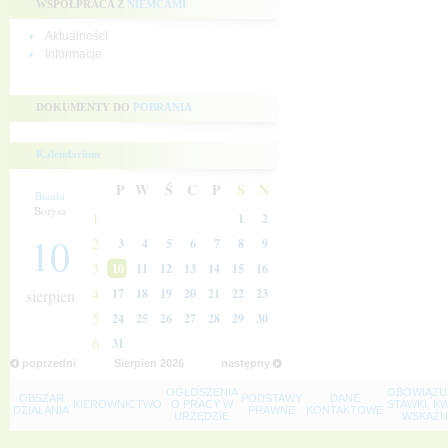
WSPÓŁPRACA Z
NIEMCAMI
Aktualności
Informacje
DOKUMENTY DO
POBRANIA
Kalendarium
P
W
Ś
C
P
S
N
Bianki
Borysa
1
1
2
10
2
3
4
5
6
7
8
9
3
10
11
12
13
14
15
16
4
sierpien
17
18
19
20
21
22
23
5
24
25
26
27
28
29
30
6
31
poprzedni
Sierpien
2026
następny
OGŁOSZENIA
OBOWIĄZU
OBSZAR
PODSTAWY
DANE
KIEROWNICTWO
O PRACY W
STAWKI, K
DZIAŁANIA
PRAWNE
KONTAKTOWE
URZĘDZIE
WSKAŹNI