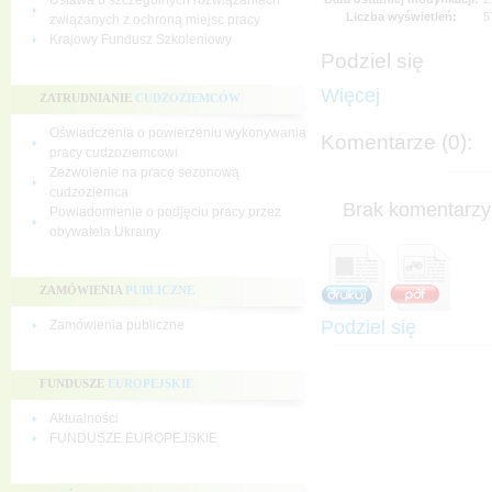
Ustawa o szczególnych rozwiązaniach
Liczba wyświetleń:
5
związanych z ochroną miejsc pracy
Krajowy Fundusz Szkoleniowy
Podziel się
Więcej
ZATRUDNIANIE
CUDZOZIEMCÓW
Oświadczenia o powierzeniu wykonywania
Komentarze (0):
pracy cudzoziemcowi
Zezwolenie na pracę sezonową
cudzoziemca
Brak komentarzy 
Powiadomienie o podjęciu pracy przez
obywatela Ukrainy
ZAMÓWIENIA
PUBLICZNE
Podziel się
Zamówienia publiczne
FUNDUSZE
EUROPEJSKIE
Aktualności
FUNDUSZE EUROPEJSKIE