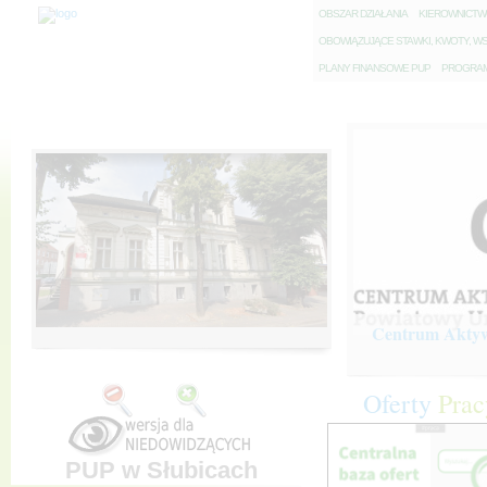
O
BSZAR DZIAŁANIA
K
IEROWNICT
O
BOWIĄZUJĄCE STAWKI, KWOTY, WS
P
LANY FINANSOWE PUP
P
ROGRAM 
Centrum Aktywi
Oferty
Prac
PUP w Słubicach