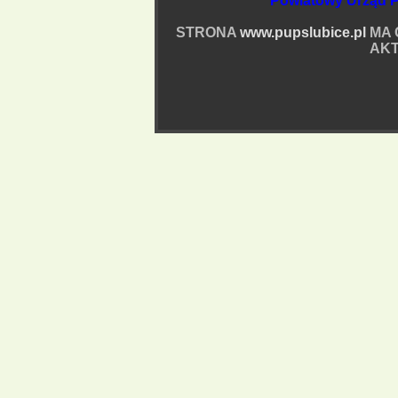
Powiatowy Urząd P
STRONA
www.pupslubice.pl
MA 
AKT