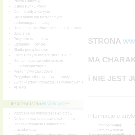
Prawa i obowiązki
Usługi Rynku Pracy
Dodatki aktywizacyjne
Stypendium dla bezrobotnych
podejmujących naukę
Refundacje kosztów opieki nad dzieckiem
Szkolenia
STRONA
ww
Pożyczka szkoleniowa
Egzaminy i licencje
Studia podyplomowe
Oferty Pracy w ramach sieci EURES
MA CHARAK
Rehabilitacja zawodowa osób
niepełnosprawnych
Poradnictwo zawodowe
i NIE JEST
Przygotowanie zawodowe dorosłych
Zwrot kosztów przejazdu i zakwaterowania
EURES
INFORMACJA DLA
PRACODAWCÓW
Pożyczka dla mikroprzedsiębiorców
Informacje o artyk
Dofinansowania dla samozatrudnionych
Rodzaje wsparcia i pomocy dla
Zredagował(a):
R
pracodawców
Data powstania:
2
Data ostatniej modyfikacji:
2