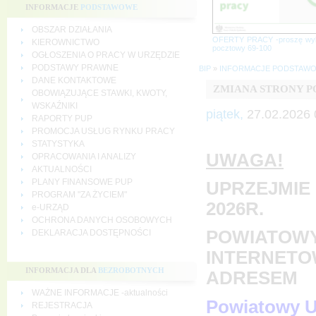
INFORMACJE
PODSTAWOWE
OBSZAR DZIAŁANIA
OFERTY PRACY -proszę wy
KIEROWNICTWO
pocztowy 69-100
OGŁOSZENIA O PRACY W URZĘDZIE
PODSTAWY PRAWNE
BIP
»
INFORMACJE PODSTAW
DANE KONTAKTOWE
ZMIANA STRONY 
OBOWIĄZUJĄCE STAWKI, KWOTY,
WSKAŹNIKI
piątek,
27.02.2026 
RAPORTY PUP
PROMOCJA USŁUG RYNKU PRACY
STATYSTYKA
UWAGA!
OPRACOWANIA I ANALIZY
AKTUALNOŚCI
PLANY FINANSOWE PUP
UPRZEJMIE 
PROGRAM "ZA ŻYCIEM"
2026R.
e-URZĄD
OCHRONA DANYCH OSOBOWYCH
POWIATOWY
DEKLARACJA DOSTĘPNOŚCI
INTERNETO
INFORMACJA DLA
BEZROBOTNYCH
ADRESEM
WAŻNE INFORMACJE -aktualności
Powiatowy U
REJESTRACJA