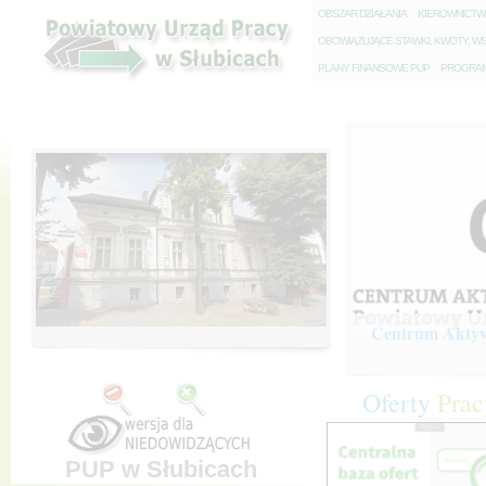
O
BSZAR DZIAŁANIA
K
IEROWNICT
O
BOWIĄZUJĄCE STAWKI, KWOTY, WS
P
LANY FINANSOWE PUP
P
ROGRAM 
Centrum Aktywi
Oferty
Prac
PUP w Słubicach