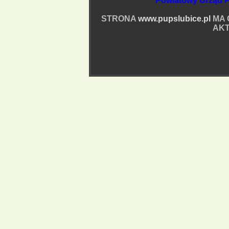
Powiatowy Urząd P
STRONA
www.pupslubice.pl
MA 
AKT