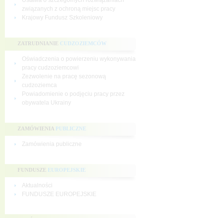
Ustawa o szczególnych rozwiązaniach
związanych z ochroną miejsc pracy
Krajowy Fundusz Szkoleniowy
ZATRUDNIANIE
CUDZOZIEMCÓW
Oświadczenia o powierzeniu wykonywania
pracy cudzoziemcowi
Zezwolenie na pracę sezonową
cudzoziemca
Powiadomienie o podjęciu pracy przez
obywatela Ukrainy
ZAMÓWIENIA
PUBLICZNE
Zamówienia publiczne
FUNDUSZE
EUROPEJSKIE
Aktualności
FUNDUSZE EUROPEJSKIE