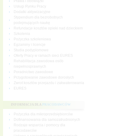
Prawa i obowiązki
Usługi Rynku Pracy
Dodatki aktywizacyjne
Stypendium dla bezrobotnych
podejmujących naukę
Refundacje kosztów opieki nad dzieckiem
Szkolenia
Pożyczka szkoleniowa
Egzaminy i licencje
Studia podyplomowe
Oferty Pracy w ramach sieci EURES
Rehabilitacja zawodowa osób
niepełnosprawnych
Poradnictwo zawodowe
Przygotowanie zawodowe dorosłych
Zwrot kosztów przejazdu i zakwaterowania
EURES
INFORMACJA DLA
PRACODAWCÓW
Pożyczka dla mikroprzedsiębiorców
Dofinansowania dla samozatrudnionych
Rodzaje wsparcia i pomocy dla
pracodawców