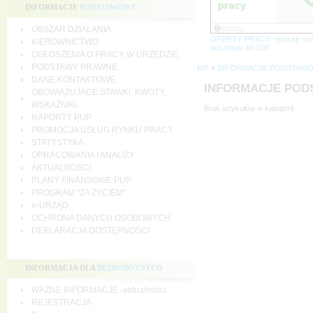
INFORMACJE
PODSTAWOWE
OBSZAR DZIAŁANIA
OFERTY PRACY -proszę wy
KIEROWNICTWO
pocztowy 69-100
OGŁOSZENIA O PRACY W URZĘDZIE
PODSTAWY PRAWNE
BIP
»
INFORMACJE PODSTAW
DANE KONTAKTOWE
INFORMACJE PO
OBOWIĄZUJĄCE STAWKI, KWOTY,
WSKAŹNIKI
Brak artykułów w kategorii
RAPORTY PUP
PROMOCJA USŁUG RYNKU PRACY
STATYSTYKA
OPRACOWANIA I ANALIZY
AKTUALNOŚCI
PLANY FINANSOWE PUP
PROGRAM "ZA ŻYCIEM"
e-URZĄD
OCHRONA DANYCH OSOBOWYCH
DEKLARACJA DOSTĘPNOŚCI
INFORMACJA DLA
BEZROBOTNYCH
WAŻNE INFORMACJE -aktualności
REJESTRACJA