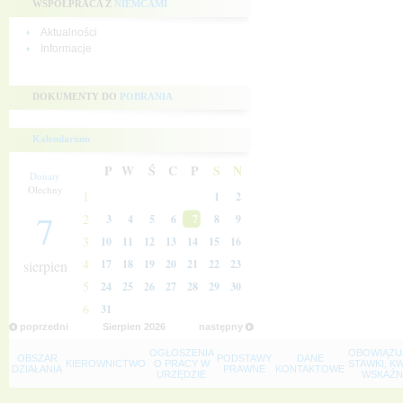
WSPÓŁPRACA Z
NIEMCAMI
Aktualności
Informacje
DOKUMENTY DO
POBRANIA
Kalendarium
P
W
Ś
C
P
S
N
Donaty
Olechny
1
1
2
7
2
3
4
5
6
7
8
9
3
10
11
12
13
14
15
16
4
sierpien
17
18
19
20
21
22
23
5
24
25
26
27
28
29
30
6
31
poprzedni
Sierpien
2026
następny
OGŁOSZENIA
OBOWIĄZU
OBSZAR
PODSTAWY
DANE
KIEROWNICTWO
O PRACY W
STAWKI, K
DZIAŁANIA
PRAWNE
KONTAKTOWE
URZĘDZIE
WSKAŹNI