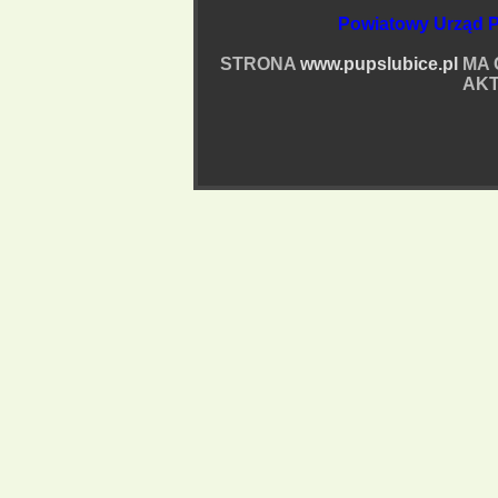
Powiatowy Urząd P
STRONA
www.pupslubice.pl
MA 
AKT