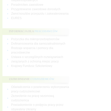
niepełnosprawnych
Poradnictwo zawodowe
Przygotowanie zawodowe dorosłych
Zwrot kosztów przejazdu i zakwaterowania
EURES
INFORMACJA DLA
PRACODAWCÓW
Pożyczka dla mikroprzedsiębiorców
Dofinansowania dla samozatrudnionych
Rodzaje wsparcia i pomocy dla
pracodawców
Ustawa o szczególnych rozwiązaniach
związanych z ochroną miejsc pracy
Krajowy Fundusz Szkoleniowy
ZATRUDNIANIE
CUDZOZIEMCÓW
Oświadczenia o powierzeniu wykonywania
pracy cudzoziemcowi
Zezwolenie na pracę sezonową
cudzoziemca
Powiadomienie o podjęciu pracy przez
obywatela Ukrainy