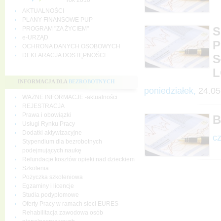
rok 2010
AKTUALNOŚCI
PLANY FINANSOWE PUP
S
PROGRAM "ZA ŻYCIEM"
e-URZĄD
P
OCHRONA DANYCH OSOBOWYCH
DEKLARACJA DOSTĘPNOŚCI
S
L
INFORMACJA DLA
BEZROBOTNYCH
poniedziałek,
24.05
WAŻNE INFORMACJE -aktualności
REJESTRACJA
Prawa i obowiązki
B
Usługi Rynku Pracy
Dodatki aktywizacyjne
cz
Stypendium dla bezrobotnych
podejmujących naukę
Refundacje kosztów opieki nad dzieckiem
Szkolenia
Pożyczka szkoleniowa
Egzaminy i licencje
Studia podyplomowe
Oferty Pracy w ramach sieci EURES
Rehabilitacja zawodowa osób