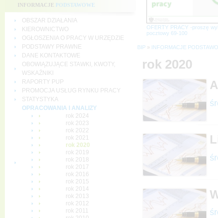
INFORMACJE
PODSTAWOWE
OBSZAR DZIAŁANIA
OFERTY PRACY -proszę wy
KIEROWNICTWO
pocztowy 69-100
OGŁOSZENIA O PRACY W URZĘDZIE
PODSTAWY PRAWNE
BIP
»
INFORMACJE PODSTAW
DANE KONTAKTOWE
rok 2020
OBOWIĄZUJĄCE STAWKI, KWOTY,
WSKAŹNIKI
RAPORTY PUP
A
PROMOCJA USŁUG RYNKU PRACY
STATYSTYKA
śr
OPRACOWANIA I ANALIZY
rok 2024
rok 2023
rok 2022
L
rok 2021
rok 2020
rok 2019
śr
rok 2018
rok 2017
rok 2016
rok 2015
rok 2014
W
rok 2013
rok 2012
śr
rok 2011