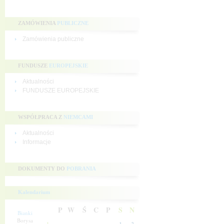
ZAMÓWIENIA
PUBLICZNE
Zamówienia publiczne
FUNDUSZE
EUROPEJSKIE
Aktualności
FUNDUSZE EUROPEJSKIE
WSPÓŁPRACA Z
NIEMCAMI
Aktualności
Informacje
DOKUMENTY DO
POBRANIA
Kalendarium
P
W
Ś
C
P
S
N
Bianki
Borysa