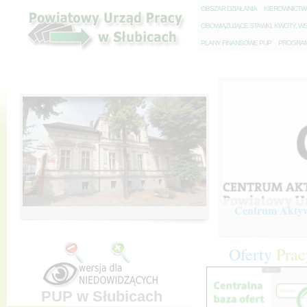
O
BSZAR DZIAŁANIA
K
IEROWNICT
O
BOWIĄZUJĄCE STAWKI, KWOTY, WS
P
LANY FINANSOWE PUP
P
ROGRAM 
Centrum Aktywi
Oferty
Prac
PUP w Słubicach