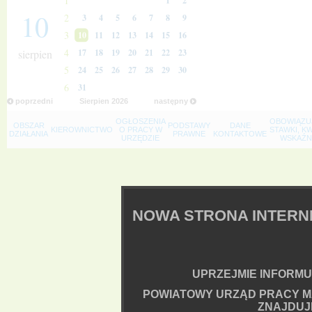
1
1
2
10
2
3
4
5
6
7
8
9
3
10
11
12
13
14
15
16
4
sierpien
17
18
19
20
21
22
23
5
24
25
26
27
28
29
30
6
31
poprzedni
Sierpien
2026
następny
OGŁOSZENIA
OBOWIĄZU
OBSZAR
PODSTAWY
DANE
KIEROWNICTWO
O PRACY W
STAWKI, K
DZIAŁANIA
PRAWNE
KONTAKTOWE
URZĘDZIE
WSKAŹNI
NOWA STRONA INTER
UPRZEJMIE INFORMUJ
POWIATOWY URZĄD PRACY M
ZNAJDUJ