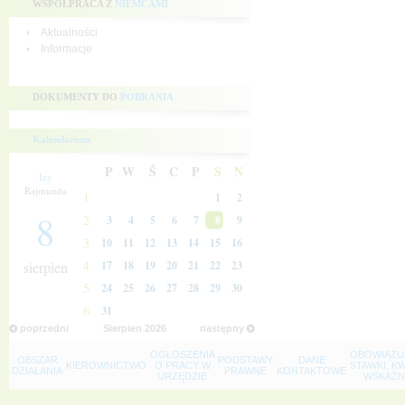
WSPÓŁPRACA Z
NIEMCAMI
Aktualności
Informacje
DOKUMENTY DO
POBRANIA
Kalendarium
P
W
Ś
C
P
S
N
Izy
Rajmunda
1
1
2
8
2
3
4
5
6
7
8
9
3
10
11
12
13
14
15
16
4
sierpien
17
18
19
20
21
22
23
5
24
25
26
27
28
29
30
6
31
poprzedni
Sierpien
2026
następny
OGŁOSZENIA
OBOWIĄZU
OBSZAR
PODSTAWY
DANE
KIEROWNICTWO
O PRACY W
STAWKI, K
DZIAŁANIA
PRAWNE
KONTAKTOWE
URZĘDZIE
WSKAŹNI