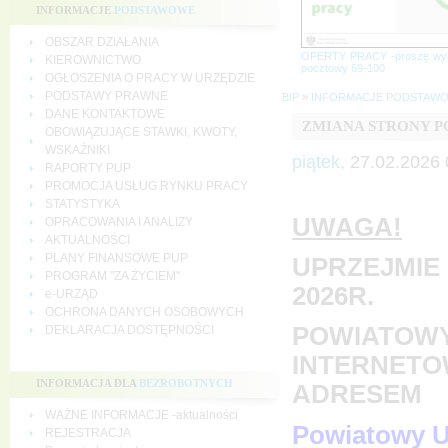
INFORMACJE
PODSTAWOWE
OBSZAR DZIAŁANIA
OFERTY PRACY -proszę wy
KIEROWNICTWO
pocztowy 69-100
OGŁOSZENIA O PRACY W URZĘDZIE
PODSTAWY PRAWNE
BIP
»
INFORMACJE PODSTAW
DANE KONTAKTOWE
ZMIANA STRONY 
OBOWIĄZUJĄCE STAWKI, KWOTY,
WSKAŹNIKI
piątek,
27.02.2026 
RAPORTY PUP
PROMOCJA USŁUG RYNKU PRACY
STATYSTYKA
UWAGA!
OPRACOWANIA I ANALIZY
AKTUALNOŚCI
PLANY FINANSOWE PUP
UPRZEJMIE 
PROGRAM "ZA ŻYCIEM"
2026R.
e-URZĄD
OCHRONA DANYCH OSOBOWYCH
POWIATOWY
DEKLARACJA DOSTĘPNOŚCI
INTERNETO
INFORMACJA DLA
BEZROBOTNYCH
ADRESEM
WAŻNE INFORMACJE -aktualności
Powiatowy U
REJESTRACJA