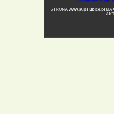
Powiatowy Urząd P
STRONA
www.pupslubice.pl
MA 
AKT