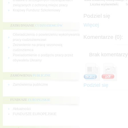
Ustawa o szczególnych rozwiązaniach
Liczba wyświetleń:
5
związanych z ochroną miejsc pracy
Krajowy Fundusz Szkoleniowy
Podziel się
Więcej
ZATRUDNIANIE
CUDZOZIEMCÓW
Oświadczenia o powierzeniu wykonywania
Komentarze (0):
pracy cudzoziemcowi
Zezwolenie na pracę sezonową
cudzoziemca
Brak komentarzy 
Powiadomienie o podjęciu pracy przez
obywatela Ukrainy
ZAMÓWIENIA
PUBLICZNE
Podziel się
Zamówienia publiczne
FUNDUSZE
EUROPEJSKIE
Aktualności
FUNDUSZE EUROPEJSKIE