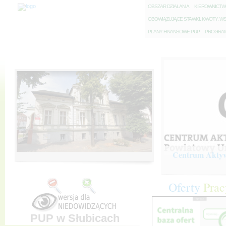
O
BSZAR DZIAŁANIA
K
IEROWNICT
O
BOWIĄZUJĄCE STAWKI, KWOTY, WS
P
LANY FINANSOWE PUP
P
ROGRAM 
Centrum Aktywi
Oferty
Prac
PUP w Słubicach