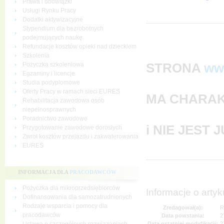
Prawa i obowiązki
Usługi Rynku Pracy
Dodatki aktywizacyjne
Stypendium dla bezrobotnych
podejmujących naukę
Refundacje kosztów opieki nad dzieckiem
Szkolenia
STRONA
ww
Pożyczka szkoleniowa
Egzaminy i licencje
Studia podyplomowe
Oferty Pracy w ramach sieci EURES
MA CHARAK
Rehabilitacja zawodowa osób
niepełnosprawnych
Poradnictwo zawodowe
i NIE JEST
Przygotowanie zawodowe dorosłych
Zwrot kosztów przejazdu i zakwaterowania
EURES
INFORMACJA DLA
PRACODAWCÓW
Pożyczka dla mikroprzedsiębiorców
Informacje o artyk
Dofinansowania dla samozatrudnionych
Rodzaje wsparcia i pomocy dla
Zredagował(a):
R
pracodawców
Data powstania:
2
Data ostatniej modyfikacji:
2