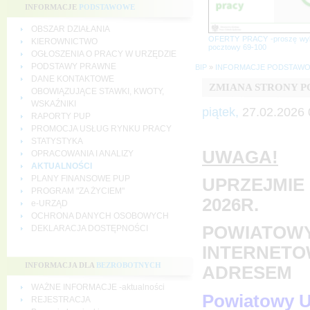
INFORMACJE
PODSTAWOWE
OBSZAR DZIAŁANIA
OFERTY PRACY -proszę wy
KIEROWNICTWO
pocztowy 69-100
OGŁOSZENIA O PRACY W URZĘDZIE
PODSTAWY PRAWNE
BIP
»
INFORMACJE PODSTAW
DANE KONTAKTOWE
ZMIANA STRONY 
OBOWIĄZUJĄCE STAWKI, KWOTY,
WSKAŹNIKI
piątek,
27.02.2026 
RAPORTY PUP
PROMOCJA USŁUG RYNKU PRACY
STATYSTYKA
UWAGA!
OPRACOWANIA I ANALIZY
AKTUALNOŚCI
PLANY FINANSOWE PUP
UPRZEJMIE 
PROGRAM "ZA ŻYCIEM"
2026R.
e-URZĄD
OCHRONA DANYCH OSOBOWYCH
POWIATOWY
DEKLARACJA DOSTĘPNOŚCI
INTERNETO
INFORMACJA DLA
BEZROBOTNYCH
ADRESEM
WAŻNE INFORMACJE -aktualności
Powiatowy U
REJESTRACJA