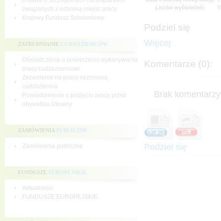
Ustawa o szczególnych rozwiązaniach
Liczba wyświetleń:
5
związanych z ochroną miejsc pracy
Krajowy Fundusz Szkoleniowy
Podziel się
Więcej
ZATRUDNIANIE
CUDZOZIEMCÓW
Oświadczenia o powierzeniu wykonywania
Komentarze (0):
pracy cudzoziemcowi
Zezwolenie na pracę sezonową
cudzoziemca
Brak komentarzy 
Powiadomienie o podjęciu pracy przez
obywatela Ukrainy
ZAMÓWIENIA
PUBLICZNE
Podziel się
Zamówienia publiczne
FUNDUSZE
EUROPEJSKIE
Aktualności
FUNDUSZE EUROPEJSKIE