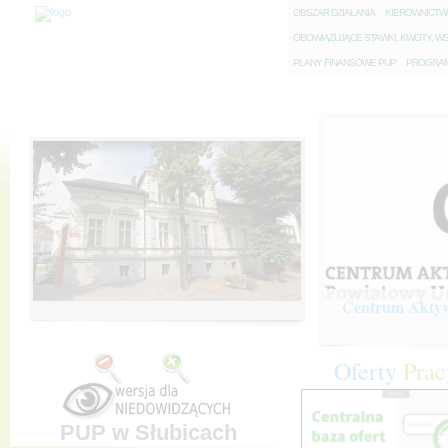
O
BSZAR DZIAŁANIA
K
IEROWNICT
O
BOWIĄZUJĄCE STAWKI, KWOTY, WS
P
LANY FINANSOWE PUP
P
ROGRAM 
Centrum Aktywi
Oferty
Prac
PUP w Słubicach