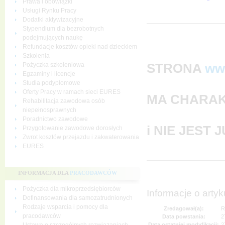
Prawa i obowiązki
Usługi Rynku Pracy
Dodatki aktywizacyjne
Stypendium dla bezrobotnych
podejmujących naukę
Refundacje kosztów opieki nad dzieckiem
Szkolenia
STRONA
ww
Pożyczka szkoleniowa
Egzaminy i licencje
Studia podyplomowe
Oferty Pracy w ramach sieci EURES
MA CHARAK
Rehabilitacja zawodowa osób
niepełnosprawnych
Poradnictwo zawodowe
i NIE JEST
Przygotowanie zawodowe dorosłych
Zwrot kosztów przejazdu i zakwaterowania
EURES
INFORMACJA DLA
PRACODAWCÓW
Pożyczka dla mikroprzedsiębiorców
Informacje o artyk
Dofinansowania dla samozatrudnionych
Rodzaje wsparcia i pomocy dla
Zredagował(a):
R
pracodawców
Data powstania:
2
Data ostatniej modyfikacji:
2