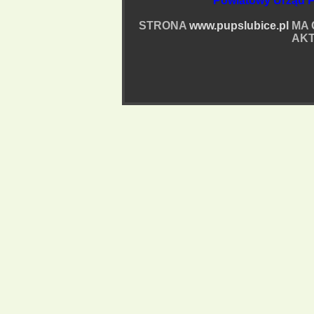
Powiatowy Urząd P
STRONA
www.pupslubice.pl
MA 
AKT