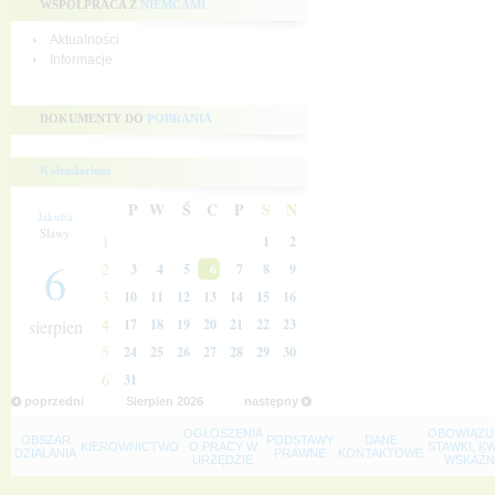
WSPÓŁPRACA Z
NIEMCAMI
Aktualności
Informacje
DOKUMENTY DO
POBRANIA
Kalendarium
P
W
Ś
C
P
S
N
Jakuba
Sławy
1
1
2
6
2
3
4
5
6
7
8
9
3
10
11
12
13
14
15
16
4
sierpien
17
18
19
20
21
22
23
5
24
25
26
27
28
29
30
6
31
poprzedni
Sierpien
2026
następny
OGŁOSZENIA
OBOWIĄZU
OBSZAR
PODSTAWY
DANE
KIEROWNICTWO
O PRACY W
STAWKI, K
DZIAŁANIA
PRAWNE
KONTAKTOWE
URZĘDZIE
WSKAŹNI