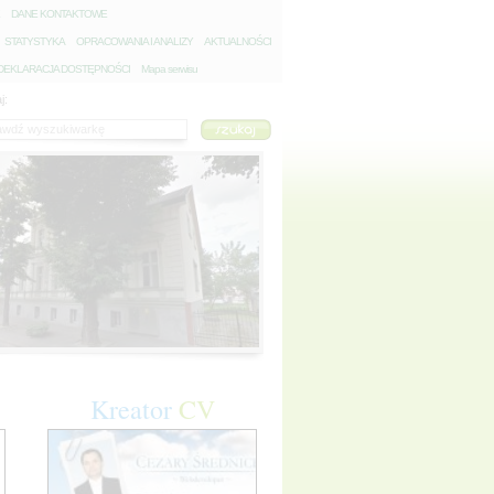
D
ANE KONTAKTOWE
S
TATYSTYKA
O
PRACOWANIA I ANALIZY
A
KTUALNOŚCI
D
EKLARACJA DOSTĘPNOŚCI
Mapa serwisu
j:
Kreator
CV