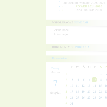
Lubuskiego (w latach 2025-2027)
PO WER 2014-2020
RPO Lubuskie 2020
WSPÓŁPRACA Z
NIEMCAMI
Aktualności
Informacje
DOKUMENTY DO
POBRANIA
Kalendarium
P
W
Ś
C
P
S
Donaty
Olechny
1
1
7
2
3
4
5
6
7
8
3
10
11
12
13
14
15
1
4
sierpien
17
18
19
20
21
22
2
5
24
25
26
27
28
29
3
6
31