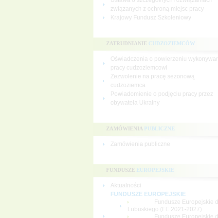
Ustawa o szczególnych rozwiązaniach
związanych z ochroną miejsc pracy
Krajowy Fundusz Szkoleniowy
ZATRUDNIANIE
CUDZOZIEMCÓW
Oświadczenia o powierzeniu wykonywa
pracy cudzoziemcowi
Zezwolenie na pracę sezonową
cudzoziemca
Powiadomienie o podjęciu pracy przez
obywatela Ukrainy
ZAMÓWIENIA
PUBLICZNE
Zamówienia publiczne
FUNDUSZE
EUROPEJSKIE
Aktualności
FUNDUSZE EUROPEJSKIE
Fundusze Europejskie d
Lubuskiego (FE 2021-2027)
Fundusze Europejskie d