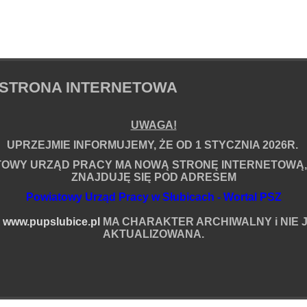
em
STRONA INTERNETOWA
UWAGA!
UPRZEJMIE INFORMUJEMY, ŻE OD 1 STYCZNIA 2026R.
TOWY URZĄD PRACY MA NOWĄ STRONĘ INTERNETOWĄ,
ZNAJDUJĘ SIĘ POD ADRESEM
ia
Powiatowy Urząd Pracy w Słubicach - Wortal PSZ
A
www.pupslubice.pl
MA CHARAKTER ARCHIWALNY i NIE J
AKTUALIZOWANA.