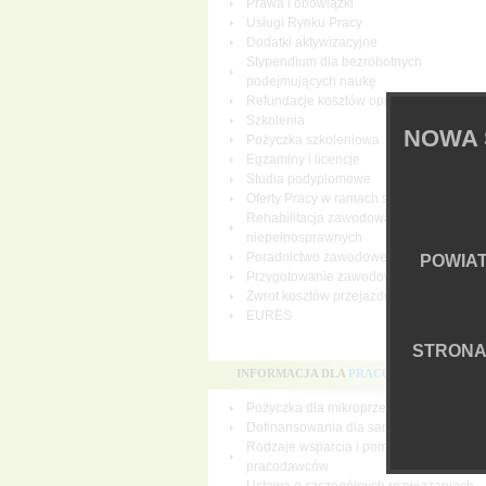
Prawa i obowiązki
Usługi Rynku Pracy
Dodatki aktywizacyjne
Stypendium dla bezrobotnych
podejmujących naukę
Refundacje kosztów opieki nad dziecki
Szkolenia
NOWA 
Pożyczka szkoleniowa
Egzaminy i licencje
Studia podyplomowe
Oferty Pracy w ramach sieci EURES
Rehabilitacja zawodowa osób
niepełnosprawnych
Poradnictwo zawodowe
POWIA
Przygotowanie zawodowe dorosłych
Zwrot kosztów przejazdu i zakwaterowan
EURES
STRON
INFORMACJA DLA
PRACODAWCÓW
Pożyczka dla mikroprzedsiębiorców
Dofinansowania dla samozatrudnionych
Rodzaje wsparcia i pomocy dla
pracodawców