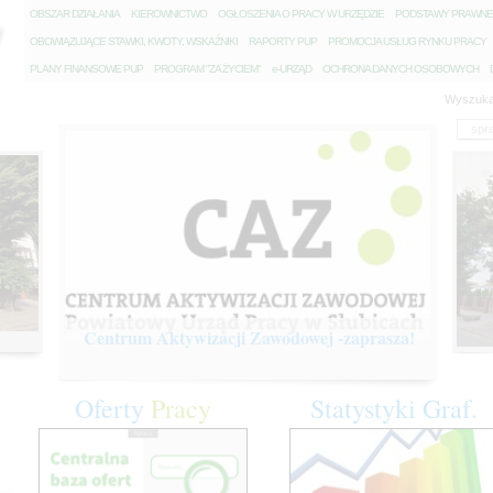
O
BSZAR DZIAŁANIA
K
IEROWNICTWO
O
GŁOSZENIA O PRACY W URZĘDZIE
P
ODSTAWY PRAWNE
O
BOWIĄZUJĄCE STAWKI, KWOTY, WSKAŹNIKI
R
APORTY PUP
P
ROMOCJA USŁUG RYNKU PRACY
P
LANY FINANSOWE PUP
P
ROGRAM "ZA ŻYCIEM"
e
-URZĄD
O
CHRONA DANYCH OSOBOWYCH
Wyszuka
Centrum Aktywizacji Zawodowej -zaprasza!
Oferty
Pracy
Statystyki
Graf.