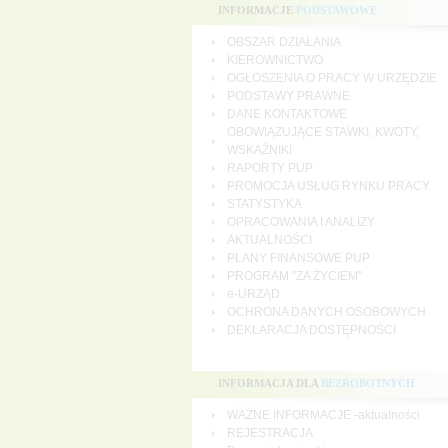
INFORMACJE
PODSTAWOWE
OBSZAR DZIAŁANIA
KIEROWNICTWO
OGŁOSZENIA O PRACY W URZĘDZIE
PODSTAWY PRAWNE
DANE KONTAKTOWE
OBOWIĄZUJĄCE STAWKI, KWOTY,
WSKAŹNIKI
RAPORTY PUP
PROMOCJA USŁUG RYNKU PRACY
STATYSTYKA
OPRACOWANIA I ANALIZY
AKTUALNOŚCI
PLANY FINANSOWE PUP
PROGRAM "ZA ŻYCIEM"
e-URZĄD
OCHRONA DANYCH OSOBOWYCH
DEKLARACJA DOSTĘPNOŚCI
INFORMACJA DLA
BEZROBOTNYCH
WAŻNE INFORMACJE -aktualności
REJESTRACJA