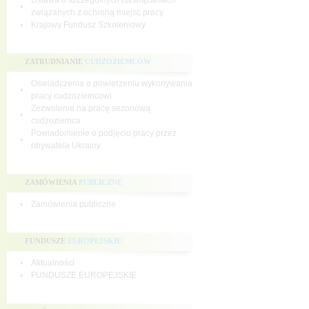
Ustawa o szczególnych rozwiązaniach
związanych z ochroną miejsc pracy
Krajowy Fundusz Szkoleniowy
ZATRUDNIANIE
CUDZOZIEMCÓW
Oświadczenia o powierzeniu wykonywania
pracy cudzoziemcowi
Zezwolenie na pracę sezonową
cudzoziemca
Powiadomienie o podjęciu pracy przez
obywatela Ukrainy
ZAMÓWIENIA
PUBLICZNE
Zamówienia publiczne
FUNDUSZE
EUROPEJSKIE
Aktualności
FUNDUSZE EUROPEJSKIE