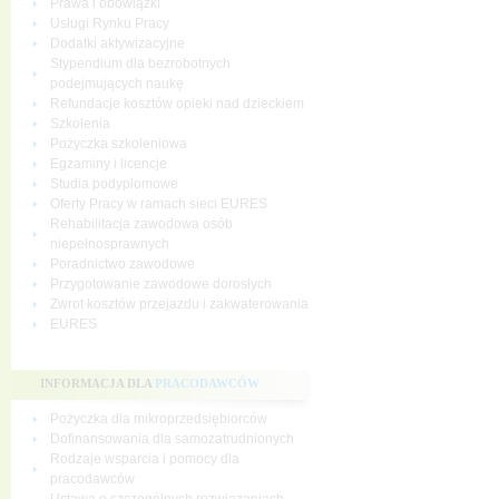
Prawa i obowiązki
Usługi Rynku Pracy
Dodatki aktywizacyjne
Stypendium dla bezrobotnych
podejmujących naukę
Refundacje kosztów opieki nad dzieckiem
Szkolenia
Pożyczka szkoleniowa
Egzaminy i licencje
Studia podyplomowe
Oferty Pracy w ramach sieci EURES
Rehabilitacja zawodowa osób
niepełnosprawnych
Poradnictwo zawodowe
Przygotowanie zawodowe dorosłych
Zwrot kosztów przejazdu i zakwaterowania
EURES
INFORMACJA DLA
PRACODAWCÓW
Pożyczka dla mikroprzedsiębiorców
Dofinansowania dla samozatrudnionych
Rodzaje wsparcia i pomocy dla
pracodawców