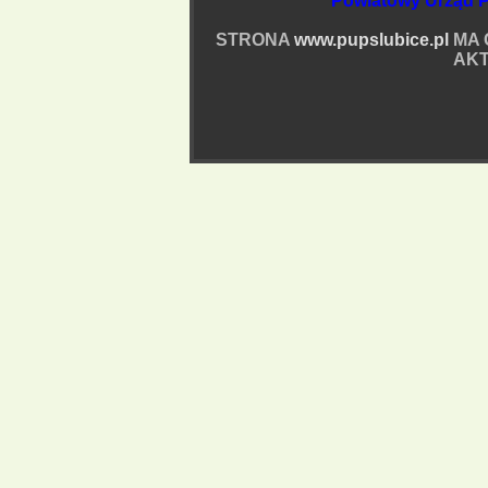
Powiatowy Urząd P
STRONA
www.pupslubice.pl
MA 
AKT