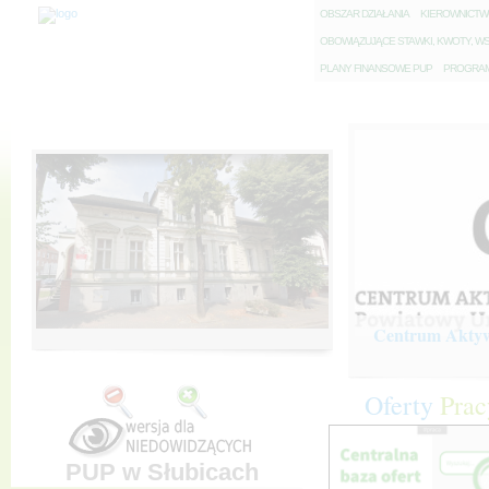
O
BSZAR DZIAŁANIA
K
IEROWNICT
O
BOWIĄZUJĄCE STAWKI, KWOTY, WS
P
LANY FINANSOWE PUP
P
ROGRAM 
Centrum Aktywi
Oferty
Prac
PUP w Słubicach