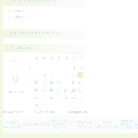
WSPÓŁPRACA Z
NIEMCAMI
Aktualności
Informacje
DOKUMENTY DO
POBRANIA
Kalendarium
P
W
Ś
C
P
S
N
Klary
Romana
1
1
2
9
2
3
4
5
6
7
8
9
3
10
11
12
13
14
15
16
4
sierpien
17
18
19
20
21
22
23
5
24
25
26
27
28
29
30
6
31
poprzedni
Sierpien
2026
następny
OGŁOSZENIA
OBOWIĄZU
OBSZAR
PODSTAWY
DANE
KIEROWNICTWO
O PRACY W
STAWKI, K
DZIAŁANIA
PRAWNE
KONTAKTOWE
URZĘDZIE
WSKAŹNI