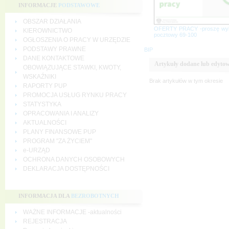
INFORMACJE
PODSTAWOWE
OBSZAR DZIAŁANIA
OFERTY PRACY -proszę wy
KIEROWNICTWO
pocztowy 69-100
OGŁOSZENIA O PRACY W URZĘDZIE
PODSTAWY PRAWNE
BIP
DANE KONTAKTOWE
Artykuły dodane lub edytow
OBOWIĄZUJĄCE STAWKI, KWOTY,
WSKAŹNIKI
Brak artykułów w tym okresie
RAPORTY PUP
PROMOCJA USŁUG RYNKU PRACY
STATYSTYKA
OPRACOWANIA I ANALIZY
AKTUALNOŚCI
PLANY FINANSOWE PUP
PROGRAM "ZA ŻYCIEM"
e-URZĄD
OCHRONA DANYCH OSOBOWYCH
DEKLARACJA DOSTĘPNOŚCI
INFORMACJA DLA
BEZROBOTNYCH
WAŻNE INFORMACJE -aktualności
REJESTRACJA