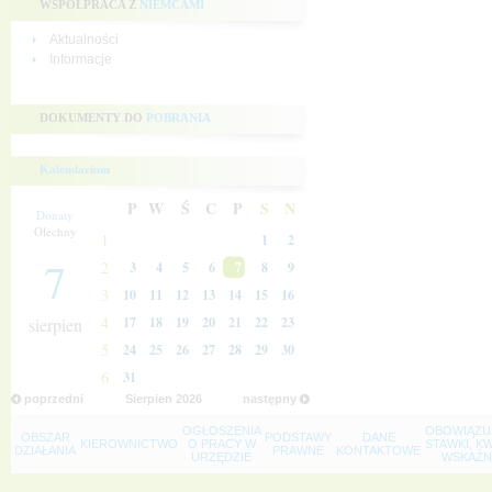
WSPÓŁPRACA Z
NIEMCAMI
Aktualności
Informacje
DOKUMENTY DO
POBRANIA
Kalendarium
P
W
Ś
C
P
S
N
Donaty
Olechny
1
1
2
7
2
3
4
5
6
7
8
9
3
10
11
12
13
14
15
16
4
sierpien
17
18
19
20
21
22
23
5
24
25
26
27
28
29
30
6
31
poprzedni
Sierpien
2026
następny
OGŁOSZENIA
OBOWIĄZU
OBSZAR
PODSTAWY
DANE
KIEROWNICTWO
O PRACY W
STAWKI, K
DZIAŁANIA
PRAWNE
KONTAKTOWE
URZĘDZIE
WSKAŹNI