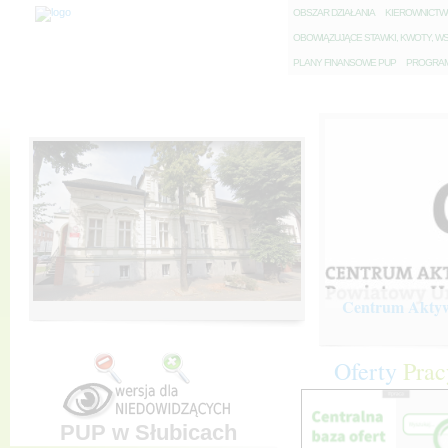
O
BSZAR DZIAŁANIA
K
IEROWNICT
O
BOWIĄZUJĄCE STAWKI, KWOTY, WS
P
LANY FINANSOWE PUP
P
ROGRAM 
Centrum Aktywi
Oferty
Prac
PUP w Słubicach