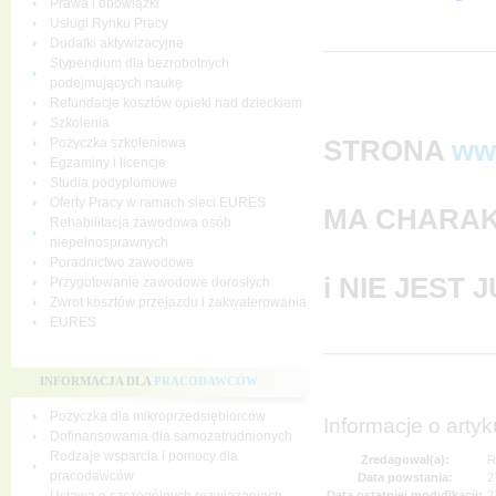
Prawa i obowiązki
Usługi Rynku Pracy
Dodatki aktywizacyjne
Stypendium dla bezrobotnych
podejmujących naukę
Refundacje kosztów opieki nad dzieckiem
Szkolenia
STRONA
ww
Pożyczka szkoleniowa
Egzaminy i licencje
Studia podyplomowe
Oferty Pracy w ramach sieci EURES
MA CHARAK
Rehabilitacja zawodowa osób
niepełnosprawnych
Poradnictwo zawodowe
i NIE JEST
Przygotowanie zawodowe dorosłych
Zwrot kosztów przejazdu i zakwaterowania
EURES
INFORMACJA DLA
PRACODAWCÓW
Pożyczka dla mikroprzedsiębiorców
Informacje o artyk
Dofinansowania dla samozatrudnionych
Rodzaje wsparcia i pomocy dla
Zredagował(a):
R
pracodawców
Data powstania:
2
Data ostatniej modyfikacji:
2