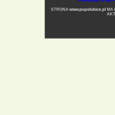
Powiatowy Urząd P
STRONA
www.pupslubice.pl
MA 
AKT