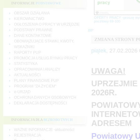
INFORMACJE
PODSTAWOWE
OBSZAR DZIAŁANIA
OFERTY PRACY -proszę wy
KIEROWNICTWO
pocztowy 69-100
OGŁOSZENIA O PRACY W URZĘDZIE
PODSTAWY PRAWNE
BIP
DANE KONTAKTOWE
ZMIANA STRONY 
OBOWIĄZUJĄCE STAWKI, KWOTY,
WSKAŹNIKI
piątek,
27.02.2026 
RAPORTY PUP
PROMOCJA USŁUG RYNKU PRACY
STATYSTYKA
UWAGA!
OPRACOWANIA I ANALIZY
AKTUALNOŚCI
PLANY FINANSOWE PUP
UPRZEJMIE 
PROGRAM "ZA ŻYCIEM"
2026R.
e-URZĄD
OCHRONA DANYCH OSOBOWYCH
POWIATOWY
DEKLARACJA DOSTĘPNOŚCI
INTERNETO
INFORMACJA DLA
BEZROBOTNYCH
ADRESEM
WAŻNE INFORMACJE -aktualności
Powiatowy U
REJESTRACJA