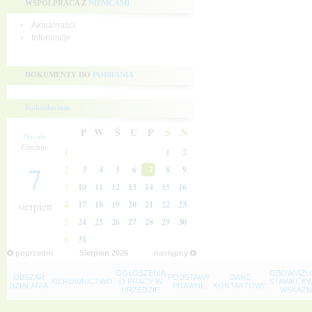
WSPÓŁPRACA Z
NIEMCAMI
Aktualności
Informacje
DOKUMENTY DO
POBRANIA
Kalendarium
P
W
Ś
C
P
S
N
Donaty
Olechny
1
1
2
7
2
3
4
5
6
7
8
9
3
10
11
12
13
14
15
16
4
sierpien
17
18
19
20
21
22
23
5
24
25
26
27
28
29
30
6
31
poprzedni
Sierpien
2026
następny
OGŁOSZENIA
OBOWIĄZU
OBSZAR
PODSTAWY
DANE
KIEROWNICTWO
O PRACY W
STAWKI, K
DZIAŁANIA
PRAWNE
KONTAKTOWE
URZĘDZIE
WSKAŹNI