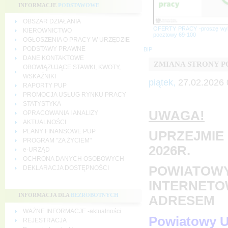
INFORMACJE
PODSTAWOWE
OBSZAR DZIAŁANIA
OFERTY PRACY -proszę wy
KIEROWNICTWO
pocztowy 69-100
OGŁOSZENIA O PRACY W URZĘDZIE
PODSTAWY PRAWNE
BIP
DANE KONTAKTOWE
ZMIANA STRONY 
OBOWIĄZUJĄCE STAWKI, KWOTY,
WSKAŹNIKI
piątek,
27.02.2026 
RAPORTY PUP
PROMOCJA USŁUG RYNKU PRACY
STATYSTYKA
UWAGA!
OPRACOWANIA I ANALIZY
AKTUALNOŚCI
PLANY FINANSOWE PUP
UPRZEJMIE 
PROGRAM "ZA ŻYCIEM"
2026R.
e-URZĄD
OCHRONA DANYCH OSOBOWYCH
POWIATOWY
DEKLARACJA DOSTĘPNOŚCI
INTERNETO
INFORMACJA DLA
BEZROBOTNYCH
ADRESEM
WAŻNE INFORMACJE -aktualności
Powiatowy U
REJESTRACJA