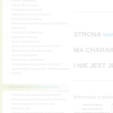
Prawa i obowiązki
Usługi Rynku Pracy
Dodatki aktywizacyjne
Stypendium dla bezrobotnych
podejmujących naukę
Refundacje kosztów opieki nad dzieckiem
Szkolenia
STRONA
ww
Pożyczka szkoleniowa
Egzaminy i licencje
Studia podyplomowe
Oferty Pracy w ramach sieci EURES
MA CHARAK
Rehabilitacja zawodowa osób
niepełnosprawnych
Poradnictwo zawodowe
i NIE JEST
Przygotowanie zawodowe dorosłych
Zwrot kosztów przejazdu i zakwaterowania
EURES
INFORMACJA DLA
PRACODAWCÓW
Pożyczka dla mikroprzedsiębiorców
Informacje o artyk
Dofinansowania dla samozatrudnionych
Rodzaje wsparcia i pomocy dla
Zredagował(a):
R
pracodawców
Data powstania:
2
Data ostatniej modyfikacji:
2