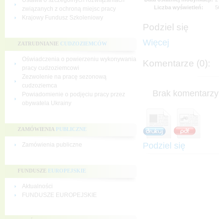
Ustawa o szczególnych rozwiązaniach
Liczba wyświetleń:
5
związanych z ochroną miejsc pracy
Krajowy Fundusz Szkoleniowy
Podziel się
Więcej
ZATRUDNIANIE
CUDZOZIEMCÓW
Oświadczenia o powierzeniu wykonywania
Komentarze (0):
pracy cudzoziemcowi
Zezwolenie na pracę sezonową
cudzoziemca
Brak komentarzy 
Powiadomienie o podjęciu pracy przez
obywatela Ukrainy
ZAMÓWIENIA
PUBLICZNE
Podziel się
Zamówienia publiczne
FUNDUSZE
EUROPEJSKIE
Aktualności
FUNDUSZE EUROPEJSKIE