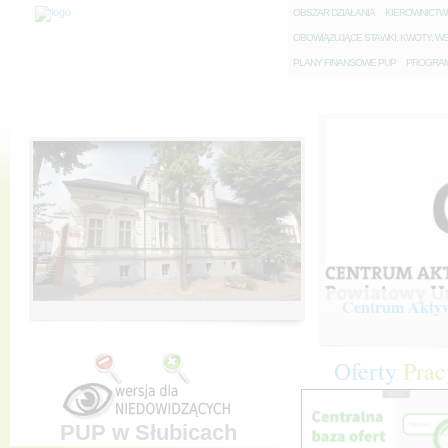
O
BSZAR DZIAŁANIA
K
IEROWNICT
O
BOWIĄZUJĄCE STAWKI, KWOTY, WS
P
LANY FINANSOWE PUP
P
ROGRAM 
Centrum Aktywi
Oferty
Prac
PUP w Słubicach