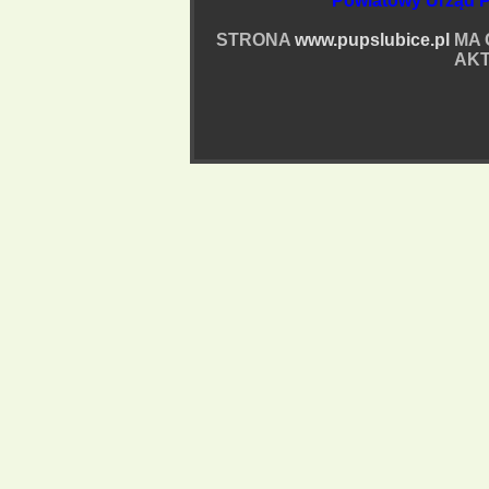
Powiatowy Urząd P
STRONA
www.pupslubice.pl
MA 
AKT