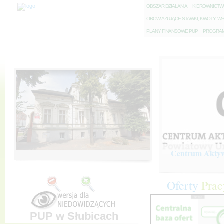
O
BSZAR DZIAŁANIA
K
IEROWNICT
O
BOWIĄZUJĄCE STAWKI, KWOTY, WS
P
LANY FINANSOWE PUP
P
ROGRAM 
Centrum Aktywi
Oferty
Prac
PUP w Słubicach