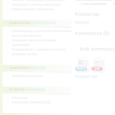
Ustawa o szczególnych rozwiązaniach
Liczba wyświetleń:
5
związanych z ochroną miejsc pracy
Krajowy Fundusz Szkoleniowy
Podziel się
Więcej
ZATRUDNIANIE
CUDZOZIEMCÓW
Oświadczenia o powierzeniu wykonywania
Komentarze (0):
pracy cudzoziemcowi
Zezwolenie na pracę sezonową
cudzoziemca
Brak komentarzy 
Powiadomienie o podjęciu pracy przez
obywatela Ukrainy
ZAMÓWIENIA
PUBLICZNE
Podziel się
Zamówienia publiczne
FUNDUSZE
EUROPEJSKIE
Aktualności
FUNDUSZE EUROPEJSKIE