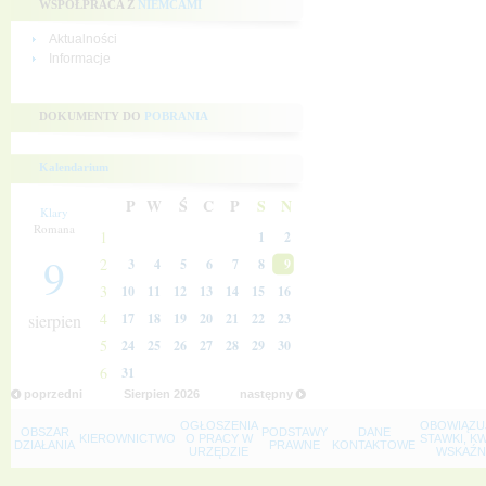
WSPÓŁPRACA Z
NIEMCAMI
Aktualności
Informacje
DOKUMENTY DO
POBRANIA
Kalendarium
P
W
Ś
C
P
S
N
Klary
Romana
1
1
2
9
2
3
4
5
6
7
8
9
3
10
11
12
13
14
15
16
4
sierpien
17
18
19
20
21
22
23
5
24
25
26
27
28
29
30
6
31
poprzedni
Sierpien
2026
następny
OGŁOSZENIA
OBOWIĄZU
OBSZAR
PODSTAWY
DANE
KIEROWNICTWO
O PRACY W
STAWKI, K
DZIAŁANIA
PRAWNE
KONTAKTOWE
URZĘDZIE
WSKAŹNI