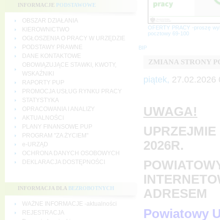
INFORMACJE
PODSTAWOWE
OBSZAR DZIAŁANIA
OFERTY PRACY -proszę wy
KIEROWNICTWO
pocztowy 69-100
OGŁOSZENIA O PRACY W URZĘDZIE
PODSTAWY PRAWNE
BIP
DANE KONTAKTOWE
ZMIANA STRONY 
OBOWIĄZUJĄCE STAWKI, KWOTY,
WSKAŹNIKI
piątek,
27.02.2026 
RAPORTY PUP
PROMOCJA USŁUG RYNKU PRACY
STATYSTYKA
UWAGA!
OPRACOWANIA I ANALIZY
AKTUALNOŚCI
PLANY FINANSOWE PUP
UPRZEJMIE 
PROGRAM "ZA ŻYCIEM"
2026R.
e-URZĄD
OCHRONA DANYCH OSOBOWYCH
POWIATOWY
DEKLARACJA DOSTĘPNOŚCI
INTERNETO
INFORMACJA DLA
BEZROBOTNYCH
ADRESEM
WAŻNE INFORMACJE -aktualności
Powiatowy U
REJESTRACJA