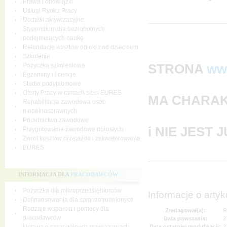
Prawa i obowiązki
Usługi Rynku Pracy
Dodatki aktywizacyjne
Stypendium dla bezrobotnych
podejmujących naukę
Refundacje kosztów opieki nad dzieckiem
Szkolenia
STRONA
ww
Pożyczka szkoleniowa
Egzaminy i licencje
Studia podyplomowe
Oferty Pracy w ramach sieci EURES
MA CHARAK
Rehabilitacja zawodowa osób
niepełnosprawnych
Poradnictwo zawodowe
i NIE JEST
Przygotowanie zawodowe dorosłych
Zwrot kosztów przejazdu i zakwaterowania
EURES
INFORMACJA DLA
PRACODAWCÓW
Pożyczka dla mikroprzedsiębiorców
Informacje o artyk
Dofinansowania dla samozatrudnionych
Rodzaje wsparcia i pomocy dla
Zredagował(a):
R
pracodawców
Data powstania:
2
Data ostatniej modyfikacji:
2