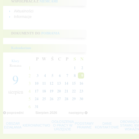
WSPÓŁPRACA Z
NIEMCAMI
Aktualności
Informacje
DOKUMENTY DO
POBRANIA
Kalendarium
P
W
Ś
C
P
S
N
Klary
Romana
1
1
2
9
2
3
4
5
6
7
8
9
3
10
11
12
13
14
15
16
4
sierpien
17
18
19
20
21
22
23
5
24
25
26
27
28
29
30
6
31
poprzedni
Sierpien
2026
następny
OGŁOSZENIA
OBOWIĄZU
OBSZAR
PODSTAWY
DANE
KIEROWNICTWO
O PRACY W
STAWKI, K
DZIAŁANIA
PRAWNE
KONTAKTOWE
URZĘDZIE
WSKAŹNI