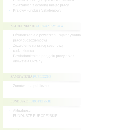
Ustawa o szczególnych rozwiązaniach
związanych z ochroną miejsc pracy
Krajowy Fundusz Szkoleniowy
ZATRUDNIANIE
CUDZOZIEMCÓW
Oświadczenia o powierzeniu wykonywania
pracy cudzoziemcowi
Zezwolenie na pracę sezonową
cudzoziemca
Powiadomienie o podjęciu pracy przez
obywatela Ukrainy
ZAMÓWIENIA
PUBLICZNE
Zamówienia publiczne
FUNDUSZE
EUROPEJSKIE
Aktualności
FUNDUSZE EUROPEJSKIE