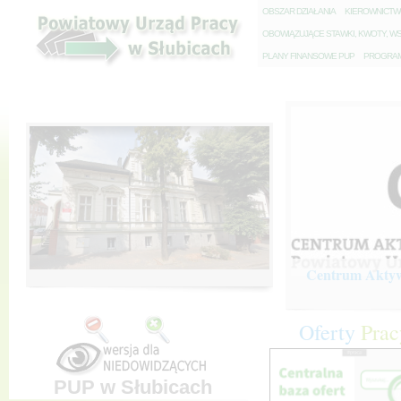
O
BSZAR DZIAŁANIA
K
IEROWNICT
O
BOWIĄZUJĄCE STAWKI, KWOTY, WS
P
LANY FINANSOWE PUP
P
ROGRAM 
Centrum Aktywi
Oferty
Prac
PUP w Słubicach