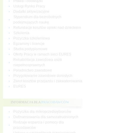
Prawa i obowiązki
Usługi Rynku Pracy
Dodatki aktywizacyjne
Stypendium dla bezrobotnych
podejmujących naukę
Refundacje kosztów opieki nad dzieckiem
Szkolenia
Pożyczka szkoleniowa
Egzaminy i licencje
Studia podyplomowe
Oferty Pracy w ramach sieci EURES
Rehabilitacja zawodowa osób
niepełnosprawnych
Poradnictwo zawodowe
Przygotowanie zawodowe dorosłych
Zwrot kosztów przejazdu i zakwaterowania
EURES
INFORMACJA DLA
PRACODAWCÓW
Pożyczka dla mikroprzedsiębiorców
Dofinansowania dla samozatrudnionych
Rodzaje wsparcia i pomocy dla
pracodawców