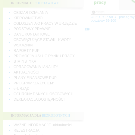
INFORMACJE
PODSTAWOWE
OBSZAR DZIAŁANIA
OFERTY PRACY -proszę wy
KIEROWNICTWO
pocztowy 69-100
OGŁOSZENIA O PRACY W URZĘDZIE
PODSTAWY PRAWNE
BIP
DANE KONTAKTOWE
OBOWIĄZUJĄCE STAWKI, KWOTY,
WSKAŹNIKI
RAPORTY PUP
PROMOCJA USŁUG RYNKU PRACY
STATYSTYKA
OPRACOWANIA I ANALIZY
AKTUALNOŚCI
PLANY FINANSOWE PUP
PROGRAM "ZA ŻYCIEM"
e-URZĄD
OCHRONA DANYCH OSOBOWYCH
DEKLARACJA DOSTĘPNOŚCI
INFORMACJA DLA
BEZROBOTNYCH
WAŻNE INFORMACJE -aktualności
REJESTRACJA