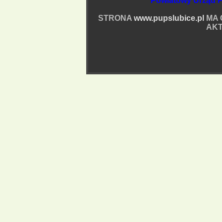
Powiatowy Urząd P
STRONA
www.pupslubice.pl
MA 
AKT