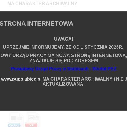
MA CHARAKTER ARCHIWALNY
i NIE JEST JUŻ AKTUALIZOWANA.
STRONA INTERNETOWA
em
UWAGA!
Informacje o artykule
UPRZEJMIE INFORMUJEMY, ŻE OD 1 STYCZNIA 2026R.
Zredagował(a):
Rafał Ossowski
Data powstania:
27.02.2026 07:35
TOWY URZĄD PRACY MA NOWĄ STRONĘ INTERNETOWĄ,
Data ostatniej modyfikacji:
27.05.2026 07:20
ZNAJDUJĘ SIĘ POD ADRESEM
Liczba wyświetleń:
5654042
Powiatowy Urząd Pracy w Słubicach - Wortal PSZ
Podziel się
ia
A
www.pupslubice.pl
MA CHARAKTER ARCHIWALNY i NIE J
Więcej
AKTUALIZOWANA.
Komentarze (0):
Brak komentarzy na ten temat.