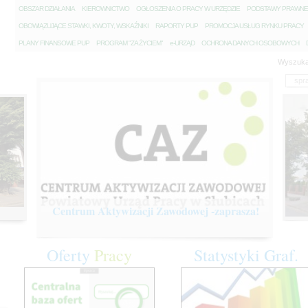
O
BSZAR DZIAŁANIA
K
IEROWNICTWO
O
GŁOSZENIA O PRACY W URZĘDZIE
P
ODSTAWY PRAWNE
O
BOWIĄZUJĄCE STAWKI, KWOTY, WSKAŹNIKI
R
APORTY PUP
P
ROMOCJA USŁUG RYNKU PRACY
P
LANY FINANSOWE PUP
P
ROGRAM "ZA ŻYCIEM"
e
-URZĄD
O
CHRONA DANYCH OSOBOWYCH
Wyszuka
Centrum Aktywizacji Zawodowej -zaprasza!
Oferty
Pracy
Statystyki
Graf.