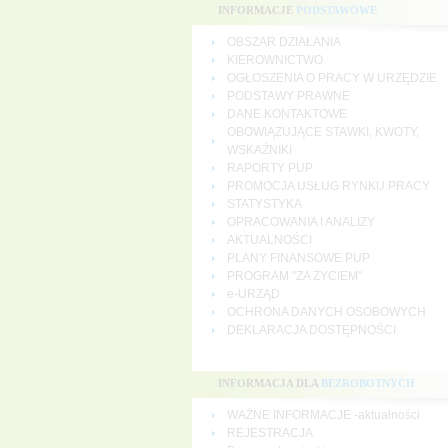
INFORMACJE
PODSTAWOWE
OBSZAR DZIAŁANIA
KIEROWNICTWO
OGŁOSZENIA O PRACY W URZĘDZIE
PODSTAWY PRAWNE
DANE KONTAKTOWE
OBOWIĄZUJĄCE STAWKI, KWOTY,
WSKAŹNIKI
RAPORTY PUP
PROMOCJA USŁUG RYNKU PRACY
STATYSTYKA
OPRACOWANIA I ANALIZY
AKTUALNOŚCI
PLANY FINANSOWE PUP
PROGRAM "ZA ŻYCIEM"
e-URZĄD
OCHRONA DANYCH OSOBOWYCH
DEKLARACJA DOSTĘPNOŚCI
INFORMACJA DLA
BEZROBOTNYCH
WAŻNE INFORMACJE -aktualności
REJESTRACJA