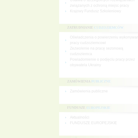
Ustawa o szczególnych rozwiązaniach
związanych z ochroną miejsc pracy
Krajowy Fundusz Szkoleniowy
ZATRUDNIANIE
CUDZOZIEMCÓW
Oświadczenia o powierzeniu wykonywa
pracy cudzoziemcowi
Zezwolenie na pracę sezonową
cudzoziemca
Powiadomienie o podjęciu pracy przez
obywatela Ukrainy
ZAMÓWIENIA
PUBLICZNE
Zamówienia publiczne
FUNDUSZE
EUROPEJSKIE
Aktualności
FUNDUSZE EUROPEJSKIE