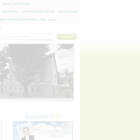
D
ANE KONTAKTOWE
S
TATYSTYKA
O
PRACOWANIA I ANALIZY
A
KTUALNOŚCI
D
EKLARACJA DOSTĘPNOŚCI
Mapa serwisu
j:
Kreator
CV