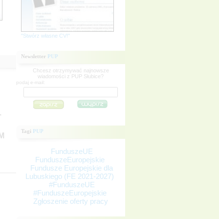
"Stwórz własne CV!"
Newsletter
PUP
Chcesz otrzymywać najnowsze
wiadomości z PUP Słubice?
podaj e-mail:
.
Tagi
PUP
M
FunduszeUE
FunduszeEuropejskie
Fundusze Europejskie dla
Lubuskiego (FE 2021-2027)
#FunduszeUE
#FunduszeEuropejskie
Zgłoszenie oferty pracy