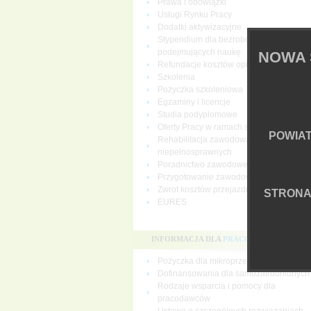
Prawa i obowiązki
Usługi Rynku Pracy
Dodatki aktywizacyjne
Stypendium dla bezrobotnych
podejmujących naukę
NOWA 
Refundacje kosztów opieki nad dziecki
Szkolenia
Pożyczka szkoleniowa
Egzaminy i licencje
Studia podyplomowe
Oferty Pracy w ramach sieci EURES
POWIA
Rehabilitacja zawodowa osób
niepełnosprawnych
Poradnictwo zawodowe
Przygotowanie zawodowe dorosłych
Zwrot kosztów przejazdu i zakwaterowan
STRON
EURES
INFORMACJA DLA
PRACODAWCÓW
Pożyczka dla mikroprzedsiębiorców
Dofinansowania dla samozatrudnionych
Rodzaje wsparcia i pomocy dla
pracodawców