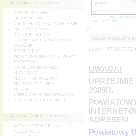
INFORMACJE
PODSTAWOWE
OBSZAR DZIAŁANIA
OFERTY PRACY -proszę wy
KIEROWNICTWO
pocztowy 69-100
OGŁOSZENIA O PRACY W URZĘDZIE
PODSTAWY PRAWNE
BIP
DANE KONTAKTOWE
ZMIANA STRONY 
OBOWIĄZUJĄCE STAWKI, KWOTY,
WSKAŹNIKI
piątek,
27.02.2026 
RAPORTY PUP
PROMOCJA USŁUG RYNKU PRACY
STATYSTYKA
UWAGA!
OPRACOWANIA I ANALIZY
AKTUALNOŚCI
PLANY FINANSOWE PUP
UPRZEJMIE 
PROGRAM "ZA ŻYCIEM"
2026R.
e-URZĄD
OCHRONA DANYCH OSOBOWYCH
POWIATOWY
DEKLARACJA DOSTĘPNOŚCI
INTERNETO
INFORMACJA DLA
BEZROBOTNYCH
ADRESEM
WAŻNE INFORMACJE -aktualności
Powiatowy U
REJESTRACJA