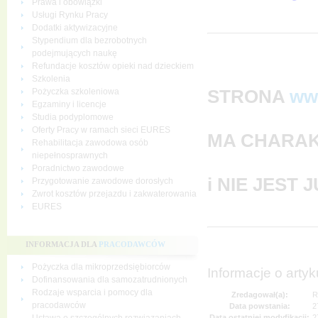
Prawa i obowiązki
Usługi Rynku Pracy
Dodatki aktywizacyjne
Stypendium dla bezrobotnych
podejmujących naukę
Refundacje kosztów opieki nad dzieckiem
Szkolenia
STRONA
ww
Pożyczka szkoleniowa
Egzaminy i licencje
Studia podyplomowe
Oferty Pracy w ramach sieci EURES
MA CHARAK
Rehabilitacja zawodowa osób
niepełnosprawnych
Poradnictwo zawodowe
i NIE JEST
Przygotowanie zawodowe dorosłych
Zwrot kosztów przejazdu i zakwaterowania
EURES
INFORMACJA DLA
PRACODAWCÓW
Pożyczka dla mikroprzedsiębiorców
Informacje o artyk
Dofinansowania dla samozatrudnionych
Rodzaje wsparcia i pomocy dla
Zredagował(a):
R
pracodawców
Data powstania:
2
Data ostatniej modyfikacji:
2