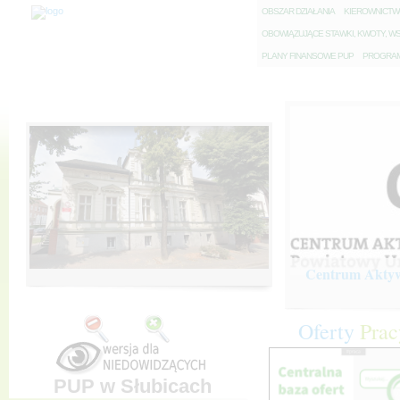
O
BSZAR DZIAŁANIA
K
IEROWNICT
O
BOWIĄZUJĄCE STAWKI, KWOTY, WS
P
LANY FINANSOWE PUP
P
ROGRAM 
Centrum Aktywi
Oferty
Prac
PUP w Słubicach