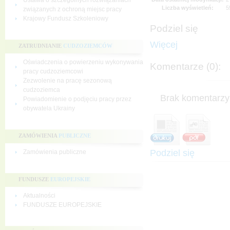
Ustawa o szczególnych rozwiązaniach
Liczba wyświetleń:
5
związanych z ochroną miejsc pracy
Krajowy Fundusz Szkoleniowy
Podziel się
Więcej
ZATRUDNIANIE
CUDZOZIEMCÓW
Oświadczenia o powierzeniu wykonywania
Komentarze (0):
pracy cudzoziemcowi
Zezwolenie na pracę sezonową
cudzoziemca
Brak komentarzy 
Powiadomienie o podjęciu pracy przez
obywatela Ukrainy
ZAMÓWIENIA
PUBLICZNE
Podziel się
Zamówienia publiczne
FUNDUSZE
EUROPEJSKIE
Aktualności
FUNDUSZE EUROPEJSKIE