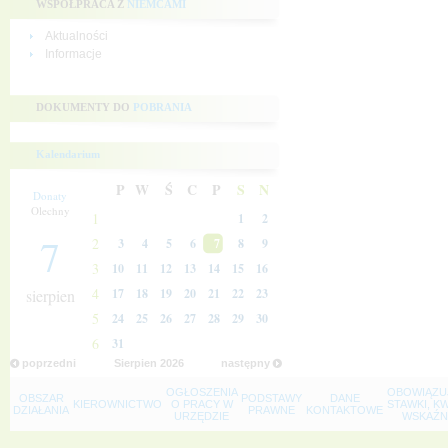
WSPÓŁPRACA Z
NIEMCAMI
Aktualności
Informacje
DOKUMENTY DO
POBRANIA
Kalendarium
P
W
Ś
C
P
S
N
Donaty
Olechny
1
1
2
7
2
3
4
5
6
7
8
9
3
10
11
12
13
14
15
16
4
sierpien
17
18
19
20
21
22
23
5
24
25
26
27
28
29
30
6
31
poprzedni
Sierpien
2026
następny
OGŁOSZENIA
OBOWIĄZU
OBSZAR
PODSTAWY
DANE
KIEROWNICTWO
O PRACY W
STAWKI, K
DZIAŁANIA
PRAWNE
KONTAKTOWE
URZĘDZIE
WSKAŹNI