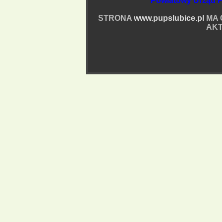
Powiatowy Urząd P
STRONA
www.pupslubice.pl
MA 
AKT