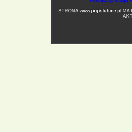
Powiatowy Urząd P
STRONA
www.pupslubice.pl
MA 
AKT