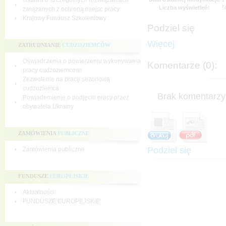
Ustawa o szczególnych rozwiązaniach
Liczba wyświetleń:
5
związanych z ochroną miejsc pracy
Krajowy Fundusz Szkoleniowy
Podziel się
Więcej
ZATRUDNIANIE
CUDZOZIEMCÓW
Oświadczenia o powierzeniu wykonywania
Komentarze (0):
pracy cudzoziemcowi
Zezwolenie na pracę sezonową
cudzoziemca
Brak komentarzy 
Powiadomienie o podjęciu pracy przez
obywatela Ukrainy
ZAMÓWIENIA
PUBLICZNE
Podziel się
Zamówienia publiczne
FUNDUSZE
EUROPEJSKIE
Aktualności
FUNDUSZE EUROPEJSKIE