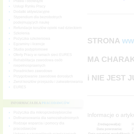
Prawa i obowiązki
Usługi Rynku Pracy
Dodatki aktywizacyjne
Stypendium dla bezrobotnych
podejmujących naukę
Refundacje kosztów opieki nad dzieckiem
Szkolenia
STRONA
ww
Pożyczka szkoleniowa
Egzaminy i licencje
Studia podyplomowe
Oferty Pracy w ramach sieci EURES
MA CHARAK
Rehabilitacja zawodowa osób
niepełnosprawnych
Poradnictwo zawodowe
i NIE JEST
Przygotowanie zawodowe dorosłych
Zwrot kosztów przejazdu i zakwaterowania
EURES
INFORMACJA DLA
PRACODAWCÓW
Pożyczka dla mikroprzedsiębiorców
Informacje o artyk
Dofinansowania dla samozatrudnionych
Rodzaje wsparcia i pomocy dla
Zredagował(a):
R
pracodawców
Data powstania:
2
Data ostatniej modyfikacji:
2