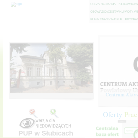
O
BSZAR DZIAŁANIA
K
IEROWNICT
O
BOWIĄZUJĄCE STAWKI, KWOTY, WS
P
LANY FINANSOWE PUP
P
ROGRAM 
Centrum Aktywi
Oferty
Prac
PUP w Słubicach