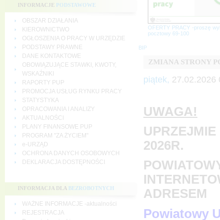
INFORMACJE
PODSTAWOWE
OBSZAR DZIAŁANIA
OFERTY PRACY -proszę wy
KIEROWNICTWO
pocztowy 69-100
OGŁOSZENIA O PRACY W URZĘDZIE
PODSTAWY PRAWNE
BIP
DANE KONTAKTOWE
ZMIANA STRONY 
OBOWIĄZUJĄCE STAWKI, KWOTY,
WSKAŹNIKI
piątek,
27.02.2026 
RAPORTY PUP
PROMOCJA USŁUG RYNKU PRACY
STATYSTYKA
UWAGA!
OPRACOWANIA I ANALIZY
AKTUALNOŚCI
PLANY FINANSOWE PUP
UPRZEJMIE 
PROGRAM "ZA ŻYCIEM"
2026R.
e-URZĄD
OCHRONA DANYCH OSOBOWYCH
POWIATOWY
DEKLARACJA DOSTĘPNOŚCI
INTERNETO
INFORMACJA DLA
BEZROBOTNYCH
ADRESEM
WAŻNE INFORMACJE -aktualności
Powiatowy U
REJESTRACJA