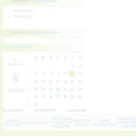
WSPÓŁPRACA Z
NIEMCAMI
Aktualności
Informacje
DOKUMENTY DO
POBRANIA
Kalendarium
P
W
Ś
C
P
S
N
Izy
Rajmunda
1
1
2
8
2
3
4
5
6
7
8
9
3
10
11
12
13
14
15
16
4
sierpien
17
18
19
20
21
22
23
5
24
25
26
27
28
29
30
6
31
poprzedni
Sierpien
2026
następny
OGŁOSZENIA
OBOWIĄZU
OBSZAR
PODSTAWY
DANE
KIEROWNICTWO
O PRACY W
STAWKI, K
DZIAŁANIA
PRAWNE
KONTAKTOWE
URZĘDZIE
WSKAŹNI