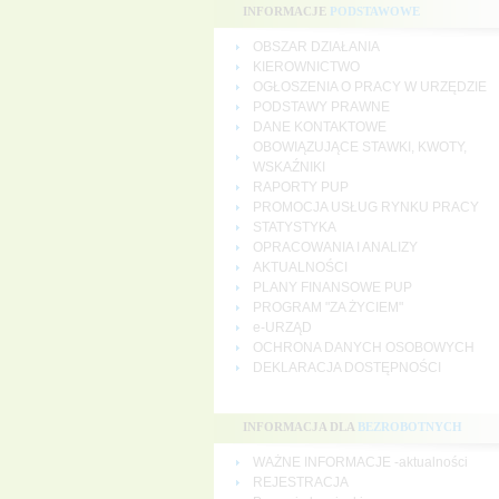
INFORMACJE
PODSTAWOWE
OBSZAR DZIAŁANIA
KIEROWNICTWO
OGŁOSZENIA O PRACY W URZĘDZIE
PODSTAWY PRAWNE
DANE KONTAKTOWE
OBOWIĄZUJĄCE STAWKI, KWOTY,
WSKAŹNIKI
RAPORTY PUP
PROMOCJA USŁUG RYNKU PRACY
STATYSTYKA
OPRACOWANIA I ANALIZY
AKTUALNOŚCI
PLANY FINANSOWE PUP
PROGRAM "ZA ŻYCIEM"
e-URZĄD
OCHRONA DANYCH OSOBOWYCH
DEKLARACJA DOSTĘPNOŚCI
INFORMACJA DLA
BEZROBOTNYCH
WAŻNE INFORMACJE -aktualności
REJESTRACJA