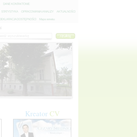
D
ANE KONTAKTOWE
S
TATYSTYKA
O
PRACOWANIA I ANALIZY
A
KTUALNOŚCI
D
EKLARACJA DOSTĘPNOŚCI
Mapa serwisu
j:
Kreator
CV