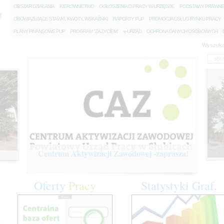
O
BSZAR DZIAŁANIA
K
IEROWNICTWO
O
GŁOSZENIA O PRACY W URZĘDZIE
P
ODSTAWY PRAWNE
O
BOWIĄZUJĄCE STAWKI, KWOTY, WSKAŹNIKI
R
APORTY PUP
P
ROMOCJA USŁUG RYNKU PRACY
P
LANY FINANSOWE PUP
P
ROGRAM "ZA ŻYCIEM"
e
-URZĄD
O
CHRONA DANYCH OSOBOWYCH
Wyszuka
Centrum Aktywizacji Zawodowej -zaprasza!
Oferty
Pracy
Statystyki
Graf.