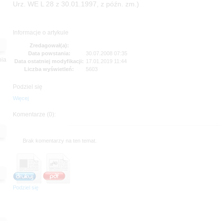
Urz. WE L 28 z 30.01.1997, z późn. zm.)
Informacje o artykule
Zredagował(a):
Data powstania:
30.07.2008 07:35
nia
Data ostatniej modyfikacji:
17.01.2019 11:44
Liczba wyświetleń:
5603
Podziel się
Więcej
Komentarze (0):
Brak komentarzy na ten temat.
Podziel się