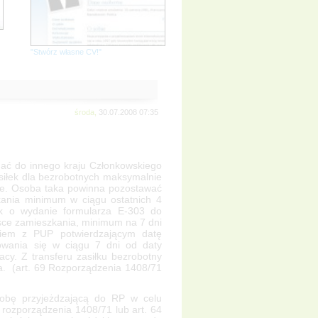
"Stwórz własne CV!"
środa,
30.07.2008 07:35
ać do innego kraju Członkowskiego
siłek dla bezrobotnych maksymalnie
ce. Osoba taka powinna pozostawać
ania minimum w ciągu ostatnich 4
ek o wydanie formularza E-303 do
ce zamieszkania, minimum na 7 dni
iem z PUP potwierdzającym datę
rowania się w ciągu 7 dni od daty
acy. Z transferu zasiłku bezrobotny
a. (art. 69 Rozporządzenia 1408/71
sobę przyjeżdzającą do RP w celu
9 rozporządzenia 1408/71 lub art. 64