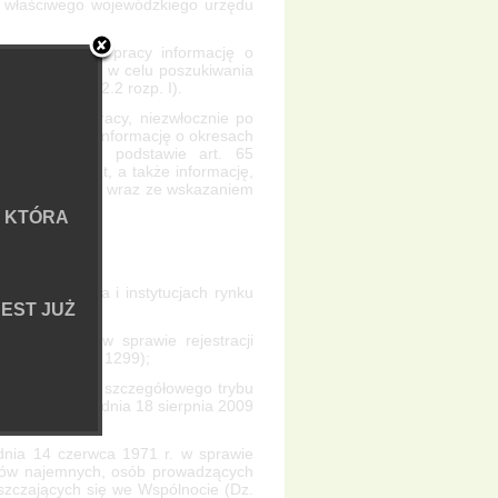
o właściwego wojewódzkiego urzędu
zkiego urzędu pracy informację o
eżdzającą do RP w celu poszukiwania
a 1408/71 (§ 12.2 rozp. I).
ego urzędu pracy, niezwłocznie po
urzędu pracy, informację o okresach
no zasiłek na podstawie art. 65
gólnych wypłat, a także informację,
ała stypendium, wraz ze wskazaniem
 KTÓRA
zatrudnienia i instytucjach rynku
EST JUŻ
połecznej w sprawie rejestracji
. Nr 222, poz. 1299);
nej w sprawie szczegółowego trybu
wizacyjnego z dnia 18 sierpnia 2009
 14 czerwca 1971 r. w sprawie
ków najemnych, osób prowadzących
eszczających się we Wspólnocie (Dz.