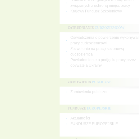
Ustawa o szczególnych rozwiązaniach
związanych z ochroną miejsc pracy
Krajowy Fundusz Szkoleniowy
ZATRUDNIANIE
CUDZOZIEMCÓW
Oświadczenia o powierzeniu wykonywa
pracy cudzoziemcowi
Zezwolenie na pracę sezonową
cudzoziemca
Powiadomienie o podjęciu pracy przez
obywatela Ukrainy
ZAMÓWIENIA
PUBLICZNE
Zamówienia publiczne
FUNDUSZE
EUROPEJSKIE
Aktualności
FUNDUSZE EUROPEJSKIE