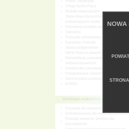
Prawa i obowiązki
Usługi Rynku Pracy
Dodatki aktywizacyjne
Stypendium dla bezrobotnych
podejmujących naukę
NOWA 
Refundacje kosztów opieki nad dziecki
Szkolenia
Pożyczka szkoleniowa
Egzaminy i licencje
Studia podyplomowe
Oferty Pracy w ramach sieci EURES
POWIA
Rehabilitacja zawodowa osób
niepełnosprawnych
Poradnictwo zawodowe
Przygotowanie zawodowe dorosłych
Zwrot kosztów przejazdu i zakwaterowan
STRON
EURES
INFORMACJA DLA
PRACODAWCÓW
Pożyczka dla mikroprzedsiębiorców
Dofinansowania dla samozatrudnionych
Rodzaje wsparcia i pomocy dla
pracodawców