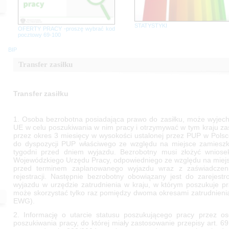
STATYSTYKI
OFERTY PRACY -proszę wybrać kod
pocztowy 69-100
BIP
Transfer zasiłku
Transfer zasiłku
1. Osoba bezrobotna posiadająca prawo do zasiłku, może wyjech
UE w celu poszukiwania w nim pracy i otrzymywać w tym kraju za
przez okres 3 miesięcy w wysokości ustalonej przez PUP w Pols
do dyspozycji PUP właściwego ze względu na miejsce zamieszk
tygodni przed dniem wyjazdu. Bezrobotny musi złożyć wnios
Wojewódzkiego Urzędu Pracy, odpowiedniego ze względu na miejs
przed terminem zaplanowanego wyjazdu wraz z zaświadczen
rejestracji. Następnie bezrobotny obowiązany jest do zarejest
wyjazdu w urzędzie zatrudnienia w kraju, w którym poszukuje pr
może skorzystać tylko raz pomiędzy dwoma okresami zatrudnieni
EWG).
2. Informację o utarcie statusu poszukującego pracy przez o
poszukiwania pracy, do której miały zastosowanie przepisy art. 6