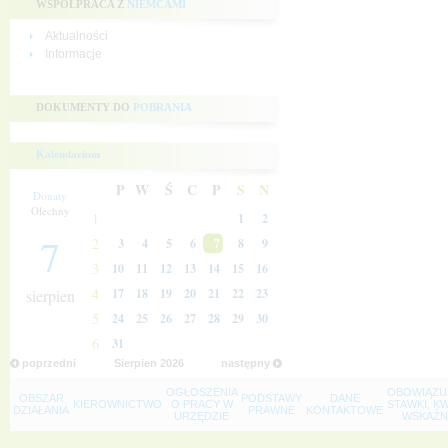
WSPÓŁPRACA Z
NIEMCAMI
Aktualności
Informacje
DOKUMENTY DO
POBRANIA
Kalendarium
P
W
Ś
C
P
S
N
Donaty
Olechny
1
1
2
7
2
3
4
5
6
7
8
9
3
10
11
12
13
14
15
16
4
sierpien
17
18
19
20
21
22
23
5
24
25
26
27
28
29
30
6
31
poprzedni
Sierpien
2026
następny
OGŁOSZENIA
OBOWIĄZU
OBSZAR
PODSTAWY
DANE
KIEROWNICTWO
O PRACY W
STAWKI, K
DZIAŁANIA
PRAWNE
KONTAKTOWE
URZĘDZIE
WSKAŹNI