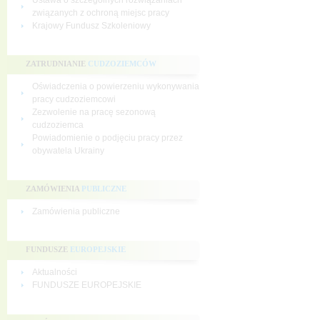
Ustawa o szczególnych rozwiązaniach
związanych z ochroną miejsc pracy
Krajowy Fundusz Szkoleniowy
ZATRUDNIANIE
CUDZOZIEMCÓW
Oświadczenia o powierzeniu wykonywania
pracy cudzoziemcowi
Zezwolenie na pracę sezonową
cudzoziemca
Powiadomienie o podjęciu pracy przez
obywatela Ukrainy
ZAMÓWIENIA
PUBLICZNE
Zamówienia publiczne
FUNDUSZE
EUROPEJSKIE
Aktualności
FUNDUSZE EUROPEJSKIE