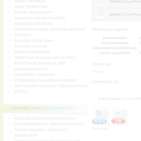
Prawa i obowiązki
MRiPS-07 za I Półr
Usługi Rynku Pracy
Dodatki aktywizacyjne
MRiPS-07 za I Pół
Stypendium dla bezrobotnych
podejmujących naukę
Refundacje kosztów opieki nad dzieckiem
Informacje o artykule
Szkolenia
Zredagował(a):
R
Pożyczka szkoleniowa
Data powstania:
0
Egzaminy i licencje
Data ostatniej modyfikacji:
Studia podyplomowe
Liczba wyświetleń:
3
Oferty Pracy w ramach sieci EURES
Rehabilitacja zawodowa osób
Podziel się
niepełnosprawnych
Więcej
Poradnictwo zawodowe
Przygotowanie zawodowe dorosłych
Komentarze (0):
Zwrot kosztów przejazdu i zakwaterowania
EURES
Brak komentarzy na ten tem
INFORMACJA DLA
PRACODAWCÓW
Pożyczka dla mikroprzedsiębiorców
Dofinansowania dla samozatrudnionych
Podziel się
Rodzaje wsparcia i pomocy dla
pracodawców