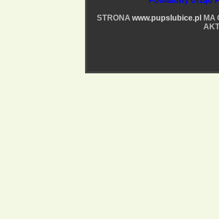
Powiatowy Urząd P
STRONA
www.pupslubice.pl
MA 
AKT