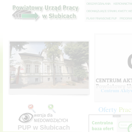
O
BSZAR DZIAŁANIA
K
IEROWNICT
O
BOWIĄZUJĄCE STAWKI, KWOTY, WS
P
LANY FINANSOWE PUP
P
ROGRAM 
Centrum Aktywi
Oferty
Prac
PUP w Słubicach