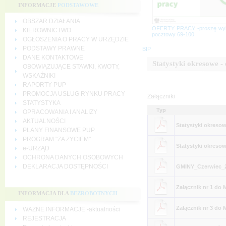
INFORMACJE
PODSTAWOWE
OBSZAR DZIAŁANIA
OFERTY PRACY -proszę wy
KIEROWNICTWO
pocztowy 69-100
OGŁOSZENIA O PRACY W URZĘDZIE
PODSTAWY PRAWNE
BIP
DANE KONTAKTOWE
Statystyki okresowe -
OBOWIĄZUJĄCE STAWKI, KWOTY,
WSKAŹNIKI
RAPORTY PUP
PROMOCJA USŁUG RYNKU PRACY
Załączniki
STATYSTYKA
Typ
OPRACOWANIA I ANALIZY
AKTUALNOŚCI
Statystyki okresow
PLANY FINANSOWE PUP
PROGRAM "ZA ŻYCIEM"
Statystyki okreso
e-URZĄD
OCHRONA DANYCH OSOBOWYCH
DEKLARACJA DOSTĘPNOŚCI
GMINY_Czerwiec_
Załącznik nr 1 do 
INFORMACJA DLA
BEZROBOTNYCH
Załącznik nr 3 do 
WAŻNE INFORMACJE -aktualności
REJESTRACJA