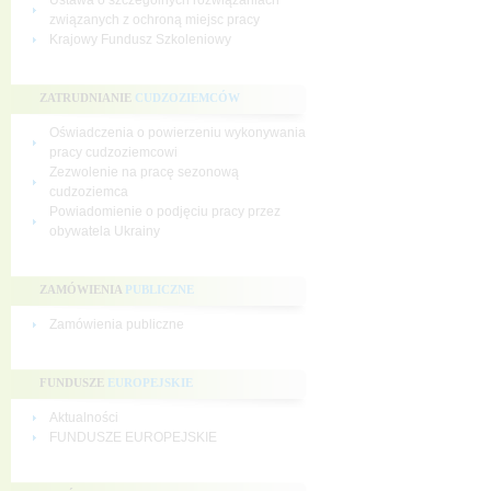
Ustawa o szczególnych rozwiązaniach
związanych z ochroną miejsc pracy
Krajowy Fundusz Szkoleniowy
ZATRUDNIANIE
CUDZOZIEMCÓW
Oświadczenia o powierzeniu wykonywania
pracy cudzoziemcowi
Zezwolenie na pracę sezonową
cudzoziemca
Powiadomienie o podjęciu pracy przez
obywatela Ukrainy
ZAMÓWIENIA
PUBLICZNE
Zamówienia publiczne
FUNDUSZE
EUROPEJSKIE
Aktualności
FUNDUSZE EUROPEJSKIE