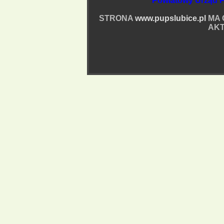
Powiatowy Urząd P
STRONA
www.pupslubice.pl
MA 
AKT