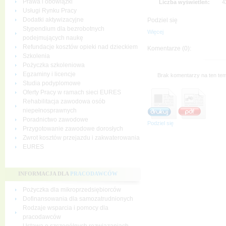
Prawa i obowiązki
Liczba wyświetleń:
4
Usługi Rynku Pracy
Dodatki aktywizacyjne
Podziel się
Stypendium dla bezrobotnych
Więcej
podejmujących naukę
Refundacje kosztów opieki nad dzieckiem
Komentarze (0):
Szkolenia
Pożyczka szkoleniowa
Egzaminy i licencje
Brak komentarzy na ten tem
Studia podyplomowe
Oferty Pracy w ramach sieci EURES
Rehabilitacja zawodowa osób
niepełnosprawnych
Poradnictwo zawodowe
Podziel się
Przygotowanie zawodowe dorosłych
Zwrot kosztów przejazdu i zakwaterowania
EURES
INFORMACJA DLA
PRACODAWCÓW
Pożyczka dla mikroprzedsiębiorców
Dofinansowania dla samozatrudnionych
Rodzaje wsparcia i pomocy dla
pracodawców