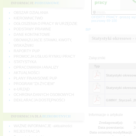
INFORMACJE
PODSTAWOWE
OBSZAR DZIAŁANIA
OFERTY PRACY -proszę wy
KIEROWNICTWO
pocztowy 69-100
OGŁOSZENIA O PRACY W URZĘDZIE
PODSTAWY PRAWNE
BIP
DANE KONTAKTOWE
Statystyki okresowe -
OBOWIĄZUJĄCE STAWKI, KWOTY,
WSKAŹNIKI
RAPORTY PUP
PROMOCJA USŁUG RYNKU PRACY
Załączniki
STATYSTYKA
Typ
OPRACOWANIA I ANALIZY
AKTUALNOŚCI
Statystyki okresow
PLANY FINANSOWE PUP
PROGRAM "ZA ŻYCIEM"
Statystyki okreso
e-URZĄD
OCHRONA DANYCH OSOBOWYCH
DEKLARACJA DOSTĘPNOŚCI
GMINY_Styczeń_2
Informacje o artykule
INFORMACJA DLA
BEZROBOTNYCH
Zredagował(a):
R
WAŻNE INFORMACJE -aktualności
Data powstania:
2
REJESTRACJA
Data ostatniej modyfikacji: