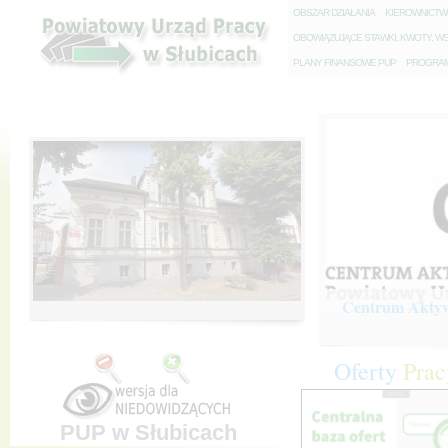
O
BSZAR DZIAŁANIA
K
IEROWNICT
O
BOWIĄZUJĄCE STAWKI, KWOTY, WS
P
LANY FINANSOWE PUP
P
ROGRAM 
Centrum Aktywi
Oferty
Prac
PUP w Słubicach