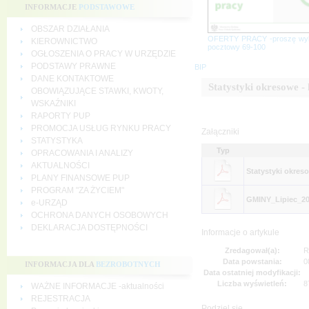
INFORMACJE
PODSTAWOWE
OBSZAR DZIAŁANIA
OFERTY PRACY -proszę wy
KIEROWNICTWO
pocztowy 69-100
OGŁOSZENIA O PRACY W URZĘDZIE
PODSTAWY PRAWNE
BIP
DANE KONTAKTOWE
Statystyki okresowe - 
OBOWIĄZUJĄCE STAWKI, KWOTY,
WSKAŹNIKI
RAPORTY PUP
PROMOCJA USŁUG RYNKU PRACY
Załączniki
STATYSTYKA
Typ
OPRACOWANIA I ANALIZY
AKTUALNOŚCI
Statystyki okreso
PLANY FINANSOWE PUP
PROGRAM "ZA ŻYCIEM"
GMINY_Lipiec_20
e-URZĄD
OCHRONA DANYCH OSOBOWYCH
DEKLARACJA DOSTĘPNOŚCI
Informacje o artykule
Zredagował(a):
R
Data powstania:
0
INFORMACJA DLA
BEZROBOTNYCH
Data ostatniej modyfikacji:
Liczba wyświetleń:
8
WAŻNE INFORMACJE -aktualności
REJESTRACJA
Podziel się