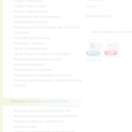
Prawa i obowiązki
Usługi Rynku Pracy
Więcej
Dodatki aktywizacyjne
Komentarze (0):
Stypendium dla bezrobotnych
podejmujących naukę
Refundacje kosztów opieki nad dzieckiem
Brak komentarzy na ten tem
Szkolenia
Pożyczka szkoleniowa
Egzaminy i licencje
Studia podyplomowe
Oferty Pracy w ramach sieci EURES
Rehabilitacja zawodowa osób
Podziel się
niepełnosprawnych
Poradnictwo zawodowe
Przygotowanie zawodowe dorosłych
Zwrot kosztów przejazdu i zakwaterowania
EURES
INFORMACJA DLA
PRACODAWCÓW
Pożyczka dla mikroprzedsiębiorców
Dofinansowania dla samozatrudnionych
Rodzaje wsparcia i pomocy dla
pracodawców