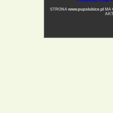
Powiatowy Urząd P
STRONA
www.pupslubice.pl
MA 
AKT