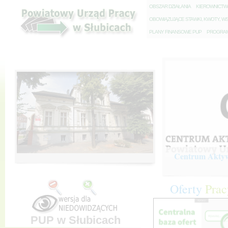
O
BSZAR DZIAŁANIA
K
IEROWNICT
O
BOWIĄZUJĄCE STAWKI, KWOTY, WS
P
LANY FINANSOWE PUP
P
ROGRAM 
Centrum Aktywi
Oferty
Prac
PUP w Słubicach