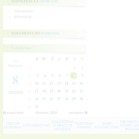
WSPÓŁPRACA Z
NIEMCAMI
Aktualności
Informacje
DOKUMENTY DO
POBRANIA
Kalendarium
P
W
Ś
C
P
S
N
Izy
Rajmunda
1
1
2
8
2
3
4
5
6
7
8
9
3
10
11
12
13
14
15
16
4
sierpien
17
18
19
20
21
22
23
5
24
25
26
27
28
29
30
6
31
poprzedni
Sierpien
2026
następny
OGŁOSZENIA
OBOWIĄZU
OBSZAR
PODSTAWY
DANE
KIEROWNICTWO
O PRACY W
STAWKI, K
DZIAŁANIA
PRAWNE
KONTAKTOWE
URZĘDZIE
WSKAŹNI