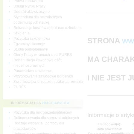
Prawa i obowiązki
Usługi Rynku Pracy
Dodatki aktywizacyjne
Stypendium dla bezrobotnych
podejmujących naukę
Refundacje kosztów opieki nad dzieckiem
Szkolenia
STRONA
ww
Pożyczka szkoleniowa
Egzaminy i licencje
Studia podyplomowe
Oferty Pracy w ramach sieci EURES
MA CHARAK
Rehabilitacja zawodowa osób
niepełnosprawnych
Poradnictwo zawodowe
i NIE JEST
Przygotowanie zawodowe dorosłych
Zwrot kosztów przejazdu i zakwaterowania
EURES
INFORMACJA DLA
PRACODAWCÓW
Pożyczka dla mikroprzedsiębiorców
Informacje o artyk
Dofinansowania dla samozatrudnionych
Rodzaje wsparcia i pomocy dla
Zredagował(a):
R
pracodawców
Data powstania:
2
Data ostatniej modyfikacji:
2