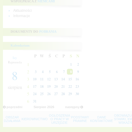
WSPÓŁPRACA Z
NIEMCAMI
Aktualności
Informacje
DOKUMENTY DO
POBRANIA
Kalendarium
P
W
Ś
C
P
S
N
Izy
Rajmunda
1
1
2
8
2
3
4
5
6
7
8
9
3
10
11
12
13
14
15
16
4
sierpien
17
18
19
20
21
22
23
5
24
25
26
27
28
29
30
6
31
poprzedni
Sierpien
2026
następny
OGŁOSZENIA
OBOWIĄZU
OBSZAR
PODSTAWY
DANE
KIEROWNICTWO
O PRACY W
STAWKI, K
DZIAŁANIA
PRAWNE
KONTAKTOWE
URZĘDZIE
WSKAŹNI