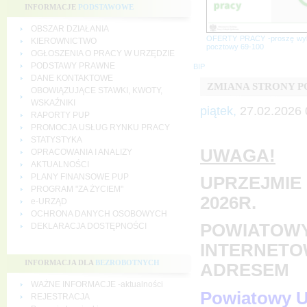
INFORMACJE
PODSTAWOWE
OBSZAR DZIAŁANIA
OFERTY PRACY -proszę wy
KIEROWNICTWO
pocztowy 69-100
OGŁOSZENIA O PRACY W URZĘDZIE
PODSTAWY PRAWNE
BIP
DANE KONTAKTOWE
ZMIANA STRONY 
OBOWIĄZUJĄCE STAWKI, KWOTY,
WSKAŹNIKI
piątek,
27.02.2026 
RAPORTY PUP
PROMOCJA USŁUG RYNKU PRACY
STATYSTYKA
UWAGA!
OPRACOWANIA I ANALIZY
AKTUALNOŚCI
PLANY FINANSOWE PUP
UPRZEJMIE 
PROGRAM "ZA ŻYCIEM"
2026R.
e-URZĄD
OCHRONA DANYCH OSOBOWYCH
POWIATOWY
DEKLARACJA DOSTĘPNOŚCI
INTERNETO
INFORMACJA DLA
BEZROBOTNYCH
ADRESEM
WAŻNE INFORMACJE -aktualności
Powiatowy U
REJESTRACJA