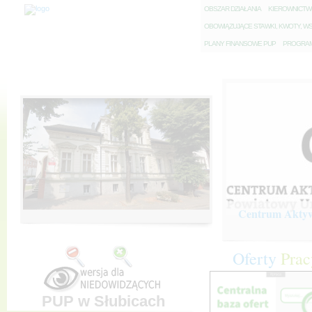
O
BSZAR DZIAŁANIA
K
IEROWNICT
O
BOWIĄZUJĄCE STAWKI, KWOTY, WS
P
LANY FINANSOWE PUP
P
ROGRAM 
Centrum Aktywi
Oferty
Prac
PUP w Słubicach