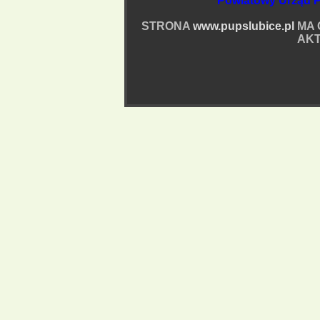
Powiatowy Urząd P
STRONA
www.pupslubice.pl
MA 
AKT