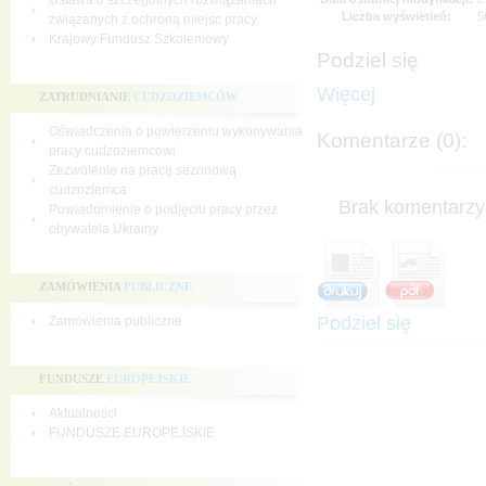
Ustawa o szczególnych rozwiązaniach
Liczba wyświetleń:
5
związanych z ochroną miejsc pracy
Krajowy Fundusz Szkoleniowy
Podziel się
Więcej
ZATRUDNIANIE
CUDZOZIEMCÓW
Oświadczenia o powierzeniu wykonywania
Komentarze (0):
pracy cudzoziemcowi
Zezwolenie na pracę sezonową
cudzoziemca
Brak komentarzy 
Powiadomienie o podjęciu pracy przez
obywatela Ukrainy
ZAMÓWIENIA
PUBLICZNE
Podziel się
Zamówienia publiczne
FUNDUSZE
EUROPEJSKIE
Aktualności
FUNDUSZE EUROPEJSKIE