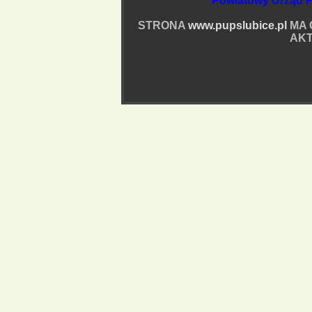
Powiatowy Urząd P
STRONA
www.pupslubice.pl
MA 
AKT