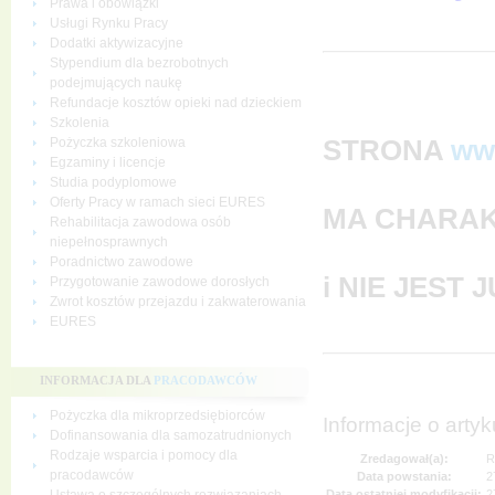
Prawa i obowiązki
Usługi Rynku Pracy
Dodatki aktywizacyjne
Stypendium dla bezrobotnych
podejmujących naukę
Refundacje kosztów opieki nad dzieckiem
Szkolenia
STRONA
ww
Pożyczka szkoleniowa
Egzaminy i licencje
Studia podyplomowe
Oferty Pracy w ramach sieci EURES
MA CHARAK
Rehabilitacja zawodowa osób
niepełnosprawnych
Poradnictwo zawodowe
i NIE JEST
Przygotowanie zawodowe dorosłych
Zwrot kosztów przejazdu i zakwaterowania
EURES
INFORMACJA DLA
PRACODAWCÓW
Pożyczka dla mikroprzedsiębiorców
Informacje o artyk
Dofinansowania dla samozatrudnionych
Rodzaje wsparcia i pomocy dla
Zredagował(a):
R
pracodawców
Data powstania:
2
Data ostatniej modyfikacji:
2