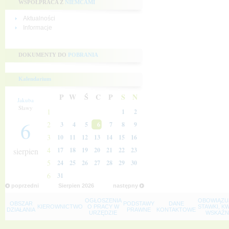
WSPÓŁPRACA Z
NIEMCAMI
Aktualności
Informacje
DOKUMENTY DO
POBRANIA
Kalendarium
P
W
Ś
C
P
S
N
Jakuba
Sławy
1
1
2
6
2
3
4
5
6
7
8
9
3
10
11
12
13
14
15
16
4
sierpien
17
18
19
20
21
22
23
5
24
25
26
27
28
29
30
6
31
poprzedni
Sierpien
2026
następny
OGŁOSZENIA
OBOWIĄZU
OBSZAR
PODSTAWY
DANE
KIEROWNICTWO
O PRACY W
STAWKI, K
DZIAŁANIA
PRAWNE
KONTAKTOWE
URZĘDZIE
WSKAŹNI