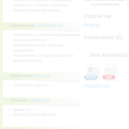
Ustawa o szczególnych rozwiązaniach
Liczba wyświetleń:
5
związanych z ochroną miejsc pracy
Krajowy Fundusz Szkoleniowy
Podziel się
Więcej
ZATRUDNIANIE
CUDZOZIEMCÓW
Oświadczenia o powierzeniu wykonywania
Komentarze (0):
pracy cudzoziemcowi
Zezwolenie na pracę sezonową
cudzoziemca
Brak komentarzy 
Powiadomienie o podjęciu pracy przez
obywatela Ukrainy
ZAMÓWIENIA
PUBLICZNE
Podziel się
Zamówienia publiczne
FUNDUSZE
EUROPEJSKIE
Aktualności
FUNDUSZE EUROPEJSKIE