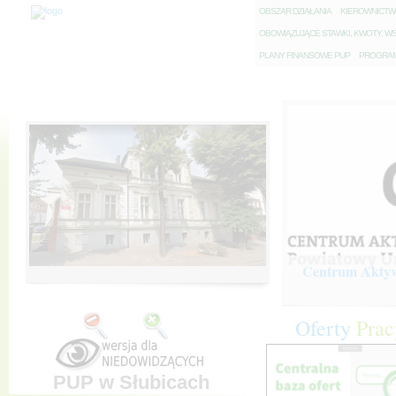
O
BSZAR DZIAŁANIA
K
IEROWNICT
O
BOWIĄZUJĄCE STAWKI, KWOTY, WS
P
LANY FINANSOWE PUP
P
ROGRAM 
Centrum Aktywi
Oferty
Prac
PUP w Słubicach