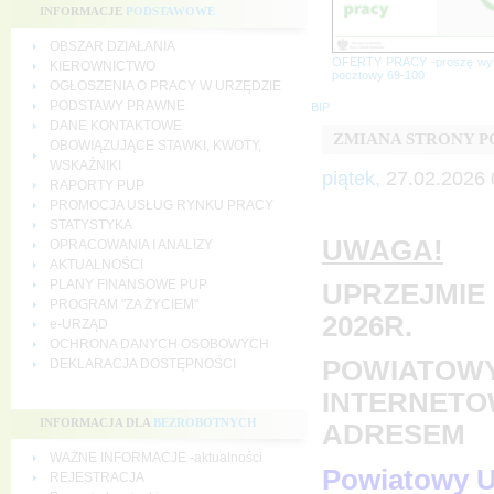
INFORMACJE
PODSTAWOWE
OBSZAR DZIAŁANIA
OFERTY PRACY -proszę wy
KIEROWNICTWO
pocztowy 69-100
OGŁOSZENIA O PRACY W URZĘDZIE
PODSTAWY PRAWNE
BIP
DANE KONTAKTOWE
ZMIANA STRONY 
OBOWIĄZUJĄCE STAWKI, KWOTY,
WSKAŹNIKI
piątek,
27.02.2026 
RAPORTY PUP
PROMOCJA USŁUG RYNKU PRACY
STATYSTYKA
UWAGA!
OPRACOWANIA I ANALIZY
AKTUALNOŚCI
PLANY FINANSOWE PUP
UPRZEJMIE 
PROGRAM "ZA ŻYCIEM"
2026R.
e-URZĄD
OCHRONA DANYCH OSOBOWYCH
POWIATOWY
DEKLARACJA DOSTĘPNOŚCI
INTERNETO
INFORMACJA DLA
BEZROBOTNYCH
ADRESEM
WAŻNE INFORMACJE -aktualności
Powiatowy U
REJESTRACJA