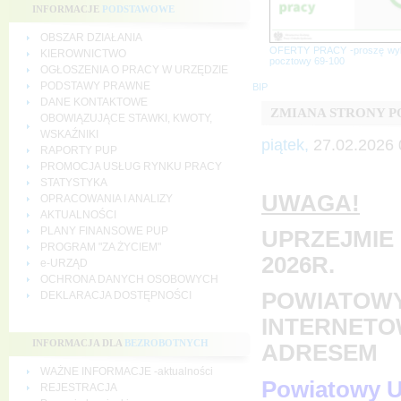
INFORMACJE
PODSTAWOWE
OBSZAR DZIAŁANIA
OFERTY PRACY -proszę wy
KIEROWNICTWO
pocztowy 69-100
OGŁOSZENIA O PRACY W URZĘDZIE
PODSTAWY PRAWNE
BIP
DANE KONTAKTOWE
ZMIANA STRONY 
OBOWIĄZUJĄCE STAWKI, KWOTY,
WSKAŹNIKI
piątek,
27.02.2026 
RAPORTY PUP
PROMOCJA USŁUG RYNKU PRACY
STATYSTYKA
UWAGA!
OPRACOWANIA I ANALIZY
AKTUALNOŚCI
PLANY FINANSOWE PUP
UPRZEJMIE 
PROGRAM "ZA ŻYCIEM"
2026R.
e-URZĄD
OCHRONA DANYCH OSOBOWYCH
POWIATOWY
DEKLARACJA DOSTĘPNOŚCI
INTERNETO
INFORMACJA DLA
BEZROBOTNYCH
ADRESEM
WAŻNE INFORMACJE -aktualności
Powiatowy U
REJESTRACJA