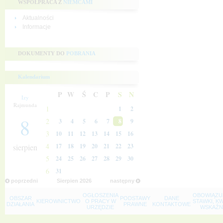
WSPÓŁPRACA Z
NIEMCAMI
Aktualności
Informacje
DOKUMENTY DO
POBRANIA
Kalendarium
P
W
Ś
C
P
S
N
Izy
Rajmunda
1
1
2
8
2
3
4
5
6
7
8
9
3
10
11
12
13
14
15
16
4
sierpien
17
18
19
20
21
22
23
5
24
25
26
27
28
29
30
6
31
poprzedni
Sierpien
2026
następny
OGŁOSZENIA
OBOWIĄZU
OBSZAR
PODSTAWY
DANE
KIEROWNICTWO
O PRACY W
STAWKI, K
DZIAŁANIA
PRAWNE
KONTAKTOWE
URZĘDZIE
WSKAŹNI