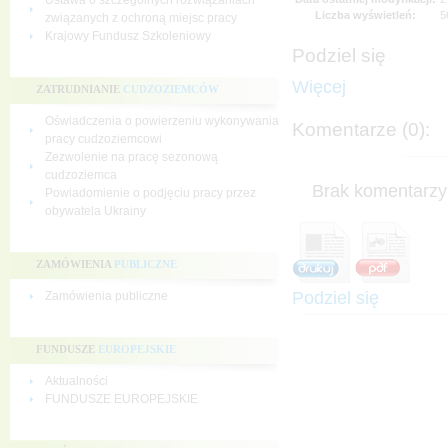
Ustawa o szczególnych rozwiązaniach
Liczba wyświetleń:
5
związanych z ochroną miejsc pracy
Krajowy Fundusz Szkoleniowy
Podziel się
Więcej
ZATRUDNIANIE
CUDZOZIEMCÓW
Oświadczenia o powierzeniu wykonywania
Komentarze (0):
pracy cudzoziemcowi
Zezwolenie na pracę sezonową
cudzoziemca
Brak komentarzy 
Powiadomienie o podjęciu pracy przez
obywatela Ukrainy
ZAMÓWIENIA
PUBLICZNE
Podziel się
Zamówienia publiczne
FUNDUSZE
EUROPEJSKIE
Aktualności
FUNDUSZE EUROPEJSKIE