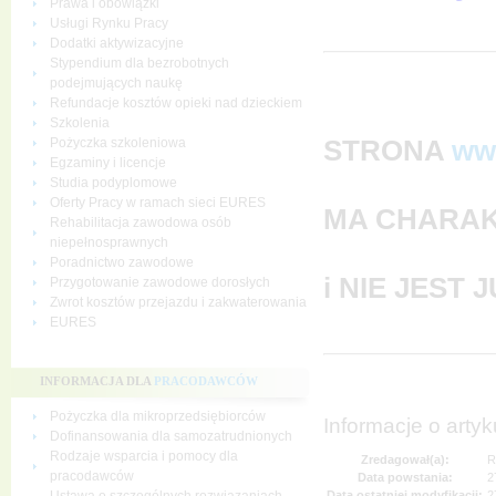
Prawa i obowiązki
Usługi Rynku Pracy
Dodatki aktywizacyjne
Stypendium dla bezrobotnych
podejmujących naukę
Refundacje kosztów opieki nad dzieckiem
Szkolenia
STRONA
ww
Pożyczka szkoleniowa
Egzaminy i licencje
Studia podyplomowe
Oferty Pracy w ramach sieci EURES
MA CHARAK
Rehabilitacja zawodowa osób
niepełnosprawnych
Poradnictwo zawodowe
i NIE JEST
Przygotowanie zawodowe dorosłych
Zwrot kosztów przejazdu i zakwaterowania
EURES
INFORMACJA DLA
PRACODAWCÓW
Pożyczka dla mikroprzedsiębiorców
Informacje o artyk
Dofinansowania dla samozatrudnionych
Rodzaje wsparcia i pomocy dla
Zredagował(a):
R
pracodawców
Data powstania:
2
Data ostatniej modyfikacji:
2