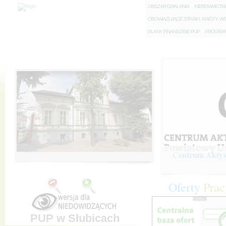
O
BSZAR DZIAŁANIA
K
IEROWNICT
O
BOWIĄZUJĄCE STAWKI, KWOTY, WS
P
LANY FINANSOWE PUP
P
ROGRAM 
Centrum Aktywi
Oferty
Prac
PUP w Słubicach