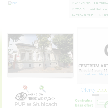
O
BSZAR DZIAŁANIA
K
IEROWNICT
O
BOWIĄZUJĄCE STAWKI, KWOTY, WS
P
LANY FINANSOWE PUP
P
ROGRAM 
Centrum Aktywi
Oferty
Prac
PUP w Słubicach