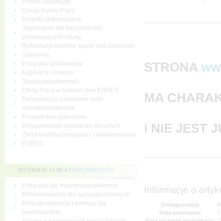
Prawa i obowiązki
Usługi Rynku Pracy
Dodatki aktywizacyjne
Stypendium dla bezrobotnych
podejmujących naukę
Refundacje kosztów opieki nad dzieckiem
Szkolenia
STRONA
ww
Pożyczka szkoleniowa
Egzaminy i licencje
Studia podyplomowe
Oferty Pracy w ramach sieci EURES
MA CHARAK
Rehabilitacja zawodowa osób
niepełnosprawnych
Poradnictwo zawodowe
i NIE JEST
Przygotowanie zawodowe dorosłych
Zwrot kosztów przejazdu i zakwaterowania
EURES
INFORMACJA DLA
PRACODAWCÓW
Pożyczka dla mikroprzedsiębiorców
Informacje o artyk
Dofinansowania dla samozatrudnionych
Rodzaje wsparcia i pomocy dla
Zredagował(a):
R
pracodawców
Data powstania:
2
Data ostatniej modyfikacji:
2