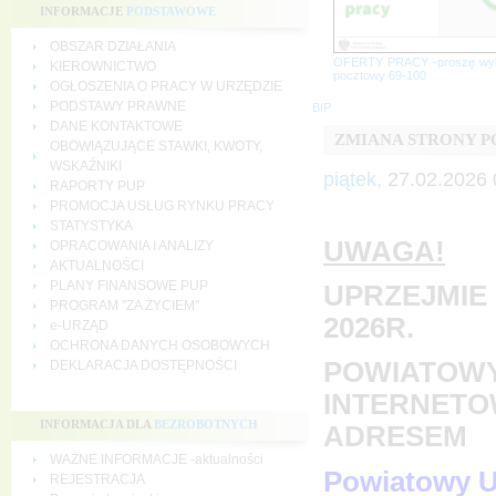
INFORMACJE
PODSTAWOWE
OBSZAR DZIAŁANIA
OFERTY PRACY -proszę wy
KIEROWNICTWO
pocztowy 69-100
OGŁOSZENIA O PRACY W URZĘDZIE
PODSTAWY PRAWNE
BIP
DANE KONTAKTOWE
ZMIANA STRONY 
OBOWIĄZUJĄCE STAWKI, KWOTY,
WSKAŹNIKI
piątek,
27.02.2026 
RAPORTY PUP
PROMOCJA USŁUG RYNKU PRACY
STATYSTYKA
UWAGA!
OPRACOWANIA I ANALIZY
AKTUALNOŚCI
PLANY FINANSOWE PUP
UPRZEJMIE 
PROGRAM "ZA ŻYCIEM"
2026R.
e-URZĄD
OCHRONA DANYCH OSOBOWYCH
POWIATOWY
DEKLARACJA DOSTĘPNOŚCI
INTERNETO
INFORMACJA DLA
BEZROBOTNYCH
ADRESEM
WAŻNE INFORMACJE -aktualności
Powiatowy U
REJESTRACJA