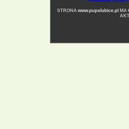
Powiatowy Urząd P
STRONA
www.pupslubice.pl
MA 
AKT