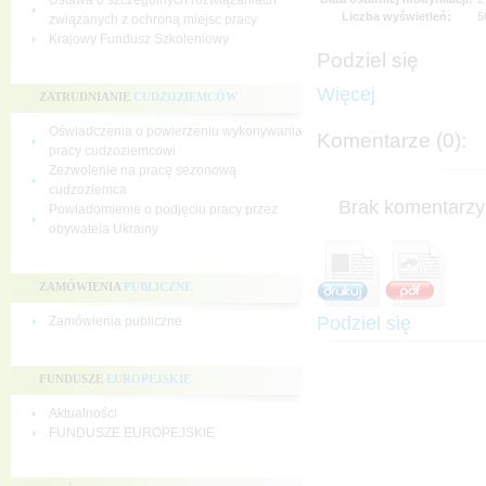
Ustawa o szczególnych rozwiązaniach
Liczba wyświetleń:
5
związanych z ochroną miejsc pracy
Krajowy Fundusz Szkoleniowy
Podziel się
Więcej
ZATRUDNIANIE
CUDZOZIEMCÓW
Oświadczenia o powierzeniu wykonywania
Komentarze (0):
pracy cudzoziemcowi
Zezwolenie na pracę sezonową
cudzoziemca
Brak komentarzy 
Powiadomienie o podjęciu pracy przez
obywatela Ukrainy
ZAMÓWIENIA
PUBLICZNE
Podziel się
Zamówienia publiczne
FUNDUSZE
EUROPEJSKIE
Aktualności
FUNDUSZE EUROPEJSKIE