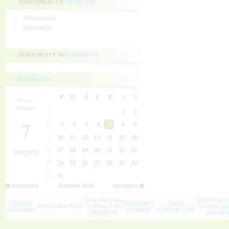
WSPÓŁPRACA Z
NIEMCAMI
Aktualności
Informacje
DOKUMENTY DO
POBRANIA
Kalendarium
P
W
Ś
C
P
S
N
Donaty
Olechny
1
1
2
7
2
3
4
5
6
7
8
9
3
10
11
12
13
14
15
16
4
sierpien
17
18
19
20
21
22
23
5
24
25
26
27
28
29
30
6
31
poprzedni
Sierpien
2026
następny
OGŁOSZENIA
OBOWIĄZU
OBSZAR
PODSTAWY
DANE
KIEROWNICTWO
O PRACY W
STAWKI, K
DZIAŁANIA
PRAWNE
KONTAKTOWE
URZĘDZIE
WSKAŹNI