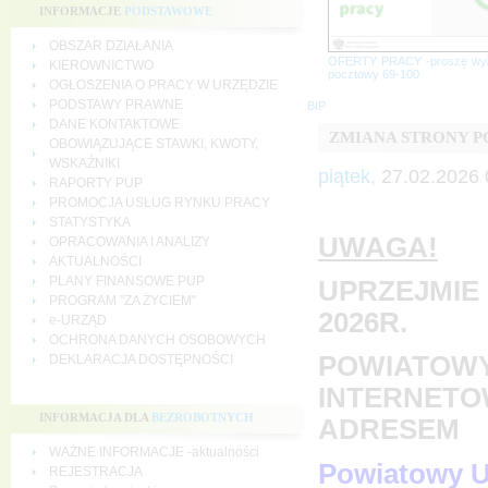
INFORMACJE
PODSTAWOWE
OBSZAR DZIAŁANIA
OFERTY PRACY -proszę wy
KIEROWNICTWO
pocztowy 69-100
OGŁOSZENIA O PRACY W URZĘDZIE
PODSTAWY PRAWNE
BIP
DANE KONTAKTOWE
ZMIANA STRONY 
OBOWIĄZUJĄCE STAWKI, KWOTY,
WSKAŹNIKI
piątek,
27.02.2026 
RAPORTY PUP
PROMOCJA USŁUG RYNKU PRACY
STATYSTYKA
UWAGA!
OPRACOWANIA I ANALIZY
AKTUALNOŚCI
PLANY FINANSOWE PUP
UPRZEJMIE 
PROGRAM "ZA ŻYCIEM"
2026R.
e-URZĄD
OCHRONA DANYCH OSOBOWYCH
POWIATOWY
DEKLARACJA DOSTĘPNOŚCI
INTERNETO
INFORMACJA DLA
BEZROBOTNYCH
ADRESEM
WAŻNE INFORMACJE -aktualności
Powiatowy U
REJESTRACJA