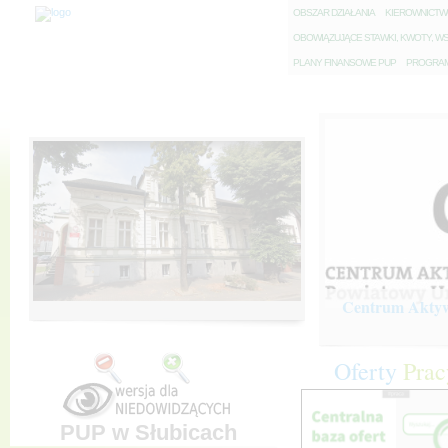
O
BSZAR DZIAŁANIA
K
IEROWNICT
O
BOWIĄZUJĄCE STAWKI, KWOTY, WS
P
LANY FINANSOWE PUP
P
ROGRAM 
Centrum Aktywi
Oferty
Prac
PUP w Słubicach