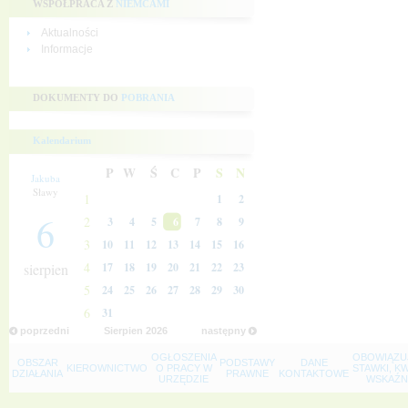
WSPÓŁPRACA Z
NIEMCAMI
Aktualności
Informacje
DOKUMENTY DO
POBRANIA
Kalendarium
P
W
Ś
C
P
S
N
Jakuba
Sławy
1
1
2
6
2
3
4
5
6
7
8
9
3
10
11
12
13
14
15
16
4
sierpien
17
18
19
20
21
22
23
5
24
25
26
27
28
29
30
6
31
poprzedni
Sierpien
2026
następny
OGŁOSZENIA
OBOWIĄZU
OBSZAR
PODSTAWY
DANE
KIEROWNICTWO
O PRACY W
STAWKI, K
DZIAŁANIA
PRAWNE
KONTAKTOWE
URZĘDZIE
WSKAŹNI