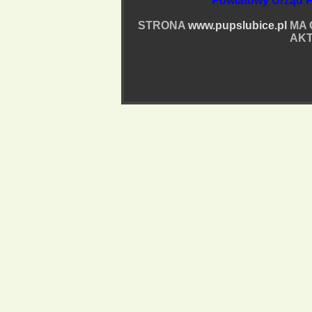
Powiatowy Urząd P
STRONA
www.pupslubice.pl
MA 
AKT