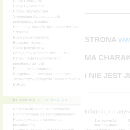
Prawa i obowiązki
Usługi Rynku Pracy
Dodatki aktywizacyjne
Stypendium dla bezrobotnych
podejmujących naukę
Refundacje kosztów opieki nad dzieckiem
Szkolenia
STRONA
ww
Pożyczka szkoleniowa
Egzaminy i licencje
Studia podyplomowe
Oferty Pracy w ramach sieci EURES
MA CHARAK
Rehabilitacja zawodowa osób
niepełnosprawnych
Poradnictwo zawodowe
i NIE JEST
Przygotowanie zawodowe dorosłych
Zwrot kosztów przejazdu i zakwaterowania
EURES
INFORMACJA DLA
PRACODAWCÓW
Pożyczka dla mikroprzedsiębiorców
Informacje o artyk
Dofinansowania dla samozatrudnionych
Rodzaje wsparcia i pomocy dla
Zredagował(a):
R
pracodawców
Data powstania:
2
Data ostatniej modyfikacji:
2