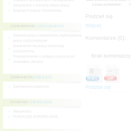
Ustawa o szczególnych rozwiązaniach
Liczba wyświetleń:
5
związanych z ochroną miejsc pracy
Krajowy Fundusz Szkoleniowy
Podziel się
Więcej
ZATRUDNIANIE
CUDZOZIEMCÓW
Oświadczenia o powierzeniu wykonywania
Komentarze (0):
pracy cudzoziemcowi
Zezwolenie na pracę sezonową
cudzoziemca
Brak komentarzy 
Powiadomienie o podjęciu pracy przez
obywatela Ukrainy
ZAMÓWIENIA
PUBLICZNE
Podziel się
Zamówienia publiczne
FUNDUSZE
EUROPEJSKIE
Aktualności
FUNDUSZE EUROPEJSKIE