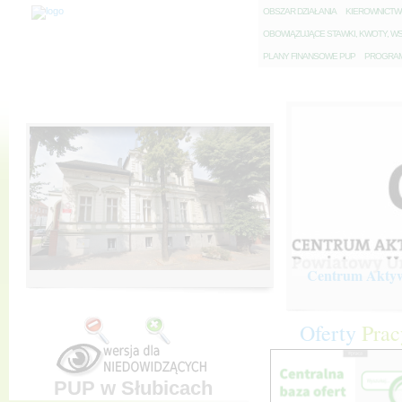
O
BSZAR DZIAŁANIA
K
IEROWNICT
O
BOWIĄZUJĄCE STAWKI, KWOTY, WS
P
LANY FINANSOWE PUP
P
ROGRAM 
Centrum Aktywi
Oferty
Prac
PUP w Słubicach