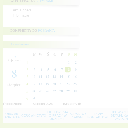
WSPÓŁPRACA Z
NIEMCAMI
Aktualności
Informacje
DOKUMENTY DO
POBRANIA
Kalendarium
P
W
Ś
C
P
S
N
Izy
Rajmunda
1
1
2
8
2
3
4
5
6
7
8
9
3
10
11
12
13
14
15
16
4
sierpien
17
18
19
20
21
22
23
5
24
25
26
27
28
29
30
6
31
poprzedni
Sierpien
2026
następny
OGŁOSZENIA
OBOWIĄZU
OBSZAR
PODSTAWY
DANE
KIEROWNICTWO
O PRACY W
STAWKI, K
DZIAŁANIA
PRAWNE
KONTAKTOWE
URZĘDZIE
WSKAŹNI