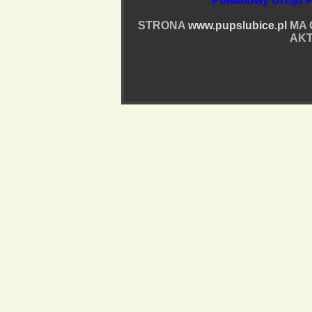
Powiatowy Urząd P
STRONA
www.pupslubice.pl
MA 
AKT