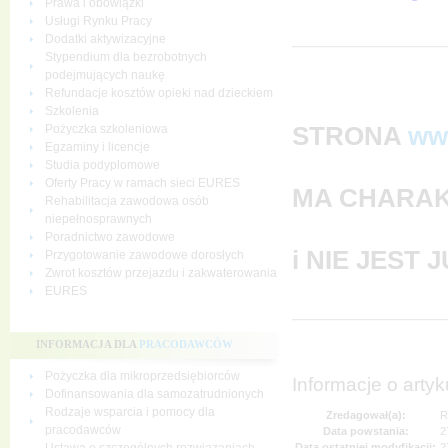
Prawa i obowiązki
Usługi Rynku Pracy
Dodatki aktywizacyjne
Stypendium dla bezrobotnych
podejmujących naukę
Refundacje kosztów opieki nad dzieckiem
Szkolenia
STRONA
ww
Pożyczka szkoleniowa
Egzaminy i licencje
Studia podyplomowe
Oferty Pracy w ramach sieci EURES
MA CHARAK
Rehabilitacja zawodowa osób
niepełnosprawnych
Poradnictwo zawodowe
i NIE JEST
Przygotowanie zawodowe dorosłych
Zwrot kosztów przejazdu i zakwaterowania
EURES
INFORMACJA DLA
PRACODAWCÓW
Pożyczka dla mikroprzedsiębiorców
Informacje o artyk
Dofinansowania dla samozatrudnionych
Rodzaje wsparcia i pomocy dla
Zredagował(a):
R
pracodawców
Data powstania:
2
Data ostatniej modyfikacji:
2