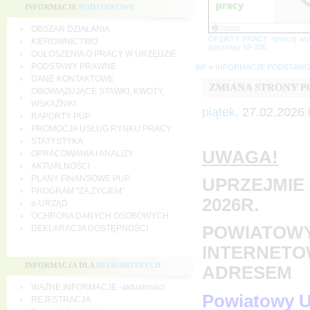
INFORMACJE
PODSTAWOWE
OBSZAR DZIAŁANIA
OFERTY PRACY -proszę wy
KIEROWNICTWO
pocztowy 69-100
OGŁOSZENIA O PRACY W URZĘDZIE
PODSTAWY PRAWNE
BIP
»
INFORMACJE PODSTAW
DANE KONTAKTOWE
ZMIANA STRONY 
OBOWIĄZUJĄCE STAWKI, KWOTY,
WSKAŹNIKI
piątek,
27.02.2026 
RAPORTY PUP
PROMOCJA USŁUG RYNKU PRACY
STATYSTYKA
UWAGA!
OPRACOWANIA I ANALIZY
AKTUALNOŚCI
PLANY FINANSOWE PUP
UPRZEJMIE 
PROGRAM "ZA ŻYCIEM"
2026R.
e-URZĄD
OCHRONA DANYCH OSOBOWYCH
POWIATOWY
DEKLARACJA DOSTĘPNOŚCI
INTERNETO
INFORMACJA DLA
BEZROBOTNYCH
ADRESEM
WAŻNE INFORMACJE -aktualności
Powiatowy U
REJESTRACJA