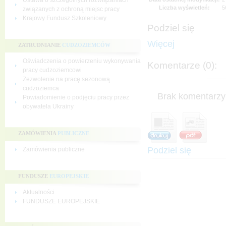
Ustawa o szczególnych rozwiązaniach
Liczba wyświetleń:
5
związanych z ochroną miejsc pracy
Krajowy Fundusz Szkoleniowy
Podziel się
Więcej
ZATRUDNIANIE
CUDZOZIEMCÓW
Oświadczenia o powierzeniu wykonywania
Komentarze (0):
pracy cudzoziemcowi
Zezwolenie na pracę sezonową
cudzoziemca
Brak komentarzy 
Powiadomienie o podjęciu pracy przez
obywatela Ukrainy
ZAMÓWIENIA
PUBLICZNE
Podziel się
Zamówienia publiczne
FUNDUSZE
EUROPEJSKIE
Aktualności
FUNDUSZE EUROPEJSKIE