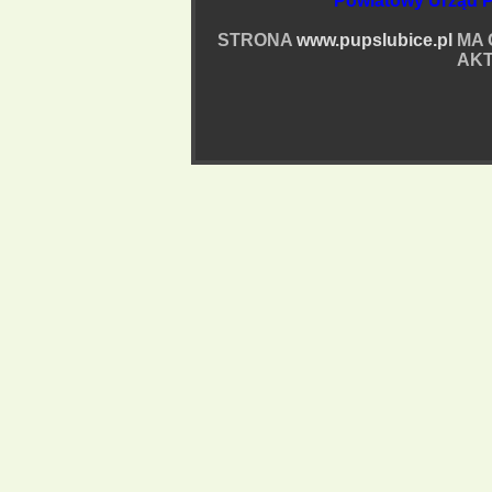
Powiatowy Urząd P
STRONA
www.pupslubice.pl
MA 
AKT