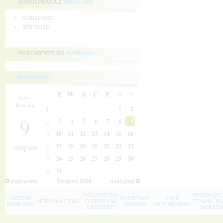
WSPÓŁPRACA Z
NIEMCAMI
Aktualności
Informacje
DOKUMENTY DO
POBRANIA
Kalendarium
P
W
Ś
C
P
S
N
Klary
Romana
1
1
2
9
2
3
4
5
6
7
8
9
3
10
11
12
13
14
15
16
4
sierpien
17
18
19
20
21
22
23
5
24
25
26
27
28
29
30
6
31
poprzedni
Sierpien
2026
następny
OGŁOSZENIA
OBOWIĄZU
OBSZAR
PODSTAWY
DANE
KIEROWNICTWO
O PRACY W
STAWKI, K
DZIAŁANIA
PRAWNE
KONTAKTOWE
URZĘDZIE
WSKAŹNI