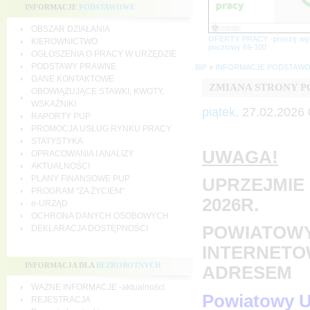
INFORMACJE
PODSTAWOWE
OBSZAR DZIAŁANIA
OFERTY PRACY -proszę wy
KIEROWNICTWO
pocztowy 69-100
OGŁOSZENIA O PRACY W URZĘDZIE
PODSTAWY PRAWNE
BIP
»
INFORMACJE PODSTAW
DANE KONTAKTOWE
ZMIANA STRONY 
OBOWIĄZUJĄCE STAWKI, KWOTY,
WSKAŹNIKI
piątek,
27.02.2026 
RAPORTY PUP
PROMOCJA USŁUG RYNKU PRACY
STATYSTYKA
UWAGA!
OPRACOWANIA I ANALIZY
AKTUALNOŚCI
PLANY FINANSOWE PUP
UPRZEJMIE 
PROGRAM "ZA ŻYCIEM"
2026R.
e-URZĄD
OCHRONA DANYCH OSOBOWYCH
POWIATOWY
DEKLARACJA DOSTĘPNOŚCI
INTERNETO
INFORMACJA DLA
BEZROBOTNYCH
ADRESEM
WAŻNE INFORMACJE -aktualności
Powiatowy U
REJESTRACJA