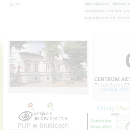
O
BSZAR DZIAŁANIA
K
IEROWNICT
O
BOWIĄZUJĄCE STAWKI, KWOTY, WS
P
LANY FINANSOWE PUP
P
ROGRAM 
Centrum Aktywi
Oferty
Prac
PUP w Słubicach