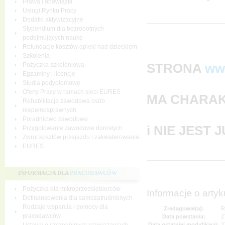
Prawa i obowiązki
Usługi Rynku Pracy
Dodatki aktywizacyjne
Stypendium dla bezrobotnych
podejmujących naukę
Refundacje kosztów opieki nad dzieckiem
Szkolenia
STRONA
ww
Pożyczka szkoleniowa
Egzaminy i licencje
Studia podyplomowe
Oferty Pracy w ramach sieci EURES
MA CHARAK
Rehabilitacja zawodowa osób
niepełnosprawnych
Poradnictwo zawodowe
i NIE JEST
Przygotowanie zawodowe dorosłych
Zwrot kosztów przejazdu i zakwaterowania
EURES
INFORMACJA DLA
PRACODAWCÓW
Pożyczka dla mikroprzedsiębiorców
Informacje o artyk
Dofinansowania dla samozatrudnionych
Rodzaje wsparcia i pomocy dla
Zredagował(a):
R
pracodawców
Data powstania:
2
Data ostatniej modyfikacji:
2