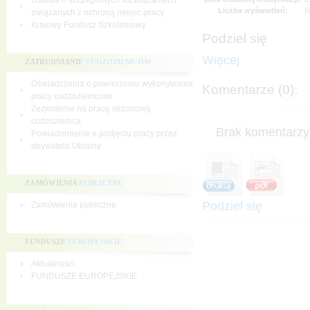
Ustawa o szczególnych rozwiązaniach
Liczba wyświetleń:
5
związanych z ochroną miejsc pracy
Krajowy Fundusz Szkoleniowy
Podziel się
Więcej
ZATRUDNIANIE
CUDZOZIEMCÓW
Oświadczenia o powierzeniu wykonywania
Komentarze (0):
pracy cudzoziemcowi
Zezwolenie na pracę sezonową
cudzoziemca
Brak komentarzy 
Powiadomienie o podjęciu pracy przez
obywatela Ukrainy
ZAMÓWIENIA
PUBLICZNE
Podziel się
Zamówienia publiczne
FUNDUSZE
EUROPEJSKIE
Aktualności
FUNDUSZE EUROPEJSKIE