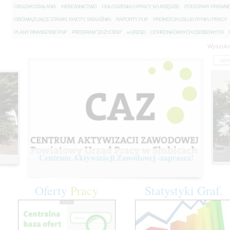
O
BSZAR DZIAŁANIA
K
IEROWNICTWO
O
GŁOSZENIA O PRACY W URZĘDZIE
P
ODSTAWY PRAWNE
O
BOWIĄZUJĄCE STAWKI, KWOTY, WSKAŹNIKI
R
APORTY PUP
P
ROMOCJA USŁUG RYNKU PRACY
P
LANY FINANSOWE PUP
P
ROGRAM "ZA ŻYCIEM"
e
-URZĄD
O
CHRONA DANYCH OSOBOWYCH
Wyszuka
Centrum Aktywizacji Zawodowej -zaprasza!
Oferty
Pracy
Statystyki
Graf.