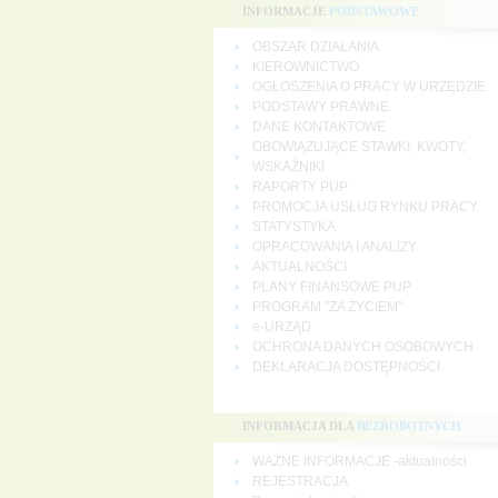
INFORMACJE
PODSTAWOWE
OBSZAR DZIAŁANIA
KIEROWNICTWO
OGŁOSZENIA O PRACY W URZĘDZIE
PODSTAWY PRAWNE
DANE KONTAKTOWE
OBOWIĄZUJĄCE STAWKI, KWOTY,
WSKAŹNIKI
RAPORTY PUP
PROMOCJA USŁUG RYNKU PRACY
STATYSTYKA
OPRACOWANIA I ANALIZY
AKTUALNOŚCI
PLANY FINANSOWE PUP
PROGRAM "ZA ŻYCIEM"
e-URZĄD
OCHRONA DANYCH OSOBOWYCH
DEKLARACJA DOSTĘPNOŚCI
INFORMACJA DLA
BEZROBOTNYCH
WAŻNE INFORMACJE -aktualności
REJESTRACJA