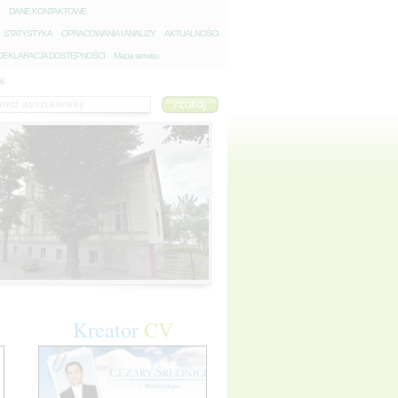
D
ANE KONTAKTOWE
S
TATYSTYKA
O
PRACOWANIA I ANALIZY
A
KTUALNOŚCI
D
EKLARACJA DOSTĘPNOŚCI
Mapa serwisu
j:
Kreator
CV