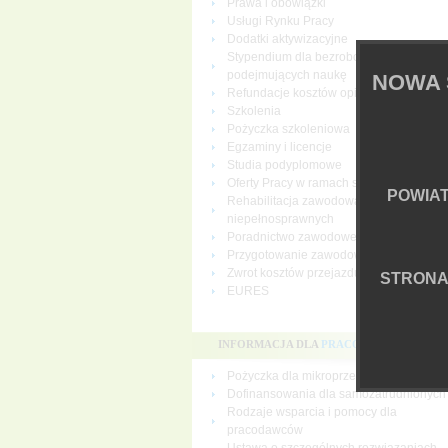
Prawa i obowiązki
Usługi Rynku Pracy
Dodatki aktywizacyjne
Stypendium dla bezrobotnych
podejmujących naukę
NOWA 
Refundacje kosztów opieki nad dziecki
Szkolenia
Pożyczka szkoleniowa
Egzaminy i licencje
Studia podyplomowe
Oferty Pracy w ramach sieci EURES
POWIA
Rehabilitacja zawodowa osób
niepełnosprawnych
Poradnictwo zawodowe
Przygotowanie zawodowe dorosłych
Zwrot kosztów przejazdu i zakwaterowan
STRON
EURES
INFORMACJA DLA
PRACODAWCÓW
Pożyczka dla mikroprzedsiębiorców
Dofinansowania dla samozatrudnionych
Rodzaje wsparcia i pomocy dla
pracodawców