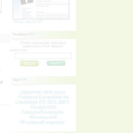
"Stwórz własne CV!"
Newsletter
PUP
Chcesz otrzymywać najnowsze
wiadomości z PUP Słubice?
podaj e-mail:
.
Tagi
PUP
M
Zgłoszenie oferty pracy
Fundusze Europejskie dla
Lubuskiego (FE 2021-2027)
FunduszeUE
FunduszeEuropejskie
#FunduszeUE
#FunduszeEuropejskie