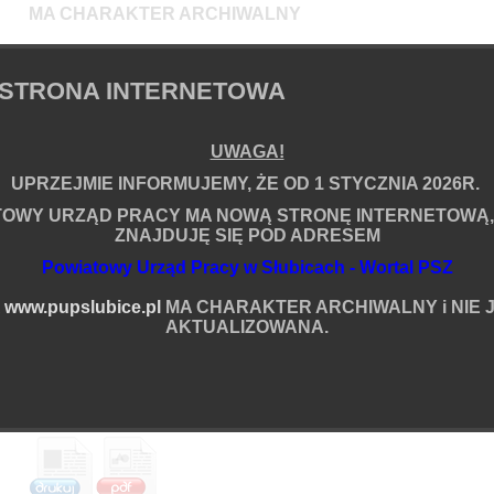
MA CHARAKTER ARCHIWALNY
i NIE JEST JUŻ AKTUALIZOWANA.
STRONA INTERNETOWA
em
UWAGA!
Informacje o artykule
UPRZEJMIE INFORMUJEMY, ŻE OD 1 STYCZNIA 2026R.
Zredagował(a):
Rafał Ossowski
Data powstania:
27.02.2026 07:35
TOWY URZĄD PRACY MA NOWĄ STRONĘ INTERNETOWĄ,
Data ostatniej modyfikacji:
27.05.2026 07:20
ZNAJDUJĘ SIĘ POD ADRESEM
Liczba wyświetleń:
5644328
Powiatowy Urząd Pracy w Słubicach - Wortal PSZ
Podziel się
ia
A
www.pupslubice.pl
MA CHARAKTER ARCHIWALNY i NIE J
Więcej
AKTUALIZOWANA.
Komentarze (0):
Brak komentarzy na ten temat.