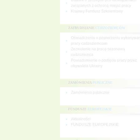
Ustawa o szczególnych rozwiązaniach
związanych z ochroną miejsc pracy
Krajowy Fundusz Szkoleniowy
ZATRUDNIANIE
CUDZOZIEMCÓW
Oświadczenia o powierzeniu wykonywa
pracy cudzoziemcowi
Zezwolenie na pracę sezonową
cudzoziemca
Powiadomienie o podjęciu pracy przez
obywatela Ukrainy
ZAMÓWIENIA
PUBLICZNE
Zamówienia publiczne
FUNDUSZE
EUROPEJSKIE
Aktualności
FUNDUSZE EUROPEJSKIE