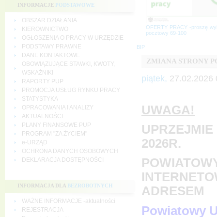
INFORMACJE
PODSTAWOWE
OBSZAR DZIAŁANIA
OFERTY PRACY -proszę wy
KIEROWNICTWO
pocztowy 69-100
OGŁOSZENIA O PRACY W URZĘDZIE
PODSTAWY PRAWNE
BIP
DANE KONTAKTOWE
ZMIANA STRONY 
OBOWIĄZUJĄCE STAWKI, KWOTY,
WSKAŹNIKI
piątek,
27.02.2026 
RAPORTY PUP
PROMOCJA USŁUG RYNKU PRACY
STATYSTYKA
UWAGA!
OPRACOWANIA I ANALIZY
AKTUALNOŚCI
PLANY FINANSOWE PUP
UPRZEJMIE 
PROGRAM "ZA ŻYCIEM"
2026R.
e-URZĄD
OCHRONA DANYCH OSOBOWYCH
POWIATOWY
DEKLARACJA DOSTĘPNOŚCI
INTERNETO
INFORMACJA DLA
BEZROBOTNYCH
ADRESEM
WAŻNE INFORMACJE -aktualności
Powiatowy U
REJESTRACJA