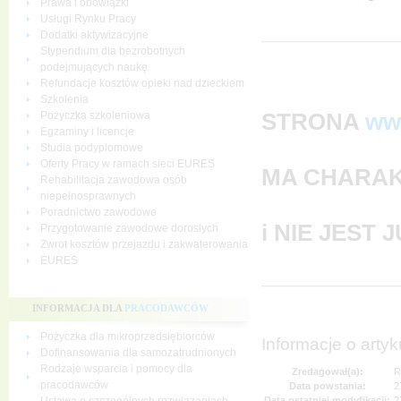
Prawa i obowiązki
Usługi Rynku Pracy
Dodatki aktywizacyjne
Stypendium dla bezrobotnych
podejmujących naukę
Refundacje kosztów opieki nad dzieckiem
Szkolenia
STRONA
ww
Pożyczka szkoleniowa
Egzaminy i licencje
Studia podyplomowe
Oferty Pracy w ramach sieci EURES
MA CHARAK
Rehabilitacja zawodowa osób
niepełnosprawnych
Poradnictwo zawodowe
i NIE JEST
Przygotowanie zawodowe dorosłych
Zwrot kosztów przejazdu i zakwaterowania
EURES
INFORMACJA DLA
PRACODAWCÓW
Pożyczka dla mikroprzedsiębiorców
Informacje o artyk
Dofinansowania dla samozatrudnionych
Rodzaje wsparcia i pomocy dla
Zredagował(a):
R
pracodawców
Data powstania:
2
Data ostatniej modyfikacji:
2