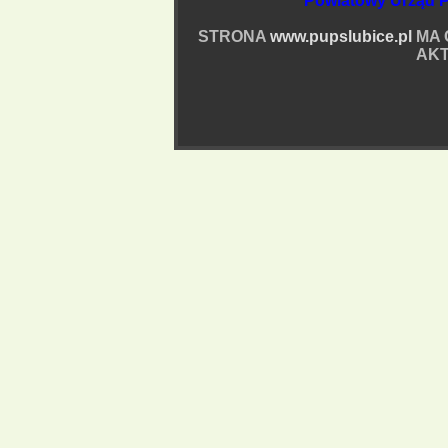
Powiatowy Urząd P
STRONA
www.pupslubice.pl
MA 
AKT