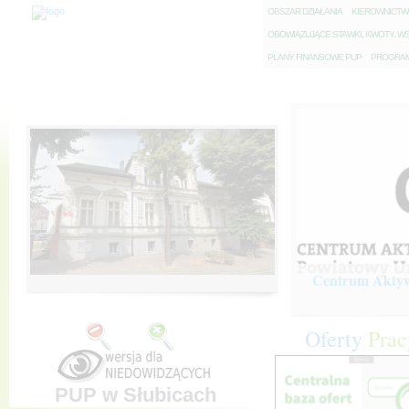
O
BSZAR DZIAŁANIA
K
IEROWNICT
O
BOWIĄZUJĄCE STAWKI, KWOTY, WS
P
LANY FINANSOWE PUP
P
ROGRAM 
Centrum Aktywi
Oferty
Prac
PUP w Słubicach