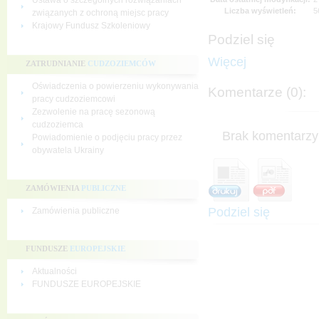
Ustawa o szczególnych rozwiązaniach
Liczba wyświetleń:
5
związanych z ochroną miejsc pracy
Krajowy Fundusz Szkoleniowy
Podziel się
Więcej
ZATRUDNIANIE
CUDZOZIEMCÓW
Oświadczenia o powierzeniu wykonywania
Komentarze (0):
pracy cudzoziemcowi
Zezwolenie na pracę sezonową
cudzoziemca
Brak komentarzy 
Powiadomienie o podjęciu pracy przez
obywatela Ukrainy
ZAMÓWIENIA
PUBLICZNE
Podziel się
Zamówienia publiczne
FUNDUSZE
EUROPEJSKIE
Aktualności
FUNDUSZE EUROPEJSKIE