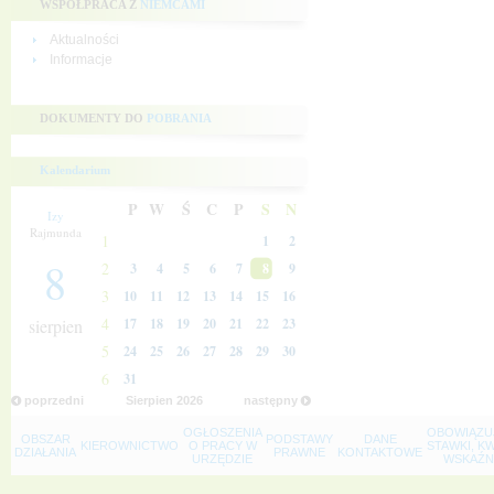
WSPÓŁPRACA Z
NIEMCAMI
Aktualności
Informacje
DOKUMENTY DO
POBRANIA
Kalendarium
P
W
Ś
C
P
S
N
Izy
Rajmunda
1
1
2
8
2
3
4
5
6
7
8
9
3
10
11
12
13
14
15
16
4
sierpien
17
18
19
20
21
22
23
5
24
25
26
27
28
29
30
6
31
poprzedni
Sierpien
2026
następny
OGŁOSZENIA
OBOWIĄZU
OBSZAR
PODSTAWY
DANE
KIEROWNICTWO
O PRACY W
STAWKI, K
DZIAŁANIA
PRAWNE
KONTAKTOWE
URZĘDZIE
WSKAŹNI