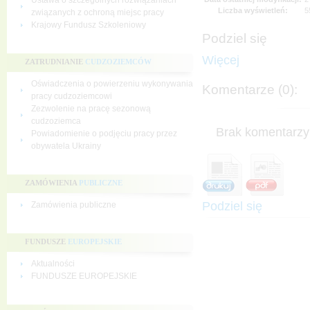
Ustawa o szczególnych rozwiązaniach
Liczba wyświetleń:
5
związanych z ochroną miejsc pracy
Krajowy Fundusz Szkoleniowy
Podziel się
Więcej
ZATRUDNIANIE
CUDZOZIEMCÓW
Oświadczenia o powierzeniu wykonywania
Komentarze (0):
pracy cudzoziemcowi
Zezwolenie na pracę sezonową
cudzoziemca
Brak komentarzy 
Powiadomienie o podjęciu pracy przez
obywatela Ukrainy
ZAMÓWIENIA
PUBLICZNE
Podziel się
Zamówienia publiczne
FUNDUSZE
EUROPEJSKIE
Aktualności
FUNDUSZE EUROPEJSKIE