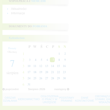
WSPÓŁPRACA Z
NIEMCAMI
Aktualności
Informacje
DOKUMENTY DO
POBRANIA
Kalendarium
P
W
Ś
C
P
S
N
Donaty
Olechny
1
1
2
7
2
3
4
5
6
7
8
9
3
10
11
12
13
14
15
16
4
sierpien
17
18
19
20
21
22
23
5
24
25
26
27
28
29
30
6
31
poprzedni
Sierpien
2026
następny
OGŁOSZENIA
OBOWIĄZU
OBSZAR
PODSTAWY
DANE
KIEROWNICTWO
O PRACY W
STAWKI, K
DZIAŁANIA
PRAWNE
KONTAKTOWE
URZĘDZIE
WSKAŹNI