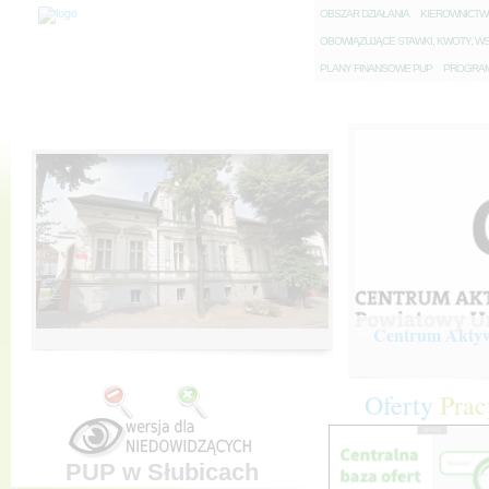
O
BSZAR DZIAŁANIA
K
IEROWNICT
O
BOWIĄZUJĄCE STAWKI, KWOTY, WS
P
LANY FINANSOWE PUP
P
ROGRAM 
Centrum Aktywi
Oferty
Prac
PUP w Słubicach