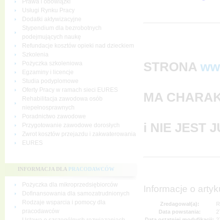
Prawa i obowiązki
Usługi Rynku Pracy
Dodatki aktywizacyjne
Stypendium dla bezrobotnych
podejmujących naukę
Refundacje kosztów opieki nad dzieckiem
Szkolenia
STRONA
ww
Pożyczka szkoleniowa
Egzaminy i licencje
Studia podyplomowe
Oferty Pracy w ramach sieci EURES
MA CHARAK
Rehabilitacja zawodowa osób
niepełnosprawnych
Poradnictwo zawodowe
i NIE JEST
Przygotowanie zawodowe dorosłych
Zwrot kosztów przejazdu i zakwaterowania
EURES
INFORMACJA DLA
PRACODAWCÓW
Pożyczka dla mikroprzedsiębiorców
Informacje o artyk
Dofinansowania dla samozatrudnionych
Rodzaje wsparcia i pomocy dla
Zredagował(a):
R
pracodawców
Data powstania:
2
Data ostatniej modyfikacji:
2