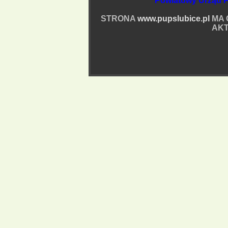
Powiatowy Urząd P
STRONA
www.pupslubice.pl
MA 
AKT