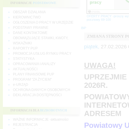
INFORMACJE
PODSTAWOWE
OBSZAR DZIAŁANIA
OFERTY PRACY -proszę wy
KIEROWNICTWO
pocztowy 69-100
OGŁOSZENIA O PRACY W URZĘDZIE
PODSTAWY PRAWNE
BIP
DANE KONTAKTOWE
ZMIANA STRONY 
OBOWIĄZUJĄCE STAWKI, KWOTY,
WSKAŹNIKI
piątek,
27.02.2026 
RAPORTY PUP
PROMOCJA USŁUG RYNKU PRACY
STATYSTYKA
UWAGA!
OPRACOWANIA I ANALIZY
AKTUALNOŚCI
PLANY FINANSOWE PUP
UPRZEJMIE 
PROGRAM "ZA ŻYCIEM"
2026R.
e-URZĄD
OCHRONA DANYCH OSOBOWYCH
POWIATOWY
DEKLARACJA DOSTĘPNOŚCI
INTERNETO
INFORMACJA DLA
BEZROBOTNYCH
ADRESEM
WAŻNE INFORMACJE -aktualności
Powiatowy U
REJESTRACJA