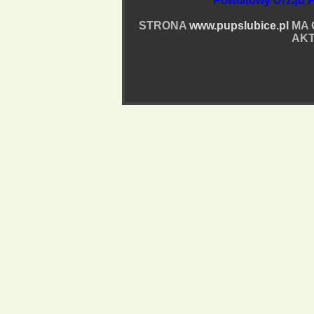
Powiatowy Urząd P
STRONA
www.pupslubice.pl
MA 
AKT