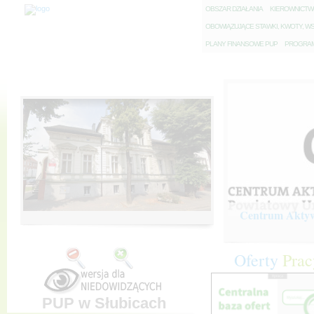
O
BSZAR DZIAŁANIA
K
IEROWNICT
O
BOWIĄZUJĄCE STAWKI, KWOTY, WS
P
LANY FINANSOWE PUP
P
ROGRAM 
Centrum Aktywi
Oferty
Prac
PUP w Słubicach