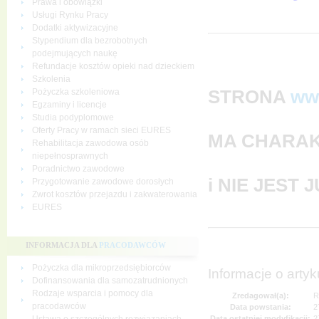
Prawa i obowiązki
Usługi Rynku Pracy
Dodatki aktywizacyjne
Stypendium dla bezrobotnych
podejmujących naukę
Refundacje kosztów opieki nad dzieckiem
Szkolenia
STRONA
ww
Pożyczka szkoleniowa
Egzaminy i licencje
Studia podyplomowe
Oferty Pracy w ramach sieci EURES
MA CHARAK
Rehabilitacja zawodowa osób
niepełnosprawnych
Poradnictwo zawodowe
i NIE JEST
Przygotowanie zawodowe dorosłych
Zwrot kosztów przejazdu i zakwaterowania
EURES
INFORMACJA DLA
PRACODAWCÓW
Pożyczka dla mikroprzedsiębiorców
Informacje o artyk
Dofinansowania dla samozatrudnionych
Rodzaje wsparcia i pomocy dla
Zredagował(a):
R
pracodawców
Data powstania:
2
Data ostatniej modyfikacji:
2