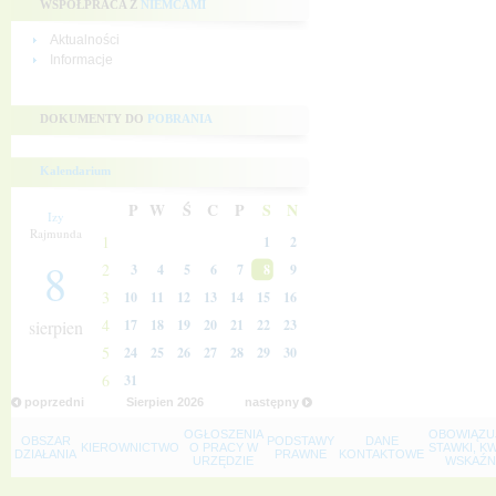
WSPÓŁPRACA Z
NIEMCAMI
Aktualności
Informacje
DOKUMENTY DO
POBRANIA
Kalendarium
P
W
Ś
C
P
S
N
Izy
Rajmunda
1
1
2
8
2
3
4
5
6
7
8
9
3
10
11
12
13
14
15
16
4
sierpien
17
18
19
20
21
22
23
5
24
25
26
27
28
29
30
6
31
poprzedni
Sierpien
2026
następny
OGŁOSZENIA
OBOWIĄZU
OBSZAR
PODSTAWY
DANE
KIEROWNICTWO
O PRACY W
STAWKI, K
DZIAŁANIA
PRAWNE
KONTAKTOWE
URZĘDZIE
WSKAŹNI