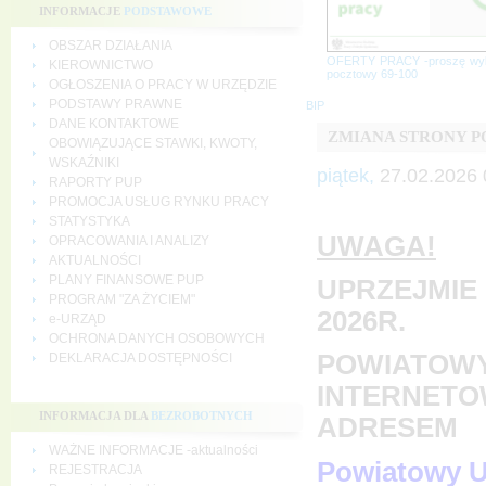
INFORMACJE
PODSTAWOWE
OBSZAR DZIAŁANIA
OFERTY PRACY -proszę wy
KIEROWNICTWO
pocztowy 69-100
OGŁOSZENIA O PRACY W URZĘDZIE
PODSTAWY PRAWNE
BIP
DANE KONTAKTOWE
ZMIANA STRONY 
OBOWIĄZUJĄCE STAWKI, KWOTY,
WSKAŹNIKI
piątek,
27.02.2026 
RAPORTY PUP
PROMOCJA USŁUG RYNKU PRACY
STATYSTYKA
UWAGA!
OPRACOWANIA I ANALIZY
AKTUALNOŚCI
PLANY FINANSOWE PUP
UPRZEJMIE 
PROGRAM "ZA ŻYCIEM"
2026R.
e-URZĄD
OCHRONA DANYCH OSOBOWYCH
POWIATOWY
DEKLARACJA DOSTĘPNOŚCI
INTERNETO
INFORMACJA DLA
BEZROBOTNYCH
ADRESEM
WAŻNE INFORMACJE -aktualności
Powiatowy U
REJESTRACJA