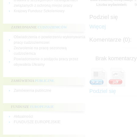
Ustawa o szczególnych rozwiązaniach
Liczba wyświetleń:
5
związanych z ochroną miejsc pracy
Krajowy Fundusz Szkoleniowy
Podziel się
Więcej
ZATRUDNIANIE
CUDZOZIEMCÓW
Oświadczenia o powierzeniu wykonywania
Komentarze (0):
pracy cudzoziemcowi
Zezwolenie na pracę sezonową
cudzoziemca
Brak komentarzy 
Powiadomienie o podjęciu pracy przez
obywatela Ukrainy
ZAMÓWIENIA
PUBLICZNE
Podziel się
Zamówienia publiczne
FUNDUSZE
EUROPEJSKIE
Aktualności
FUNDUSZE EUROPEJSKIE