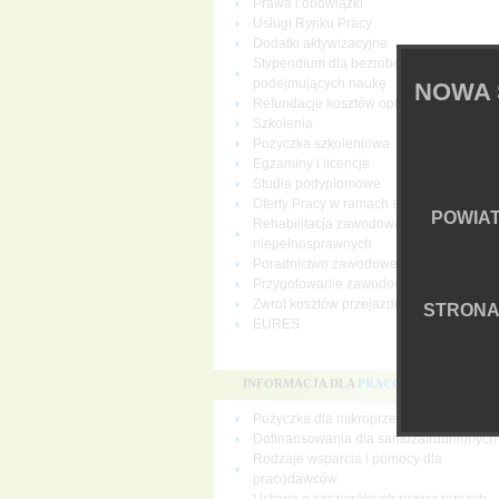
Prawa i obowiązki
Usługi Rynku Pracy
Dodatki aktywizacyjne
Stypendium dla bezrobotnych
podejmujących naukę
NOWA 
Refundacje kosztów opieki nad dziecki
Szkolenia
Pożyczka szkoleniowa
Egzaminy i licencje
Studia podyplomowe
Oferty Pracy w ramach sieci EURES
POWIA
Rehabilitacja zawodowa osób
niepełnosprawnych
Poradnictwo zawodowe
Przygotowanie zawodowe dorosłych
Zwrot kosztów przejazdu i zakwaterowan
STRON
EURES
INFORMACJA DLA
PRACODAWCÓW
Pożyczka dla mikroprzedsiębiorców
Dofinansowania dla samozatrudnionych
Rodzaje wsparcia i pomocy dla
pracodawców