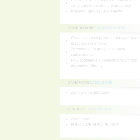
Ustawa o szczególnych rozwiązaniach
związanych z ochroną miejsc pracy
Krajowy Fundusz Szkoleniowy
ZATRUDNIANIE
CUDZOZIEMCÓW
Oświadczenia o powierzeniu wykonywa
pracy cudzoziemcowi
Zezwolenie na pracę sezonową
cudzoziemca
Powiadomienie o podjęciu pracy przez
obywatela Ukrainy
ZAMÓWIENIA
PUBLICZNE
Zamówienia publiczne
FUNDUSZE
EUROPEJSKIE
Aktualności
FUNDUSZE EUROPEJSKIE