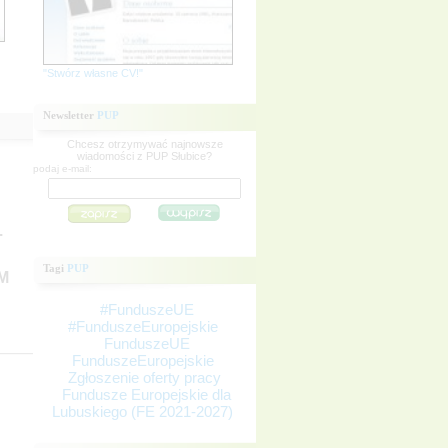
"Stwórz własne CV!"
Newsletter
PUP
Chcesz otrzymywać najnowsze
wiadomości z PUP Słubice?
podaj e-mail:
.
Tagi
PUP
M
#FunduszeUE
#FunduszeEuropejskie
FunduszeUE
FunduszeEuropejskie
Zgłoszenie oferty pracy
Fundusze Europejskie dla
Lubuskiego (FE 2021-2027)