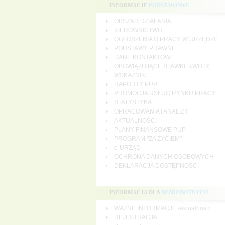
INFORMACJE
PODSTAWOWE
OBSZAR DZIAŁANIA
KIEROWNICTWO
OGŁOSZENIA O PRACY W URZĘDZIE
PODSTAWY PRAWNE
DANE KONTAKTOWE
OBOWIĄZUJĄCE STAWKI, KWOTY,
WSKAŹNIKI
RAPORTY PUP
PROMOCJA USŁUG RYNKU PRACY
STATYSTYKA
OPRACOWANIA I ANALIZY
AKTUALNOŚCI
PLANY FINANSOWE PUP
PROGRAM "ZA ŻYCIEM"
e-URZĄD
OCHRONA DANYCH OSOBOWYCH
DEKLARACJA DOSTĘPNOŚCI
INFORMACJA DLA
BEZROBOTNYCH
WAŻNE INFORMACJE -aktualności
REJESTRACJA