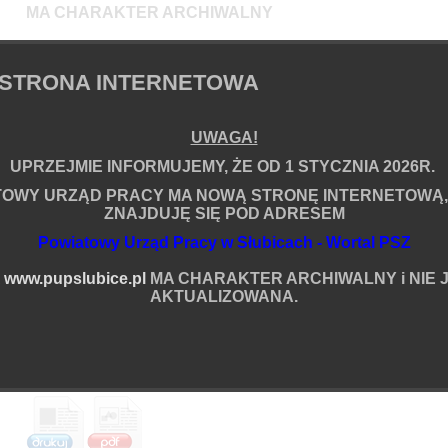
MA CHARAKTER ARCHIWALNY
i NIE JEST JUŻ AKTUALIZOWANA.
STRONA INTERNETOWA
em
UWAGA!
Informacje o artykule
UPRZEJMIE INFORMUJEMY, ŻE OD 1 STYCZNIA 2026R.
Zredagował(a):
Rafał Ossowski
Data powstania:
27.02.2026 07:35
TOWY URZĄD PRACY MA NOWĄ STRONĘ INTERNETOWĄ,
Data ostatniej modyfikacji:
27.05.2026 07:20
ZNAJDUJĘ SIĘ POD ADRESEM
Liczba wyświetleń:
5554401
Powiatowy Urząd Pracy w Słubicach - Wortal PSZ
Podziel się
ia
A
www.pupslubice.pl
MA CHARAKTER ARCHIWALNY i NIE J
Więcej
AKTUALIZOWANA.
Komentarze (0):
Brak komentarzy na ten temat.