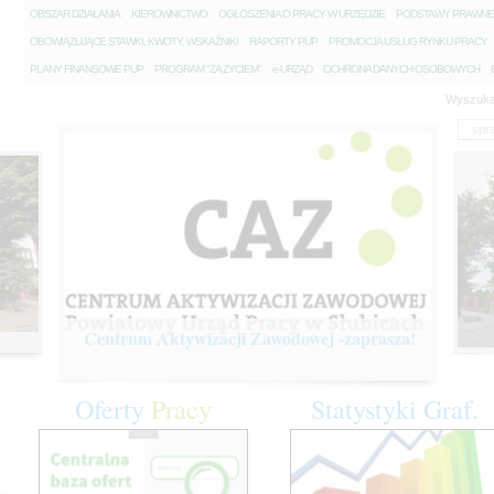
O
BSZAR DZIAŁANIA
K
IEROWNICTWO
O
GŁOSZENIA O PRACY W URZĘDZIE
P
ODSTAWY PRAWNE
O
BOWIĄZUJĄCE STAWKI, KWOTY, WSKAŹNIKI
R
APORTY PUP
P
ROMOCJA USŁUG RYNKU PRACY
P
LANY FINANSOWE PUP
P
ROGRAM "ZA ŻYCIEM"
e
-URZĄD
O
CHRONA DANYCH OSOBOWYCH
Wyszuka
Centrum Aktywizacji Zawodowej -zaprasza!
Oferty
Pracy
Statystyki
Graf.