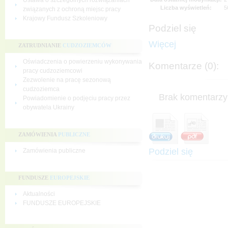
Ustawa o szczególnych rozwiązaniach
Liczba wyświetleń:
5
związanych z ochroną miejsc pracy
Krajowy Fundusz Szkoleniowy
Podziel się
Więcej
ZATRUDNIANIE
CUDZOZIEMCÓW
Oświadczenia o powierzeniu wykonywania
Komentarze (0):
pracy cudzoziemcowi
Zezwolenie na pracę sezonową
cudzoziemca
Brak komentarzy 
Powiadomienie o podjęciu pracy przez
obywatela Ukrainy
ZAMÓWIENIA
PUBLICZNE
Podziel się
Zamówienia publiczne
FUNDUSZE
EUROPEJSKIE
Aktualności
FUNDUSZE EUROPEJSKIE