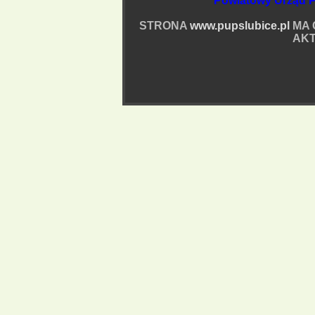
Powiatowy Urząd P
STRONA
www.pupslubice.pl
MA 
AKT