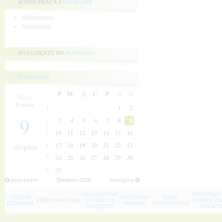
WSPÓŁPRACA Z
NIEMCAMI
Aktualności
Informacje
DOKUMENTY DO
POBRANIA
Kalendarium
P
W
Ś
C
P
S
N
Klary
Romana
1
1
2
9
2
3
4
5
6
7
8
9
3
10
11
12
13
14
15
16
4
sierpien
17
18
19
20
21
22
23
5
24
25
26
27
28
29
30
6
31
poprzedni
Sierpien
2026
następny
OGŁOSZENIA
OBOWIĄZU
OBSZAR
PODSTAWY
DANE
KIEROWNICTWO
O PRACY W
STAWKI, K
DZIAŁANIA
PRAWNE
KONTAKTOWE
URZĘDZIE
WSKAŹNI