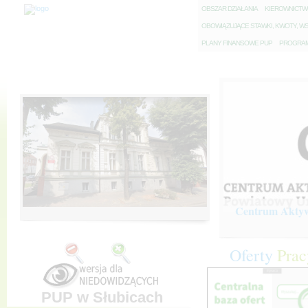
O
BSZAR DZIAŁANIA
K
IEROWNICT
O
BOWIĄZUJĄCE STAWKI, KWOTY, WS
P
LANY FINANSOWE PUP
P
ROGRAM 
Centrum Aktywi
Oferty
Prac
PUP w Słubicach