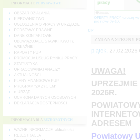
INFORMACJE
PODSTAWOWE
OBSZAR DZIAŁANIA
OFERTY PRACY -proszę wy
KIEROWNICTWO
pocztowy 69-100
OGŁOSZENIA O PRACY W URZĘDZIE
PODSTAWY PRAWNE
BIP
DANE KONTAKTOWE
ZMIANA STRONY 
OBOWIĄZUJĄCE STAWKI, KWOTY,
WSKAŹNIKI
piątek,
27.02.2026 
RAPORTY PUP
PROMOCJA USŁUG RYNKU PRACY
STATYSTYKA
UWAGA!
OPRACOWANIA I ANALIZY
AKTUALNOŚCI
PLANY FINANSOWE PUP
UPRZEJMIE 
PROGRAM "ZA ŻYCIEM"
2026R.
e-URZĄD
OCHRONA DANYCH OSOBOWYCH
POWIATOWY
DEKLARACJA DOSTĘPNOŚCI
INTERNETO
INFORMACJA DLA
BEZROBOTNYCH
ADRESEM
WAŻNE INFORMACJE -aktualności
Powiatowy U
REJESTRACJA