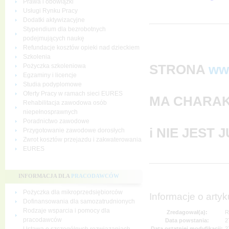
Prawa i obowiązki
Usługi Rynku Pracy
Dodatki aktywizacyjne
Stypendium dla bezrobotnych
podejmujących naukę
Refundacje kosztów opieki nad dzieckiem
Szkolenia
STRONA
ww
Pożyczka szkoleniowa
Egzaminy i licencje
Studia podyplomowe
Oferty Pracy w ramach sieci EURES
MA CHARAK
Rehabilitacja zawodowa osób
niepełnosprawnych
Poradnictwo zawodowe
i NIE JEST
Przygotowanie zawodowe dorosłych
Zwrot kosztów przejazdu i zakwaterowania
EURES
INFORMACJA DLA
PRACODAWCÓW
Pożyczka dla mikroprzedsiębiorców
Informacje o artyk
Dofinansowania dla samozatrudnionych
Rodzaje wsparcia i pomocy dla
Zredagował(a):
R
pracodawców
Data powstania:
2
Data ostatniej modyfikacji:
2